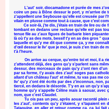
L'aut' soir, diocamadone et purée de mes z'osses à
coire un peu à Bône dessur le port, y m'arrive de 
z'appellent une Seybouse qu'elle est creusée par l'
vilain en plusse comme tout à cause, que c'est comme
Ce soir-là, j'te dis, j'étais en train de lire ou de
tombant en dedans une recluse qu'elle est pas toujou
tenue file au z'aux figues de barbarie bien piquante
là où t'y as des mots, bessif t'y en as des gros " q
laquelle et qu'y me dit que comme ça, y me connaît, 
d'œil dessur le liv' que je moi, je suis z'en train de 
t'à l'heure.
On arrive au cerque, qu'entre toi et moi, il a rie
z'attendent déjà, des gens qu'y s'parlent sans mêm
dessur, des morceaux de pain qu'y z'ont rien d'un
par sa forme, t'y avais des z'aut' soges pas catholiq
allant d'un château l'aut' et même, tu vas pas me c
liv' qu'y z'ont été écrits par des z'inconnus, non, 
tiercé, en dedans le désorde. T'y en as un qu'y s'app
homme qu'y s'appelle Céline mais à saouar, avec ç
nom, que c'est Claudel.
Tu ois pas un peu, après aouar raconté plein des 
les z'aut', contents qu'y z'étaient, y s'tapaient e
Tataouine, en aller et retour comme ça, ça lui fai