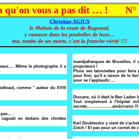
 qu'on vous a pas dit … ! N°
Christian AGIUS
le Maltais de la route de Bugeaud,
y ramasse dans les poubelles de luxe…
ma, tombe de ses morts, c'est la franche vérité !!!
mandjafranques de Bruxelles, il 
eaux…. Même le photographe il a
projecteurs !
Pluss ses talonnettes pour fair
pour finir, qu'il a raison de le f
pour se l'applaudir….
ielkraut, comme " auteur du XVIII
Diocane, où il était le Ben Laden 
Tout simplement à l'hôpital mil
secrets……………….américains !!!
it pas…
y caguait en dedans des chiottes
Karl Doublezéro y vient de s'achet
Zotch ! Et pas pour un cornet de 