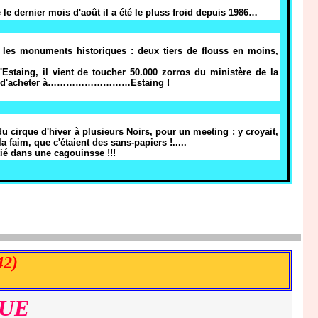
e le dernier mois d'août il a été le pluss froid depuis 1986…
r les monuments historiques : deux tiers de flouss en moins,
'Estaing, il vient de toucher 50.000 zorros du ministère de la
vient d'acheter à………………………Estaing !
du cirque d'hiver à plusieurs Noirs, pour un meeting : y croyait,
a faim, que c'étaient des sans-papiers !.....
ié dans une cagouinsse !!!
2)
QUE