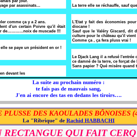
anais par jour.
oyage par asassinats…
La terre elle se réchauffe, sauf qu
peler comme ça y a 2 ans.
L'Etat y fait des économies pou
ent d'un certain Poivre qu'il était
diocane !
r de…………noix de muscade !!!
Sauf que le Valéry Giscard, dit d
culture pour le château qu'il 
Comme ça , ça fera pluss vrai !
lle se paye un président en or !
Le Djack Lang il a refusé l'entrée 
ce damné de la terre, ce forçat de l
Sans papier ? Qué misère quand t
 en devant les
La suite au prochain numéro :
te fais pas de mauvais sang,
J'en ai encore des tas en dedans les tiroirs….
E PLUSSE DES KAOULADES BÔNOISES (4
La "Ribrique" de
Rachid HABBACHI
 RECTANGUE QUI FAIT CER