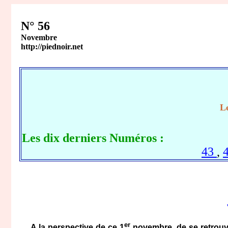
N° 56
Novembre
http://piednoir.net
Le
Les dix derniers Numéros :
43
,
er
A la perspective de ce 1
novembre, de se retrouve