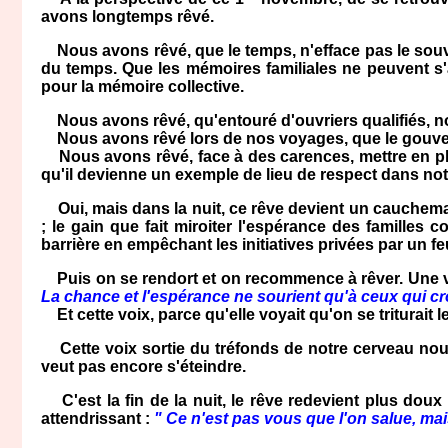
avons longtemps rêvé.
Nous avons rêvé, que le temps, n'efface pas le souveni
du temps. Que les mémoires familiales ne peuvent s'
pour la mémoire collective.
Nous avons rêvé, qu'entouré d'ouvriers qualifiés, n
Nous avons rêvé lors de nos voyages, que le gouvern
Nous avons rêvé, face à des carences, mettre en place
qu'il devienne un exemple de lieu de respect dans no
Oui, mais dans la nuit, ce rêve devient un cauchema
; le gain que fait miroiter l'espérance des famille
barrière en empêchant les initiatives privées par un f
Puis on se rendort et on recommence à rêver. Une voi
La chance et l'espérance ne sourient qu'à ceux qui croi
Et cette voix, parce qu'elle voyait qu'on se triturait
Cette voix sortie du tréfonds de notre cerveau nous 
veut pas encore s'éteindre.
C'est la fin de la nuit, le rêve redevient plus doux
attendrissant :
" Ce n'est pas vous que l'on salue, mais