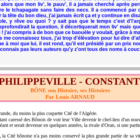
eux alors que mon liv', le pauv', il a jamais cherché après
re le tchapagate sans faire des necs. Il a commencé par d
a tête du bon dieu, j'ai jamais écrit ça et y continue en d
ole, y rêve ou quoi ? y sait pas que le temps c'est d'l'a
profondirait la question, il décortiquerait mon liv' mais q
ouai ! j'ai compris à de bon que ce baouèle y voulait, grâce 
 connaissez tous, j'ai trop d'élèvation pour lui dire d'aller
 moi que lui, il est rond, qu'il est présidé par un prix no
'connais pas leurs auteurs qu'y z'ont tous des noms à couc
 PHILIPPEVILLE - CONSTANT
BÔNE son Histoire, ses Histoires
Par Louis ARNAUD
e, du moins la plus coquette Cité de l'Algérie.
 caressé des Bônois de voir leur Ville devenir le chef-lieu d'un nouvea
ant et serait devenue en quelques années, la rivale d'Oran, si une partie
é bônoise n'a pas moins conservé la plus grande partie de sa vitalité