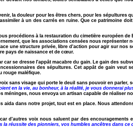
r, la douleur pour les êtres chers, pour les sépultures qui
assimiler à un des carrés en ruine. Que ce patrimoine doi
ous procédions à la restauration du cimetière européen de
ement, que les associations censées nous représenter nous
 une structure privée, libre d'action pour agir sur nos sépu
tre pays de naissance et de cœur.
r car se dresse l'appât macabre du gain. Le gain des subv
s concessionnaires des sépultures. Cet appât de gain veut
eu rouge maléfique.
x sans visage qui porte le deuil sans pouvoir en parler, s
ent en la vie, au bonheur, à la réalité, je vous donnerai pl
 les méninges, nous envoya un artisan capable de réaliser n
aida dans notre projet, tout est en place. Nous attendons
 car d'autres voix nous saluent par des encouragements et
 la réussite des pionniers, vos humbles ancêtres dans ce cim