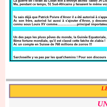
La guerre de l'Israël au Liban elle a envoyé atchez Taddo 34 Lib
Ma, pendant ce temps, 51 Sud-Africains y faisaient le même v
Tu sais déjà que Patrick Poivre d'Arvor il a été autorisé à s'ap
Ac son frère, autorisé lui aussi à s'ajouter d'Arvor, y descend
connu sous Louis XV comme……………….principal importateu
Un des pays les pluss pôves du monde, la Guinée Equatoriale, e
8ème fortune mondiale, qu'il est classé cette fatche de zlabia !
Ac un compte en Suisse de 768 millions de zorros !!!
Sarcloseille y va pas par les quat'chemins ! Pour son discours
L
UN