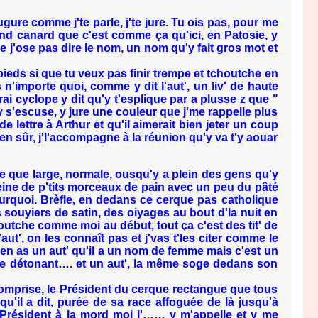
re comme j'te parle, j'te jure. Tu ois pas, pour me
and canard que c'est comme ça qu'ici, en Patosie, y
 j'ose pas dire le nom, un nom qu'y fait gros mot et
pieds si que tu veux pas finir trempe et tchoutche en
 n'importe quoi, comme y dit l'aut', un liv' de haute
ai cyclope y dit qu'y t'esplique par a plusse z que "
y s'escuse, y jure une couleur que j'me rappelle plus
 lettre à Arthur et qu'il aimerait bien jeter un coup
 bien sûr, j'l'accompagne à la réunion qu'y va t'y aouar
e que large, normale, ousqu'y a plein des gens qu'y
eine de p'tits morceaux de pain avec un peu du pâté
urquoi. Brèfle, en dedans ce cerque pas catholique
es souyiers de satin, des oiyages au bout d'la nuit en
outche comme moi au début, tout ça c'est des tit' de
ut', on les connaît pas et j'vas t'les citer comme le
'y en as un aut' qu'il a un nom de femme mais c'est un
 de détonant…. et un aut', la même soge dedans son
omprise, le Président du cerque rectangue que tous
qu'il a dit, purée de sa race affoguée de là jusqu'à
ce Président à la mord moi l'…… y m'appelle et y me