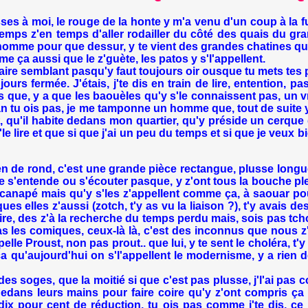
 moi, le rouge de la honte y m'a venu d'un coup à la fugu
temps z'en temps d'aller rodailler du côté des quais du gr
homme pour que dessur, y te vient des grandes chatines que
 ça aussi que le z'guète, les patos y s'l'appellent.
 faire semblant pasqu'y faut toujours oir ousque tu mets tes 
rs fermée. J'étais, j'te dis en train de lire, entention, pas
s que, y a que les baouèles qu'y s'le connaissent pas, un vr
uan tu ois pas, je me tamponne un homme que, tout de suite 
qu'il habite dedans mon quartier, qu'y préside un cerque de
m'le lire et que si que j'ai un peu du temps et si que je veux
n de rond, c'est une grande pièce rectangue, plusse longu
e s'entende ou s'écouter pasque, y z'ont tous la bouche pl
 canapé mais qu'y s'les z'appellent comme ça, à saouar po
ues elles z'aussi (zotch, t'y as vu la liaison ?), t'y avais d
oire, des z'à la recherche du temps perdu mais, sois pas tch
pas les comiques, ceux-là là, c'est des inconnus que nous z'a
elle Proust, non pas prout.. que lui, y te sent le choléra, t
a qu'aujourd'hui on s'l'appellent le modernisme, y a rien
soges, que la moitié si que c'est pas plusse, j'l'ai pas c
n dedans leurs mains pour faire coire qu'y z'ont compris ça 
t dix pour cent de réduction, tu ois pas comme j'te dis, 