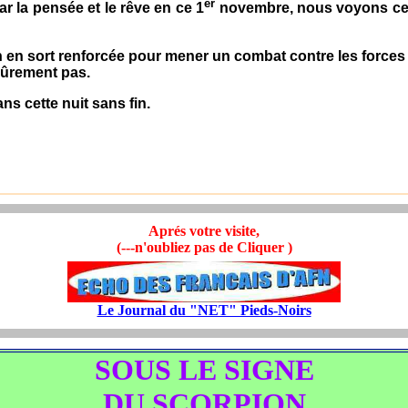
er
la pensée et le rêve en ce 1
novembre, nous voyons ces s
ion en sort renforcée pour mener un combat contre les forces
ment pas.
 cette nuit sans fin.
Aprés votre visite,
(---n'oubliez pas de Cliquer )
Le Journal du "NET" Pieds-Noirs
SOUS LE SIGNE
DU SCORPION