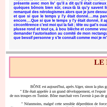
présente avec mon liv' qu'il a dit qu'il était curi
quèques bônois bien sûr, ceux-là là qu'y savent li
remarqué des nérologismes alors que je jure dessur l
et que si que le temps y l'y était donné….ma par
encore….Que si que le temps y l'y était donné, il ap
circonférence c'est moi qui la fait ; tête ou gat's 
plusse rond et tout ça, à bou blèche et comme vous me
demander l'autorisation au comité de mon rectangue à
que bessif personne y s'le connaît comme moi je m
LE
BÔNE est aujourd'hui, après Alger, sinon la plus grand
" Elle était appelée à un grand développement, et l'espoir tant
de nos troupes en Tunisie. Bône marchait vers l'avenir à pas de gé
" Néanmoins, malgré cette sensible déperdition de force, la Cit