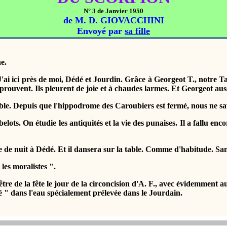
N° 3 de Janvier 1950
de M. D. GIOVACCHINI
Envoyé par
sa fille
e.
i ici près de moi, Dédé et Jourdin. Grâce à Georgeot T., notre Tall
prouvent. Ils pleurent de joie et à chaudes larmes. Et Georgeot auss
Depuis que l'hippodrome des Caroubiers est fermé, nous ne savio
On étudie les antiquités et la vie des punaises. Il a fallu encor
 nuit à Dédé. Et il dansera sur la table. Comme d'habitude. San
es moralistes ".
e de la fête le jour de la circoncision d'A. F., avec évidemment a
" dans l'eau spécialement prélevée dans le Jourdain.