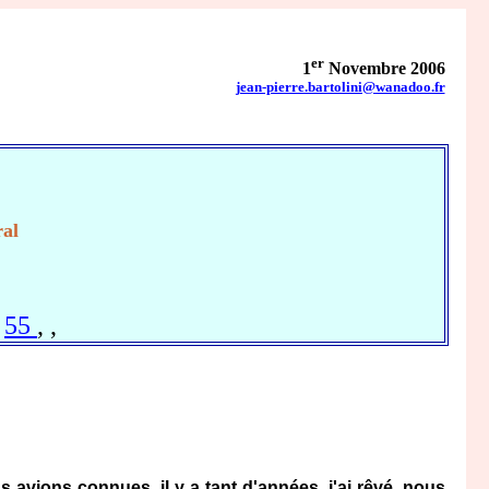
er
1
Novembre 2006
jean-pierre.bartolini@wanadoo.fr
E
ral
,
55
,
,
…
avions connues, il y a tant d'années, j'ai rêvé, nous