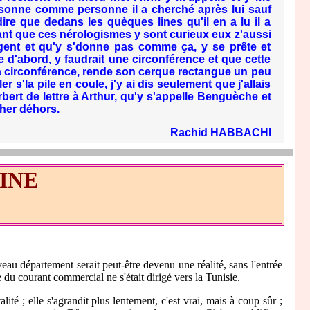
 personne comme personne il a cherché après lui sauf
ire que dedans les quèques lines qu'il en a lu il a
isant que ces nérologismes y sont curieux eux z'aussi
rgent et qu'y s'donne pas comme ça, y se prête et
ue d'abord, y faudrait une circonférence et que cette
à ma circonférence, rende son cerque rectangue un peu
 s'la pile en coule, j'y ai dis seulement que j'allais
rbert de lettre à Arthur, qu'y s'appelle Benguèche et
her déhors.
Rachid HABBACHI
INE
u département serait peut-être devenu une réalité, sans l'entrée
 du courant commercial ne s'était dirigé vers la Tunisie.
 ; elle s'agrandit plus lentement, c'est vrai, mais à coup sûr ;