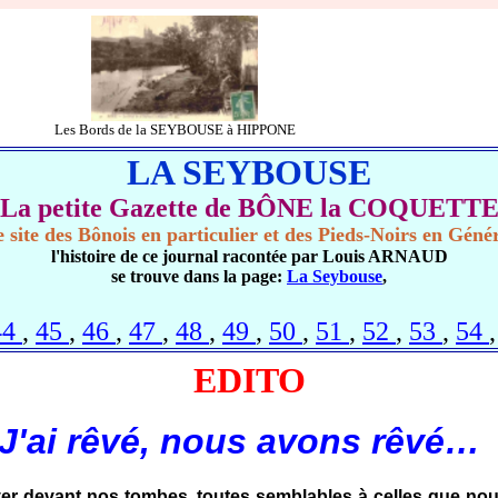
Les Bords de la SEYBOUSE à HIPPONE
LA SEYBOUSE
La petite Gazette de BÔNE la COQUETT
 site des Bônois en particulier et des Pieds-Noirs en Géné
l'histoire de ce journal racontée par Louis ARNAUD
se trouve dans la page:
La Seybouse
,
44
,
45
,
46
,
47
,
48
,
49
,
50
,
51
,
52
,
53
,
54
EDITO
J'ai rêvé, nous avons rêvé
r devant nos tombes, toutes semblables à celles que nous 