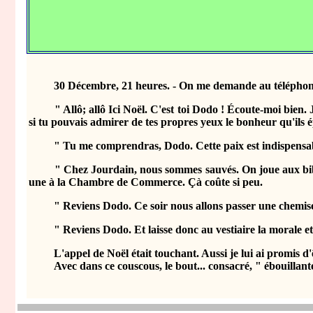
30 Décembre, 21 heures. - On me demande au téléphon
" Allô; allô Ici Noël. C'est toi Dodo ! Écoute-moi bien. J'a
si tu pouvais admirer de tes propres yeux le bonheur qu'ils é
" Tu me comprendras, Dodo. Cette paix est indispensable. 
" Chez Jourdain, nous sommes sauvés. On joue aux bibelots. 
une à la Chambre de Commerce. Çà coûte si peu.
" Reviens Dodo. Ce soir nous allons passer une chemise de
" Reviens Dodo. Et laisse donc au vestiaire la morale et l
L'appel de Noël était touchant. Aussi je lui ai promis d'êtr
Avec dans ce couscous, le bout... consacré, " ébouillanté 