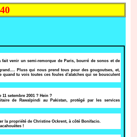
 40
a fait venir un semi-remorque de Paris, bourré de sonos et de
e grand…. Pluss qui nous prend tous pour des gougoutses, et,
aire quand tu vois toutes ces foules d'alatches qui se bousculent
le 11 setembre 2001 ? Hein ?
itaire de Rawalpindi au Pakistan, protégé par les services
er la propriété de Christine Ockrent, à côté Bonifacio.
cacahouètes !