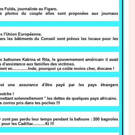
ne Fulda, journaliste au Figaro.
photos du couple elles sont proposées aux journaux
ns l'Union Européenne.
ans les bâtiments du Conseil sont prévus les locaux pour les
es bafounes Katrina et Rita, le gouvernement américain il avait
 d'assistance aux familles des victimes.
nt en…………Inde, pourquoi ça coûte moins cher, diocane !
t une assurance d'être payé par les pays étrangers
utche !
remettant solennellement " les dettes de quelques pays africains.
e zorros pris dans tes poches !!!
 y zont pas perdu leur temps pendant la bafoune : 200 bagnoles
e pour les Cadillac………41 !!!