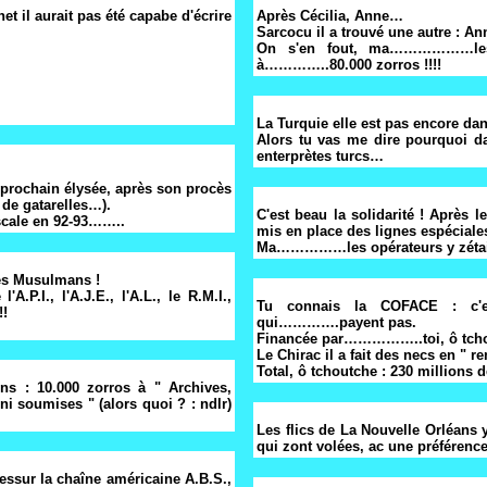
t il aurait pas été capabe d'écrire
Après Cécilia, Anne…
Sarcocu il a trouvé une autre : An
On s'en fout, ma………………les 
à…………..80.000 zorros !!!!
La Turquie elle est pas encore da
Alors tu vas me dire pourquoi d
enterprètes turcs…
e prochain élysée, après son procès
 de gatarelles…).
C'est beau la solidarité ! Après l
iscale en 92-93……..
mis en place des lignes espéciales
Ma……………les opérateurs y zétaie
es Musulmans !
P.I., l'A.J.E., l'A.L., le R.M.I.,
Tu connais la COFACE : c'es
!!
qui………….payent pas.
Financée par……………..toi, ô tcho
Le Chirac il a fait des necs en " 
Total, ô tchoutche : 230 millions d
ins : 10.000 zorros à " Archives,
ni soumises " (alors quoi ? : ndlr)
Les flics de La Nouvelle Orléans
qui zont volées, ac une préférenc
 dessur la chaîne américaine A.B.S.,