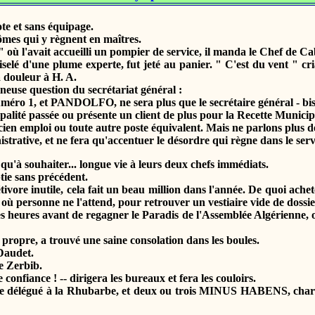
e et sans équipage.
mes qui y règnent en maîtres.
l'avait accueilli un pompier de service, il manda le Chef de Cabi
d'une plume experte, fut jeté au panier. " C'est du vent " cria le
a douleur à H. A.
euse question du secrétariat général :
1, et PANDOLFO, ne sera plus que le secrétaire général - bis, pa
té passée ou présente un client de plus pour la Recette Municip
ploi ou toute autre poste équivalent. Mais ne parlons plus de 
tive, et ne fera qu'accentuer le désordre qui règne dans le serv
ouhaiter... longue vie à leurs deux chefs immédiats.
tie sans précédent.
 inutile, cela fait un beau million dans l'année. De quoi acheter 
 où personne ne l'attend, pour retrouver un vestiaire vide de dossie
heures avant de regagner le Paradis de l'Assemblée Algérienne, où
pre, a trouvé une saine consolation dans les boules.
Daudet.
 Zerbib.
ce ! -- dirigera les bureaux et fera les couloirs.
délégué à la Rhubarbe, et deux ou trois MINUS HABENS, chargés d'a