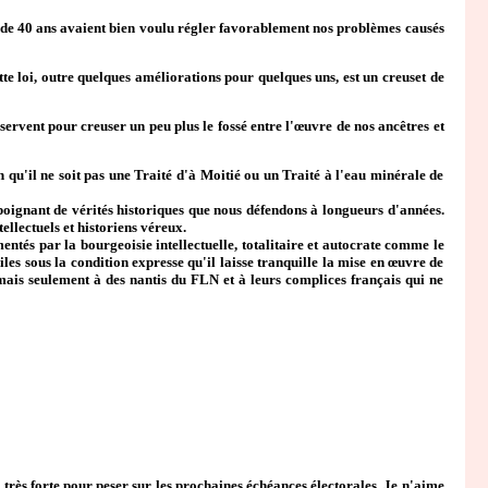
s de 40 ans avaient bien voulu régler favorablement nos problèmes causés
ette loi, outre quelques améliorations pour quelques uns, est un creuset de
ervent pour creuser un peu plus le fossé entre l'œuvre de nos ancêtres et
 qu'il ne soit pas une Traité d'à Moitié ou un Traité à l'eau minérale de
poignant de vérités historiques que nous défendons à longueurs d'années.
ellectuels et historiens véreux.
tés par la bourgeoisie intellectuelle, totalitaire et autocrate comme le
es sous la condition expresse qu'il laisse tranquille la mise en œuvre de
 mais seulement à des nantis du FLN et à leurs complices français qui ne
très forte pour peser sur les prochaines échéances électorales. Je n'aime