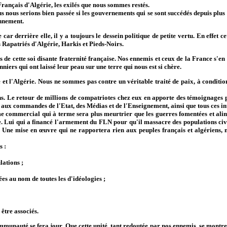
rançais d'Algérie, les exilés que nous sommes restés.
s nous serions bien passée si les gouvernements qui se sont succédés depuis plu
nnement.
ar derrière elle, il y a toujours le dessein politique de petite vertu. En effet c
 Rapatriés d'Algérie, Harkis et Pieds-Noirs.
e cette soi disante fraternité française. Nos ennemis et ceux de la France s'en s
niers qui ont laissé leur peau sur une terre qui nous est si chère.
et l'Algérie. Nous ne sommes pas contre un véritable traité de paix, à condition
ns. Le retour de millions de compatriotes chez eux en apporte des témoignages 
sia aux commandes de l'Etat, des Médias et de l'Enseignement, ainsi que tous ces int
 commercial qui à terme sera plus meurtrier que les guerres fomentées et alimen
e. Lui qui a financé l'armement du FLN pour qu'il massacre des populations civil
s. Une mise en œuvre qui ne rapportera rien aux peuples français et algériens,
s :
lations ;
es au nom de toutes les d'idéologies ;
être associés.
munauté se fera jour. Que cette unité, tant redoutée par nos ennemis, se montre 