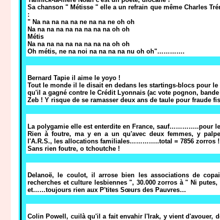
Sa chanson " Métisse " elle a un refrain que même Charles Tréne
:
" Na na na na na ne na na ne oh oh
Na na na na na na na na na oh oh
Métis
Na na na na na na na na na oh oh
Oh métis, ne na noi na na na na nu oh oh"………….
Bernard Tapie il aime le yoyo !
Tout le monde il le disait en dedans les startings-blocs pour l
qu'il a gagné contre le Crédit Lyonnais (ac vote pognon, bande
Zeb ! Y risque de se ramasser deux ans de taule pour fraude f
La polygamie elle est enterdite en France, sauf…………..pour l
Rien à foutre, ma y en a un qu'avec deux femmes, y palpe l'A.
l'A.R.S., les allocations familiales…………..total = 7856 zorros !
Sans rien foutre, o tchoutche !
Delanoë, le coulot, il arrose bien les associations de copa
recherches et culture lesbiennes ", 30.000 zorros à " Ni putes, 
et……toujours rien aux P'tites Sœurs des Pauvres…
Colin Powell, cuilà qu'il a fait envahir l'Irak, y vient d'avouer,