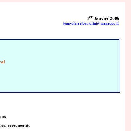
er
1
Janvier 2006
jean-pierre.bartolini@wanadoo.fr
E
ral
006.
heur et prospérité.