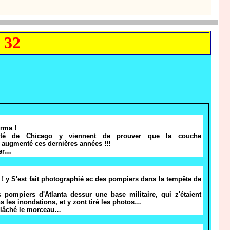
 32
erma !
rsité de Chicago y viennent de prouver que la couche
gmenté ces dernières années !!!
ier…
 ! y S'est fait photographié ac des pompiers dans la tempête de
 pompiers d'Atlanta dessur une base militaire, qui z'étaient
s les inondations, et y zont tiré les photos…
a lâché le morceau…