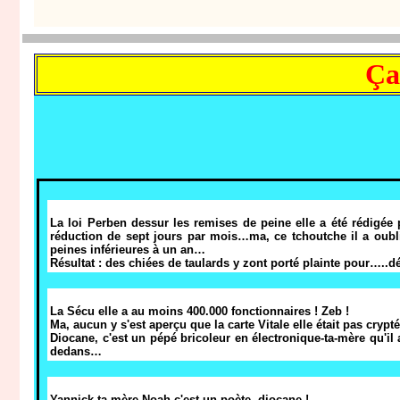
Ça
La loi Perben dessur les remises de peine elle a été rédigée 
réduction de sept jours par mois…ma, ce tchoutche il a oubli
peines inférieures à un an…
Résultat : des chiées de taulards y zont porté plainte pour…..dét
La Sécu elle a au moins 400.000 fonctionnaires ! Zeb !
Ma, aucun y s'est aperçu que la carte Vitale elle était pas cryptée
Diocane, c'est un pépé bricoleur en électronique-ta-mère qu'il 
dedans…
Yannick-ta-mère Noah c'est un poète, diocane !