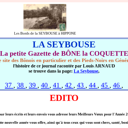
Les Bords de la SEYBOUSE à HIPPONE
LA SEYBOUSE
La petite Gazette de BÔNE la COQUETT
 site des Bônois en particulier et des Pieds-Noirs en Géné
l'histoire de ce journal racontée par Louis ARNAUD
se trouve dans la page:
La Seybouse
,
37
,
38
,
39
,
40
,
41
,
42
,
43
,
44
,
45
,
46
,
EDITO
r leurs écrits et leurs envois vous adresse leurs Meilleurs Vœux pour l'Année 2
 nouvelle année vous offre, ainsi qu'à tous ceux qui vous sont chers, santé, bon