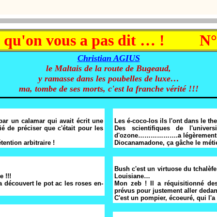
 qu'on vous a pas dit … ! N°
Christian AGIUS
le Maltais de la route de Bugeaud,
y ramasse dans les poubelles de luxe…
ma, tombe de ses morts, c'est la franche vérité !!!
par un calamar qui avait écrit une
Les é-coco-los ils l'ont dans le th
é de préciser que c'était pour les
Des scientifiques de l'unive
d'ozone……………….a légèrement au
ention arbitraire !
Diocanamadone, ça gâche le mét
Bush c'est un virtuose du tchalèfe
 !!!
Louisiane…
a découvert le pot ac les roses en-
Mon zeb ! Il a réquisitionné des
prévus pour justement aller dedan
C'est un pompier, écoeuré, qui l'