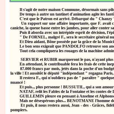
Il s'agit de notre maison Commune, désormais sans pilot
De temps à autre un tantinet d'animation agite les fantô
C'est que le Patron est arrivé. Débarqué du " Chanzy " où 
Un rapport sur une affaire importante, que F. avait ciselé 
caniche, la queue basse entre les jambes, pour aller conter s
Puis il aborda avec un intrépide esprit de décision, l'épin
" De FORNEL, malgré F., sera le secrétaire général numéro 
Et Dieu aidant, Bône possède par la grâce de la Municipali
Le bon sens exigeait que PANDOLFO retrouve son ancien em
Tout cela compliquera les rouages de la machine administra
SERVIER et RUBIR marqueront le pas, n'ayant plus qu'à s
En attendant, le contribuable fera les frais de cette inep
87.000 francs par mois, jetés dans la poche d'un budgétivore
la ville ! Et aussitôt le député "indépendant " regagna Paris,
Il restera F., qui n'oubliera pas de " paraître " quelques 
nuancé !
Et puis.., plus personne ! BUSSUTIL, qui a son amour pro
NATAF, relit les Fables de la Fontaine et les contes de 
GUILLEMIN pleure en pensant à Anselme et Alphonse
Mais ne désespérons plus... BENOTMANE l'homme de confian
Et puis, il nous restera aussi, Jean - des - Grâces, fidèle 
pompiers.