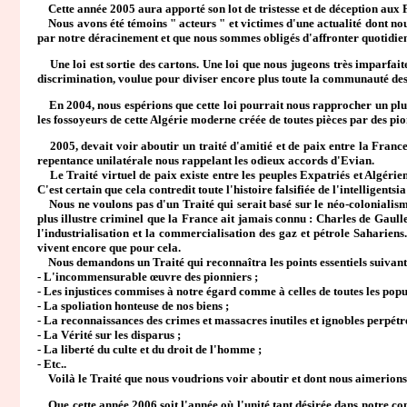
Cette année 2005 aura apporté son lot de tristesse et de déception aux F
Nous avons été témoins " acteurs " et victimes d'une actualité dont nou
par notre déracinement et que nous sommes obligés d'affronter quotidie
Une loi est sortie des cartons. Une loi que nous jugeons très imparfaite c
discrimination, voulue pour diviser encore plus toute la communauté des
En 2004, nous espérions que cette loi pourrait nous rapprocher un plus d
les fossoyeurs de cette Algérie moderne créée de toutes pièces par des pion
2005, devait voir aboutir un traité d'amitié et de paix entre la France 
repentance unilatérale nous rappelant les odieux accords d'Evian.
Le Traité virtuel de paix existe entre les peuples Expatriés et Algérie
C'est certain que cela contredit toute l'histoire falsifiée de l'intelligent
Nous ne voulons pas d'un Traité qui serait basé sur le néo-colonialisme
plus illustre criminel que la France ait jamais connu : Charles de Gaull
l'industrialisation et la commercialisation des gaz et pétrole Saharien
vivent encore que pour cela.
Nous demandons un Traité qui reconnaîtra les points essentiels suivant
- L'incommensurable œuvre des pionniers ;
- Les injustices commises à notre égard comme à celles de toutes les popu
- La spoliation honteuse de nos biens ;
- La reconnaissances des crimes et massacres inutiles et ignobles perpétré
- La Vérité sur les disparus ;
- La liberté du culte et du droit de l'homme ;
- Etc..
Voilà le Traité que nous voudrions voir aboutir et dont nous aimerions 
Que cette année 2006 soit l'année où l'unité tant désirée dans notre com