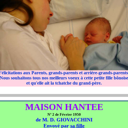
Félicitations aux Parents, grands-parents et arriére-grands-parents
Nous souhaitons tous nos meilleurs voeux à cette petite fille bônois
et qu'elle ait la tchatche du grand-père.
MAISON HANTEE
N° 2 de Février 1950
de M. D. GIOVACCHINI
Envoyé par
sa fille