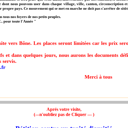
ve dont nous pouvons user dans chaque village, ville, canton, circonscription 
 propre pays. Ce mouvement qui se met en marche ne doit pas s'arrêter de sitôt e
 tous nos foyers de nos petits peuples.
. pour toute l'Année "
e vers Bône. Les places seront limitées car les prix seron
et dans quelques jours, nous aurons les documents définit
 servis.
.fr
Merci à t
Aprés votre visite,
(---n'oubliez pas de Cliquer --- )