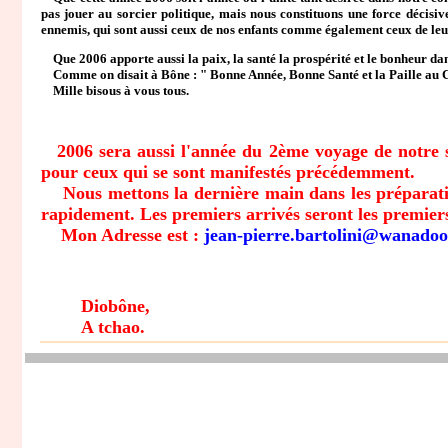
pas jouer au sorcier politique, mais nous constituons une force décisi
ennemis, qui sont aussi ceux de nos enfants comme également ceux de leur
Que 2006 apporte aussi la paix, la santé la prospérité et le bonheur dans
Comme on disait à Bône : " Bonne Année, Bonne Santé et la Paille au C.
Mille bisous à vous tous.
2006 sera aussi l'année du 2ème voyage de notre sit
pour ceux qui se sont manifestés précédemment.
Nous mettons la dernière main dans les préparatifs 
rapidement. Les premiers arrivés seront les premiers
Mon Adresse est :
jean-pierre.bartolini@wanadoo
Diobône,
A tchao.