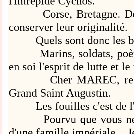
l'intrépide Cycnos.
Corse, Bretagne. Deux ra
conserver leur originalité.
Quels sont donc les barba
Marins, soldats, poètes e
en soi l'esprit de lutte et l
Cher MAREC, restez poèt
Grand Saint Augustin.
Les fouilles c'est de l'his
Pourvu que vous ne déco
d'une famille impériale... 