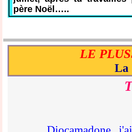
père Noël…..
LE PLUS
La 
T
Diocamadone, j'ai la r