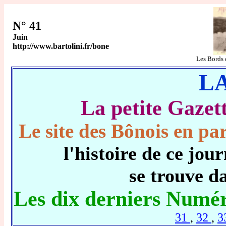
N° 41
Juin
http://www.bartolini.fr/bone
Les Bords
L
La petite Gaz
Le site des Bônois en par
l'histoire de ce j
se trouve d
Les dix derniers Numér
31
,
32
,
3