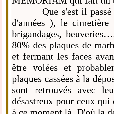
MEMORIAM qui fait un tr
Que s'est il passé ? P
d'années ), le cimetière
brigandages, beuveries….)
80% des plaques de marbr
et fermant les faces ava
être volées et probabl
plaques cassées à la dépos
sont retrouvés avec le
désastreux pour ceux qui o
à ce moment là. D'où la dé