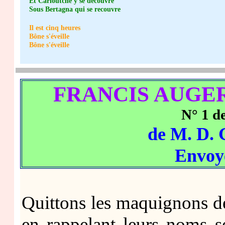
Et Carloutche y se découvre
Sous Bertagna qui se recouvre
Il est cinq heures
Bône s'éveille
Bône s'éveille
FRANCIS AUGE
N° 1 d
de M. D
Envoy
Quittons les maquignons de
en rappelant leurs noms s