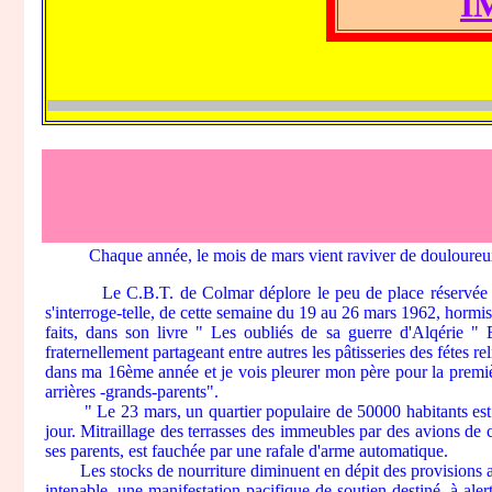
IMPORTANT
Chaque année, le mois de mars vient raviver de douloureux so
Le C.B.T. de Colmar déplore le peu de place réservée aux Pie
s'interroge-telle, de cette semaine du 19 au 26 mars 1962, hormis 
faits, dans son livre " Les oubliés de sa guerre d'Alqérie " 
fraternellement partageant entre autres les pâtisseries des fétes r
dans ma 16ème année et je vois pleurer mon père pour la premièr
arrières -grands-parents".
" Le 23 mars, un quartier populaire de 50000 habitants est bou
jour. Mitraillage des terrasses des immeubles par des avions de 
ses parents, est fauchée par une rafale d'arme automatique.
Les stocks de nourriture diminuent en dépit des provisions appo
intenable, une manifestation pacifique de soutien destiné, à alert