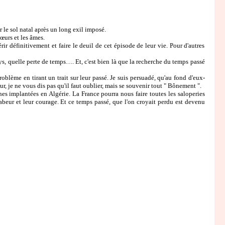
 le sol natal après un long exil imposé.
cœurs et les âmes.
r définitivement et faire le deuil de cet épisode de leur vie. Pour d'autres
s, quelle perte de temps…. Et, c'est bien là que la recherche du temps passé
lème en tirant un trait sur leur passé. Je suis persuadé, qu'au fond d'eux-
r, je ne vous dis pas qu'il faut oublier, mais se souvenir tout " Bônement ".
es implantées en Algérie. La France pourra nous faire toutes les saloperies
labeur et leur courage. Et ce temps passé, que l'on croyait perdu est devenu