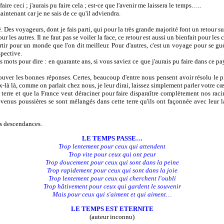
re ceci ; j'aurais pu faire cela ; est-ce que l'avenir me laissera le temps…..
aintenant car je ne sais de ce qu'il adviendra.
es voyageurs, dont je fais parti, qui pour la très grande majorité font un retour sur
es autres. Il ne faut pas se voiler la face, ce retour est aussi un bienfait pour les 
ir pour un monde que l'on dit meilleur. Pour d'autres, c'est un voyage pour se guéri
spective.
ots pour dire : en quarante ans, si vous saviez ce que j'aurais pu faire dans ce pay
r les bonnes réponses. Certes, beaucoup d'entre nous pensent avoir résolu le prob
là là, comme on parlait chez nous, je leur dirai, laissez simplement parler votre cœu
terre et que la France veut déraciner pour faire disparaître complètement nos racin
devenus poussières se sont mélangés dans cette terre qu'ils ont façonnée avec leur 
os descendances.
LE TEMPS PASSE…
Trop lentement pour ceux qui attendent
Trop vite pour ceux qui ont peur
Trop doucement pour ceux qui sont dans la peine
Trop rapidement pour ceux qui sont dans la joie
Trop lentement pour ceux qui cherchent l'oubli
Trop hâtivement pour ceux qui gardent le souvenir
Mais pour ceux qui s'aiment et qui aiment…
LE TEMPS EST ETERNITE
(auteur inconnu)