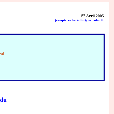
er
1
Avril 2005
jean-pierre.bartolini@wanadoo.fr
E
ral
rdu