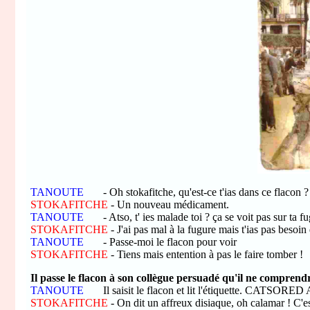
TANOUTE
- Oh stokafitche, qu'est-ce t'ias dans ce flacon ?
STOKAFITCHE
- Un nouveau médicament.
TANOUTE
- Atso, t' ies malade toi ? ça se voit pas sur ta f
STOKAFITCHE
- J'ai pas mal à la fugure mais t'ias pas besoin
TANOUTE
- Passe-moi le flacon pour voir
STOKAFITCHE
- Tiens mais entention à pas le faire tomber !
Il passe le flacon à son collègue persuadé qu'il ne comprendra
TANOUTE
Il saisit le flacon et lit l'étiquette. CATSORED
STOKAFITCHE
- On dit un affreux disiaque, oh calamar ! C'e