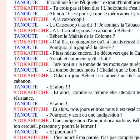
TANOUTE
Il continue à lire l'étiquette " extrait d'holothurie 
STOKAFITCHE
- Tu crois pas si bien dire ! L'holothurie c'est 
TANOUTE
- Ah bon ! C'est pour ça que le médicament y s'appe
STOKAFITCHE
- A la catsocoop !
TANOUTE
- La Catsocoop t'ias dit !!! Je connais la Tabacoo
STOKAFITCHE
- A la Caroube, sous le cabanon à Bébert.
TANOUTE
- Bébert le Maltais de la Colonne ?
STOKAFITCHE
- Oui fils, ce gougoutse qu'il a jamais réussi à
TANOUTE
- Pourquoi, il a gagné à la loterie ?
STOKAFITCHE
- Pluss mieux encore, il a découvert que le Cat
TANOUTE
- Aouah et comment qu'il a fait ?
STOKAFITCHE
- Jure-moi sur la tombe de tes morts que tu ré
TANOUTE
- La tombe de mes morts ! Challah que le bon Die
STOKAFITCHE
- Oila, un jour Bébert il a ramené un filet a
cabanon.
TANOUTE
- Et alors !!!
STOKAFITCHE
- Et alors, comme sa femme elle attendait le p
résistance.
TANOUTE
- Et alors !
STOKAFITCHE
- Et alors, trois jours et trois nuits il est re
TANOUTE
- Pourquoi y zont eu une andigestion ?
STOKAFITCHE
- Une andigestion d'amour diocamadone, Bébert
ton cercueil, personne y pourra le fermer ! "
TANOUTE
- Et pourquoi ?
STOKAFITCHE
- T'ies bouché ma parole, t'ias pas compris que