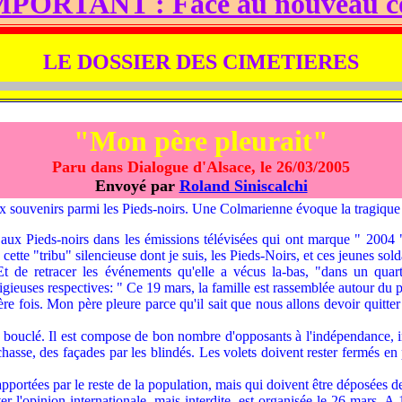
 : Face au nouveau coup bas d
LE DOSSIER DES CIMETIERES
"Mon père pleurait"
Paru dans Dialogue d'Alsace, le 26/03/2005
Envoyé par
Roland Siniscalchi
uvenirs parmi les Pieds-noirs. Une Colmarienne évoque la tragique m
ds-noirs dans les émissions télévisées qui ont marque " 2004 ", l
cette "tribu" silencieuse dont je suis, les Pieds-Noirs, et ces jeunes so
Et de retracer les événements qu'elle a vécus la-bas, "dans un quarti
eligieuses respectives: " Ce 19 mars, la famille est rassemblée autour du p
e fois. Mon père pleure parce qu'il sait que nous allons devoir quitter
clé. Il est compose de bon nombre d'opposants à l'indépendance, interd
chasse, des façades par les blindés. Les volets doivent rester fermés en
rtées par le reste de la population, mais qui doivent être déposées dev
er l'opinion internationale, mais interdite, est organisée le 26 mars. A