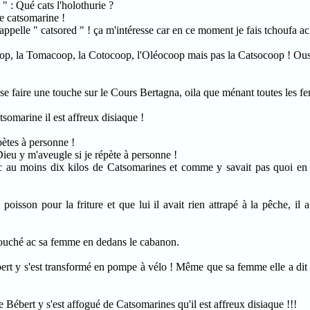
" : Qué cats l'holothurie ?
le catsomarine !
lle " catsored " ! ça m'intéresse car en ce moment je fais tchoufa ac 
p, la Tomacoop, la Cotocoop, l'Oléocoop mais pas la Catsocoop ! Ousq
 se faire une touche sur le Cours Bertagna, oila que ménant toutes les fe
somarine il est affreux disiaque !
pètes à personne !
u y m'aveugle si je répète à personne !
c au moins dix kilos de Catsomarines et comme y savait pas quoi en fa
oisson pour la friture et que lui il avait rien attrapé à la pêche, il 
sté couché ac sa femme en dedans le cabanon.
 y s'est transformé en pompe à vélo ! Même que sa femme elle a dit " 
 Bébert y s'est affogué de Catsomarines qu'il est affreux disiaque !!!