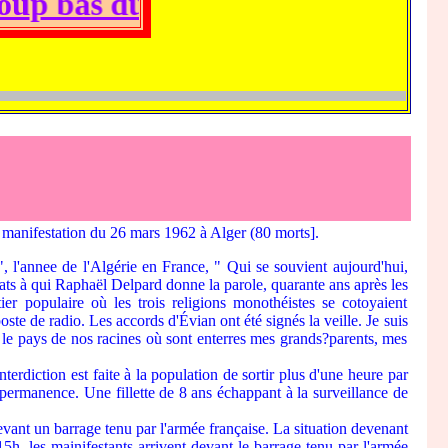
u régime gaulliste sur nos mo
anifestation du 26 mars 1962 à Alger (80 morts].
'annee de l'Algérie en France, " Qui se souvient aujourd'hui,
ldats à qui Raphaël Delpard donne la parole, quarante ans après les
er populaire où les trois religions monothéistes se cotoyaient
oste de radio. Les accords d'Évian ont été signés la veille. Je suis
 le pays de nos racines où sont enterres mes grands?parents, mes
iction est faite à la population de sortir plus d'une heure par
 permanence. Une fillette de 8 ans échappant à la surveillance de
ant un barrage tenu par l'armée française. La situation devenant
 15h, les mainifestants arrivent devant le barrage tenu par l'armée