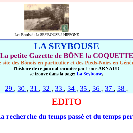
Les Bords de la SEYBOUSE à HIPPONE
LA SEYBOUSE
La petite Gazette de BÔNE la COQUETT
 site des Bônois en particulier et des Pieds-Noirs en Géné
l'histoire de ce journal racontée par Louis ARNAUD
se trouve dans la page:
La Seybouse
,
29
,
30
,
31
,
32
,
33
,
34
,
35
,
36
,
37
,
38
,
EDITO
la recherche du temps passé et du temps pe