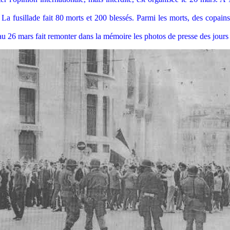
a fusillade fait 80 morts et 200 blessés. Parmi les morts, des copains 
6 mars fait remonter dans la mémoire les photos de presse des jours q