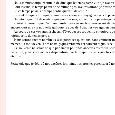
Nous sommes toujours entrain de dire, que le temps passe vite ; je n'ai pu fai
Pour les uns, le temps perdu ne se rattrape pas, d'autres diront, je profite m
Et, ce temps passé, ce temps perdu, qu'est-il devenu ?
Ce sont des questions que se sont posées, tous ces voyageurs vers le passé. D
Un retour qualifié de nostalgique pour les uns, souvenirs ou pèlerinage pour l
Certains pensent que c'est leur dernier voyage sur leur terre avant de part
encore, c'est une vie nouvelle qui s'ouvre avec déjà d'autres voyages en per
Au cours de ces voyages, à chacun d'évoquer ses souvenirs et toujours des m
rejoint celle du temps perdu.
Nous serons encore nombreux à se poser ces questions, sans vraiment trouve
mêmes, ils sont devenus des nostalgiques renfermés et souvent aigris. A ceux-
Se souvenir, ne serait-ce que par amour pour nos ancêtres restés sur leur 
possibles, jamais ces racines disparaîtront car la plupart de nos ancêtres 
éternité.
Petite ode que je dédie à nos ancêtres lointains, nos proches parents, et à n