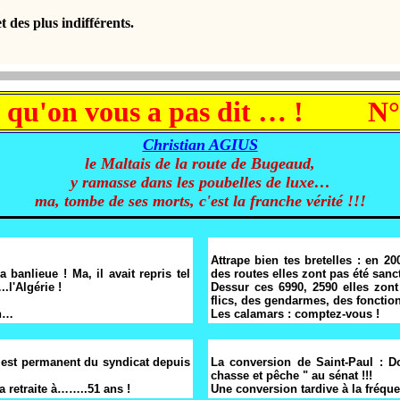
des plus indifférents.
 qu'on vous a pas dit … ! N°
Christian AGIUS
le Maltais de la route de Bugeaud,
y ramasse dans les poubelles de luxe…
ma, tombe de ses morts, c'est la franche vérité !!!
Attrape bien tes bretelles : en 2
 banlieue ! Ma, il avait repris tel
des routes elles zont pas été sanc
.l'Algérie !
Dessur ces 6990, 2590 elles zont
flics, des gendarmes, des fonctio
in…
Les calamars : comptez-vous !
l est permanent du syndicat depuis
La conversion de Saint-Paul : D
chasse et pêche " au sénat !!!
a retraite à……..51 ans !
Une conversion tardive à la fréqu