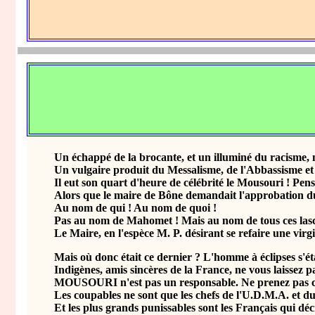
Un échappé de la brocante, et un illuminé du racisme, méta
Un vulgaire produit du Messalisme, de l'Abbassisme et a
Il eut son quart d'heure de célébrité le Mousouri ! Pens
Alors que le maire de Bône demandait l'approbation du v
Au nom de qui ! Au nom de quoi !
Pas au nom de Mahomet ! Mais au nom de tous ces lascars qu
Le Maire, en l'espèce M. P. désirant se refaire une virginit
Mais où donc était ce dernier ? L'homme à éclipses s'était 
Indigènes, amis sincères de la France, ne vous laissez pas
MOUSOURI n'est pas un responsable. Ne prenez pas comme
Les coupables ne sont que les chefs de l'U.D.M.A. et du P.
Et les plus grands punissables sont les Français qui décr