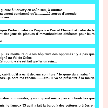
 gueule à Sarközy en août 2004, à Aurillac.
a finalement condamné qu'à……….10 zorros d'amende !
 idées !
que Perben, celui de l'injustice Pascal Clément et celui de la
nt des jeux de plaques d'immatriculation différents pour leurs
ste…
t pluss meilleurs que les hôpitaux des opprimés : y a pas que
soigné au Val de Grâce.
Zehrouni, y s'y est fait greffer un rein…
 cui-là qu'il a écrit dedans son livre " le gone du chaaba " …
ds…je sors ma zénana……..etc.. il va se présenter à la mairie
ocialo-communistes, y sont quand même pas si tchoutches que
s, le fameux 93 qu'il a fait la baroufa des voitures brûlées en