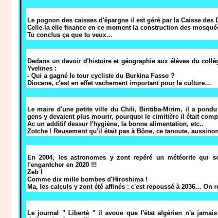
Le pognon des caisses d'épargne il est géré par la Caisse des 
Celle-la elle finance en ce moment la construction des mosq
Tu conclus ça que tu veux…
Dedans un devoir d'histoire et géographie aux élèves du coll
Yvelines :
- Qui a gagné le tour cycliste du Burkina Fasso ?
Diocane, c'est en effet vachement important pour la culture…
Le maire d'une petite ville du Chili, Biritiba-Mirim, il a pon
gens y devaient plus mourir, pourquoi le cimitière il était com
Ac un additif dessur l'hygiène, la bonne alimentation, etc..
Zotche ! Reusement qu'il était pas à Bône, ce tanoute, aussinon 
En 2004, les astronomes y zont repéré un météorite qui se
l'engantcher en 2020 !!!
Zeb !
Comme dix mille bombes d'Hiroshima !
Ma, les calculs y zont été affinés : c'est repoussé à 2036… On r
Le journal " Liberté " il avoue que l'état algérien n'a jamais