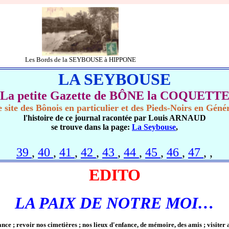
Les Bords de la SEYBOUSE à HIPPONE
LA SEYBOUSE
La petite Gazette de BÔNE la COQUETT
 site des Bônois en particulier et des Pieds-Noirs en Géné
l'histoire de ce journal racontée par Louis ARNAUD
se trouve dans la page:
La Seybouse
,
39
,
40
,
41
,
42
,
43
,
44
,
45
,
46
,
47
,
,
EDITO
LA PAIX DE NOTRE MOI…
e ; revoir nos cimetières ; nos lieux d'enfance, de mémoire, des amis ; visiter 