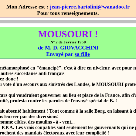
Mon Adresse est :
jean-pierre.bartolini@wanadoo.fr
Pour tous renseignements.
MOUSOURI !
N° 2 de Février 1950
de M. D. GIOVACCHINI
Envoyé par
sa fille
morphosé en "émancipé", c'est à dire en niveleur, avec pour mesu
utres succédanés anti-français
ez donc !
ote d'un secours aux sinistrés des Landes, le MOUSOURI protes
i voudraient gouverner au lieu et place de la France, afin d'ass
é, protesta contre les paroles de l'envoyé spécial de B. !
absenté habilement ! Tout comme à la salle Borg, en laissant à des
 leurrer par des diversions!
 cibles, des moulins - à - vent...
P.A. Les vrais coupables sont seulement les gouvernants qui ne p
ochent des mandats électoraux avec leur complicité !