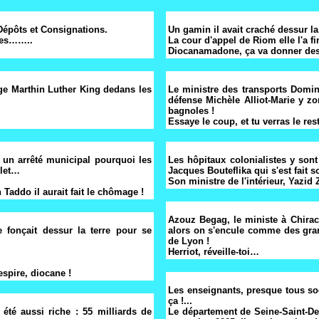
Dépôts et Consignations.
Un gamin il avait craché dessur la
uées……..
La cour d'appel de Riom elle l'
Diocanamadone, ça va donner des
ège Marthin Luther King dedans les
Le ministre des transports Domini
défense Michèle Alliot-Marie y zo
bagnoles !
Essaye le coup, et tu verras le re
du un arrêté municipal pourquoi les
Les hôpitaux colonialistes y son
plet…
Jacques Bouteflika qui s'est fait 
Son ministre de l'intérieur, Yazid 
Taddo il aurait fait le chômage !
Azouz Begag, le ministe à Chirac,
 fonçait dessur la terre pour se
alors on s'encule comme des gran
de Lyon !
Herriot, réveille-toi…
espire, diocane !
Les enseignants, presque tous s
ça !...
 été aussi riche : 55 milliards de
Le département de Seine-Saint-Deni