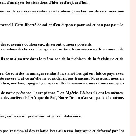
er, d'analyser les situations d'hier et d'aujourd'hui.
oins de revivre des instants de bonheur ; des besoins de retrouver une
onnel? Cette liberté de soi et d'en disposer pour soi et non pas pour la
es souvenirs douloureux, ils seront toujours présents.
s dindons des farces étrangères et surtout françaises avec le summum de
s sont à mettre dans le même sac de la trahison, de la forfaiture et de
ire. Ce sont des hommages rendus à nos ancêtres qui ont fait ce pays avec
iste envers tout ce qu'elle ne considérait pas français. Nous aussi, nous en
 italien, maltais, espagnol, européen. Dés la naissance nous étions marqués
 de notre présence " européenne " en Algérie. Là-bas ils ont les mêmes.
rie devancière de l'Afrique du Sud, Notre Destin n'aurait pas été le même.
es ; votre incompréhension et votre intolérance :
 pas racistes, ni des colonialistes au terme impropre et déformé par les