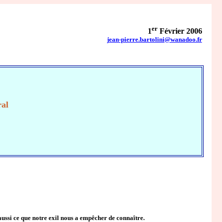
er
1
Février 2006
jean-pierre.bartolini@wanadoo.fr
E
ral
aussi ce que notre exil nous a empêcher de connaître.