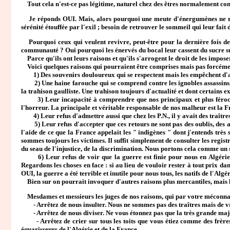
Tout cela n'est-ce pas légitime, naturel chez des êtres normalement constit
Je réponds OUI. Mais, alors pourquoi une meute d'énergumènes ne respe
sérénité étouffée par l'exil ; besoin de retrouver le sommeil qui leur fai
Pourquoi ceux qui veulent revivre, peut-être pour la dernière fois de l
communauté ? Oui pourquoi les énervés du bocal leur cassent du sucre sur
Parce qu'ils ont leurs raisons et qu'ils s'arrogent le droit de les impose
Voici quelques raisons qui pourraient être comprises mais pas forcéme
1) Des souvenirs douloureux qui se respectent mais les empêchent d'avoi
2) Une haine farouche qui se comprend contre les ignobles assassins, m
la trahison gaulliste. Une trahison toujours d'actualité et dont certains ex
3) Leur incapacité à comprendre que nos principaux et plus féroces enn
l'horreur. La principale et véritable responsable de nos malheur est la F
4) Leur refus d'admettre aussi que chez les P.N., il y avait des traîtres
5) Leur refus d'accepter que ces retours ne sont pas des oublis, des aff
l'aide de ce que la France appelait les " indigènes " dont j'entends très s
sommes toujours les victimes. Il suffit simplement de consulter les regist
du seau de l'injustice, de la discrimination. Nous portons cela comme 
6) Leur refus de voir que la guerre est finie pour nous en Algérie. Qu
Regardons les choses en face : si au lieu de vouloir rester à tout prix d
OUI, la guerre a été terrible et inutile pour nous tous, les natifs de l'Algéri
Bien sur on pourrait invoquer d'autres raisons plus mercantiles, mais la
Mesdames et messieurs les juges de nos raisons, qui par votre méconnaiss
- Arrêtez de nous insulter. Nous ne sommes pas des traîtres mais de vra
- Arrêtez de nous diviser. Ne vous étonnez pas que la très grande majori
- Arrêtez de crier sur tous les toits que vous étiez comme des frères a
équarisseurs de l'Algérie et de la France.