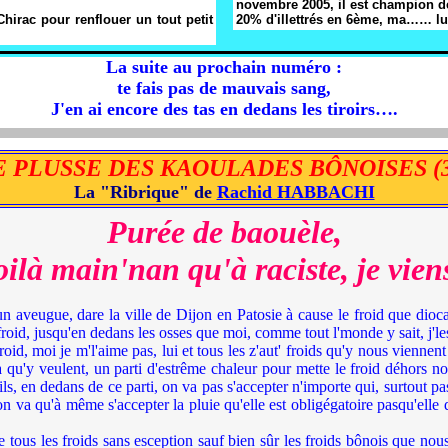
novembre 2005, il est champion d
hirac pour renflouer un tout petit
20% d'illettrés en 6ème, ma…… lu
La suite au prochain numéro :
te fais pas de mauvais sang,
J'en ai encore des tas en dedans les tiroirs….
E PLUSSE DES KAOULADES BÔNOISES (3
La "Ribrique" de
Rachid HABBACHI
Purée de baouèle,
oilà main'nan qu'à raciste, je vien
n aveugue, dare la ville de Dijon en Patosie à cause le froid que dioc
froid, jusqu'en dedans les osses que moi, comme tout l'monde y sait, j'les 
, moi je m'l'aime pas, lui et tous les z'aut' froids qu'y nous viennent 
qu'y veulent, un parti d'estrême chaleur pour mette le froid déhors no
s, en dedans de ce parti, on va pas s'accepter n'importe qui, surtout pas
 on va qu'à même s'accepter la pluie qu'elle est obligégatoire pasqu'ell
les froids sans esception sauf bien sûr les froids bônois que nous z'a