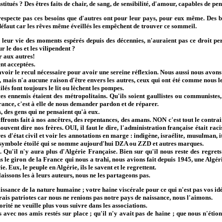
ués ? Des êtres faits de chair, de sang, de sensibilité, d'amour, capables de pens
cte pas ces besoins que d'autres ont pour leur pays, pour eux même. Des bes
t défaut car les rêves même éveillés les empêchent de trouver ce sommeil.
eur vie des moments espérés depuis des décennies, n'auraient pas ce droit pers
 le dos et les vilipendent ?
r aux autres!
nt acceptées.
r le recul nécessaire pour avoir une sereine réflexion. Nous aussi nous avons d
ais n'a aucune raison d'être envers les autres, ceux qui ont été comme nous le
ilés font toujours le lit ou lèchent les pompes.
emis étaient des métropolitains. Qu'ils soient gaullistes ou communistes, il
rance, c'est à elle de nous demander pardon et de réparer.
, des gens qui ne pensaient qu'à eux.
ronts fait à nos ancêtres, des repentances, des amans. NON c'est tout le contra
ouvent dire nos frères. OUI, il faut le dire, l'administration française était rac
res d'état civil et voir les annotations en marge : indigène, israélite, musulman,
un symbole étoilé qui se nomme aujourd'hui DZA ou ZZD et autres marques.
'il n'y aura plus d'Algérie Française. Bien sur qu'il nous reste des regrets
ans le giron de la France qui nous a trahi, nous avions fait depuis 1945, une Algé
e. Eux, le peuple en Algérie, ils le savent et le regrettent.
issons les à leurs auteurs, nous ne les partageons pas.
ance de la nature humaine ; votre haine viscérale pour ce qui n'est pas vos idé
is patriotes car nous ne renions pas notre pays de naissance, nous l'aimons.
té ne veuille plus vous suivre dans les associations.
vec nos amis restés sur place ; qu'il n'y avait pas de haine ; que nous n'étions