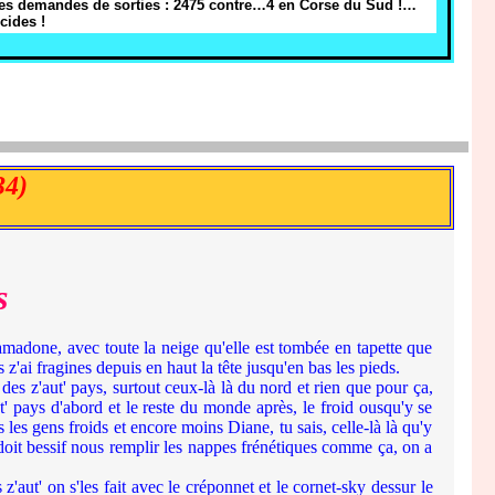
es demandes de sorties : 2475 contre…4 en Corse du Sud !…
cides !
4)
s
amadone, avec toute la neige qu'elle est tombée en tapette que
z'ai fragines depuis en haut la tête jusqu'en bas les pieds.
des z'aut' pays, surtout ceux-là là du nord et rien que pour ça,
t' pays d'abord et le reste du monde après, le froid ousqu'y se
 les gens froids et encore moins Diane, tu sais, celle-là là qu'y
e doit bessif nous remplir les nappes frénétiques comme ça, on a
ut' on s'les fait avec le créponnet et le cornet-sky dessur le