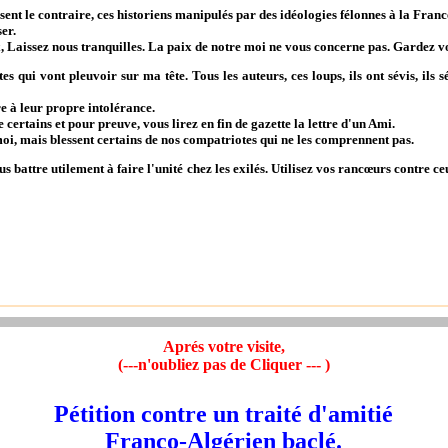
nt le contraire, ces historiens manipulés par des idéologies félonnes à la France e
er.
, Laissez nous tranquilles. La paix de notre moi ne vous concerne pas. Gardez 
s qui vont pleuvoir sur ma tête. Tous les auteurs, ces loups, ils ont sévis, ils 
e à leur propre intolérance.
certains et pour preuve, vous lirez en fin de gazette la lettre d'un Ami.
moi, mais blessent certains de nos compatriotes qui ne les comprennent pas.
attre utilement à faire l'unité chez les exilés. Utilisez vos rancœurs contre c
Aprés votre visite,
(---n'oubliez pas de Cliquer --- )
Pétition contre un traité d'amitié
Franco-Algérien baclé.