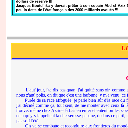
dollars de réserve !!!
Jacques Bouteflika y devrait prêter à son copain Abd el Aziz C
peu la dette de l'état français des 2000 milliards avoués !!!
L
L'aut' jour, j'te dis pas quan, j'ai quitté sans oir, comme u
nous z'aut' polis, on dit que c'est une bafoune, y m'a venu, ce 
Purée de sa race affoguée, je parle bien sûr d'la race du froid
j'ai décidé comme ça, tout seul, de me monter avec ceux-là là 
trouve, même chez Azrine là-bas en enfer et entention les z'oeil
en a qu'y s'l'appellent la chesseresse pasque, dedans ce parti,
pas soif l'été.
On va se combatte et reconduire aux frontières du monde tous 