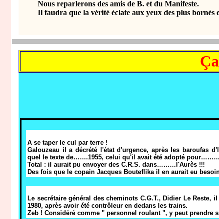
Nous reparlerons des amis de B. et du Manifeste.
Il faudra que la vérité éclate aux yeux des plus bornés et 
Ça
A se taper le cul par terre !
Galouzeau il a décrété l'état d'urgence, après les baroufas d'la
quel le texte de…….1955, celui qu'il avait été adopté pour……….
Total : il aurait pu envoyer des C.R.S. dans………l'Aurès !!!
Des fois que le copain Jacques Bouteflika il en aurait eu beso
Le secrétaire général des cheminots C.G.T., Didier Le Reste, i
1980, après avoir été contrôleur en dedans les trains.
Zeb ! Considéré comme " personnel roulant ", y peut prendre s