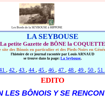
Les Bords de la SEYBOUSE à HIPPONE
LA SEYBOUSE
La petite Gazette de BÔNE la COQUETT
 site des Bônois en particulier et des Pieds-Noirs en Géné
l'histoire de ce journal racontée par Louis ARNAUD
se trouve dans la page:
La Seybouse
,
41
,
42
,
43
,
44
,
45
,
46
,
47
,
48
,
49
,
50
,
51
EDITO
 LES BÔNOIS Y SE RENCO