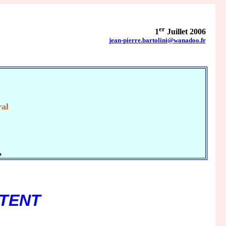
er
1
Juillet 2006
jean-pierre.bartolini@wanadoo.fr
E
ral
,
NTENT