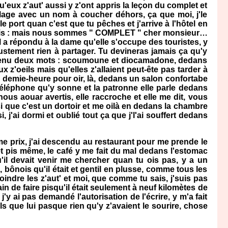
qu'eux z'aut' aussi y z'ont appris la leçon du complet et
lage avec un nom à coucher déhors, ça que moi, j'le
ort quan c'est que tu pêches et j'arrive à l'hôtel en
te fois : mais nous sommes " COMPLET " cher monsieur…
 a répondu à la dame qu'elle s'occupe des touristes, y
 justement rien à partager. Tu devineras jamais ça qu'y
'est venu deux mots : scoumoune et diocamadone, dedans
ux z'oeils mais qu'elles z'allaient peut-ête pas tarder à
te demie-heure pour oir, là, dedans un salon confortabe
 téléphone qu'y sonne et la patronne elle parle dedans
ous aouar avertis, elle raccroche et elle me dit, vous
i que c'est un dortoir et me oilà en dedans la chambre
 j'ai dormi et oublié tout ça que j'l'ai souffert dedans
 prix, j'ai descendu au restaurant pour me prende le
 et pis même, le café y me fait du mal dedans l'estomac
'il devait venir me chercher quan tu ois pas, y a un
, bônois qu'il était et gentil en plusse, comme tous les
ndre les z'aut' et moi, que comme tu sais, j'suis pas
rain de faire pisqu'il était seulement à neuf kilomètes de
y ai pas demandé l'autorisation de l'écrire, y m'a fait
 que lui pasque rien qu'y z'avaient le sourire, chose