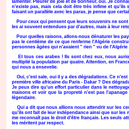
lamenter. Pleurer de joie et de bonheur, oui. Je conna
n'existe pas, mais cela doit être très infime et qu'ils 
faisant un parallèle avec les paras, je pense que certa
Pour ceux qui pensent que leurs souvenirs ne sont plu
les ai souvent entendues par d'autres, mais à leur reto
Pour quelles raisons, allons-nous dénaturer les pays
pas le centième de ce que renferme l'Algérie constr
personnes âgées qui n'avaient " rien " vu de l'Algérie
Et tous ces arabes ! Ils sont chez eux, nous aurion
multiplié la population par quatre. Attention, en Fran
qui nous a ensevelie.
Oui, c'est sale, oui il y a des dégradations. Ce n'est 
première ville africaine du Paris - Dakar ? Des dégrad
Je peux dire qu'un effort particulier dans le nettoyage 
maisons et voir que la propreté n'est pas l'apanage
légendaire.
Qui a dit que nous allions nous attendrir sur les cen
qu'ils ont fait de leur indépendance ainsi que sur les
me reconnaît pas le droit d'être français. Les seuls
les méritent par respect.