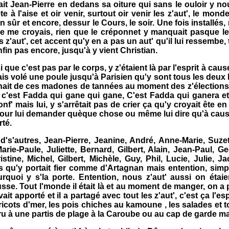
it Jean-Pierre en dedans sa oiture qui sans le ouloir y n
à l'aise et oir venir, surtout oir venir les z'aut', le mond
ûr et encore, dessur le Cours, le soir. Une fois installés, 
e me croyais, rien que le créponnet y manquait pasque les 
s z'aut', cet accent qu'y en a pas un aut' qu'il lui ressem
fin pas encore, jusqu'à y vient Christian.
que c'est pas par le corps, y z'étaient là par l'esprit à cause
is volé une poule jusqu'à Parisien qu'y sont tous les deux le
prenait de ces madones de tannées au moment des z'élections 
it c'est Fadda qui gane qui gane, C'est Fadda qui ganera et
f' mais lui, y s'arrêtait pas de crier ça qu'y croyait ête en t
ir pour lui demander quèque chose ou même lui dire qu'à cause
rté.
 d's'autres, Jean-Pierre, Jeanine, André, Anne-Marie, Suze
rie-Paule, Juliette, Bernard, Gilbert, Alain, Jean-Paul, G
stine, Michel, Gilbert, Michèle, Guy, Phil, Lucie, Julie, J
s qu'y portait fier comme d'Artagnan mais entention, simp
rquoi y s'la porte. Entention, nous z'aut' aussi on étaie
se. Tout l'monde il était là et au moment de manger, on a
vait apporté et il a partagé avec tout les z'aut', c'est ça l'e
'aricots d'mer, les pois chiches au kamoune , les salades e
ru à une partis de plage à la Caroube ou au cap de garde ma