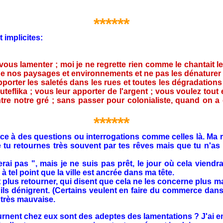
******
implicites:
ous lamenter ; moi je ne regrette rien comme le chantait l
 de nos paysages et environnements et ne pas les dénature
ter les saletés dans les rues et toutes les dégradations ;v
outeflika ; vous leur apporter de l'argent ; vous voulez tou
e notre gré ; sans passer pour colonialiste, quand on a é
******
 à des questions ou interrogations comme celles là. Ma ré
ue tu retournes très souvent par tes rêves mais que tu n'as
i pas ", mais je ne suis pas prêt, le jour où cela viendra, 
à tel point que la ville est ancrée dans ma tête.
us retourner, qui disent que cela ne les concerne plus mai
s dénigrent. (Certains veulent en faire du commerce dans 
t très mauvaise.
rnent chez eux sont des adeptes des lamentations ? J'ai 