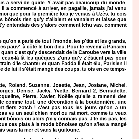
ous a servi de guide. Y avait pas beaucoup du monde,
e il a commencé à arriver, en pagaille, jamais j'ai venu
moi que pour la première fois je venais à Uzès, tu cois
bônois rien qu'y z'allaient et venaient et laisse que
be, t'y entendais des y'alors comment tchu vas, comment
 qu'on a parlé de tout l'monde, les p'tits et les grands,
s pauv', à côté le bon dieu. Pour te revenir à Parisien
quan c'est qu'y descendait de la Caroube vers la ville
 ceux-là là les quèques z'uns qu'y z'étaient pas pour
rain d'le chanter et quan Fadda il était élu, Parisien il
 de lui il s'était mangé des coups, tu ois en ce temps-
tte, Roland, Suzanne, Josette, Jean, Josiane, Michel,
eorges, Denise, Jacky, Yvette, Bernard 2, Bernadette,
acqueline, Pierre, Xavier, Noëlle qu'elle a ramené des
le comme tout, une décoration à la boutonnière, une
nt fiers zotch ! c'est pas tous les jours qu'on a un
 pas vu un seul chien mort ou rat mort, comme tu veux
sprit bônois ou alors j'm'y connais pas. J'te dis pas, les
t tous ces plats à la mode bônoises qu'on s'les a mangé
is sans la mer et sans la guitoune.