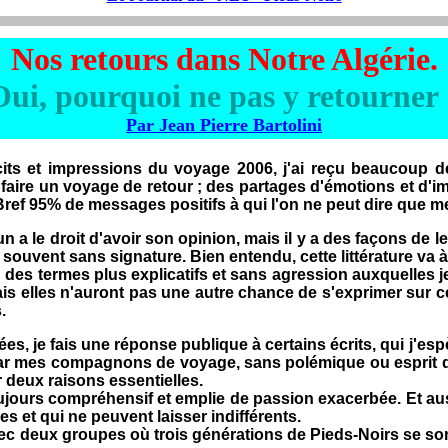
Nos retours dans Notre Algérie.
Oui, pourquoi ne pas y retourner 
Par Jean Pierre Bartolini
s et impressions du voyage 2006, j'ai reçu beaucoup de
 faire un voyage de retour ; des partages d'émotions et d'
ef 95% de messages positifs à qui l'on ne peut dire que me
 le droit d'avoir son opinion, mais il y a des façons de le
souvent sans signature. Bien entendu, cette littérature va 
en des termes plus explicatifs et sans agression auxquelle
mais elles n'auront pas une autre chance de s'exprimer sur c
.
 je fais une réponse publique à certains écrits, qui j'espèr
ar mes compagnons de voyage, sans polémique ou esprit de 
 deux raisons essentielles.
toujours compréhensif et emplie de passion exacerbée. Et au
 et qui ne peuvent laisser indifférents.
 deux groupes où trois générations de Pieds-Noirs se sont