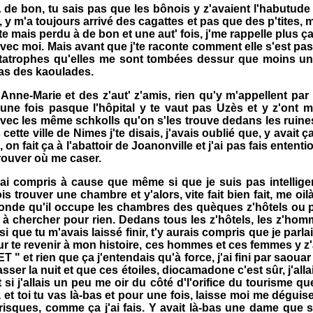
de bon, tu sais pas que les bônois y z'avaient l'habutude d
, y m'a toujours arrivé des cagattes et pas que des p'tites, m
nte mais perdu à de bon et une aut' fois, j'me rappelle plus 
 avec moi. Mais avant que j'te raconte comment elle s'est pa
astatrophes qu'elles me sont tombées dessur que moins une,
 pas des kaoulades.
ne-Marie et des z'aut' z'amis, rien qu'y m'appellent par l
une fois pasque l'hôpital y te vaut pas Uzès et y z'ont mêm
it avec les même schkolls qu'on s'les trouve dedans les rui
ette ville de Nimes j'te disais, j'avais oublié que, y avait
 fait ça à l'abattoir de Joanonville et j'ai pas fais ententi
 trouver où me caser.
ai compris à cause que même si que je suis pas intelligent
 trouver une chambre et y'alors, vite fait bien fait, me oi
onde qu'il occupe les chambres des quèques z'hôtels ou pen
le à chercher pour rien. Dedans tous les z'hôtels, les z'ho
que tu m'avais laissé finir, t'y aurais compris que je parlai
our te revenir à mon histoire, ces hommes et ces femmes y 
T " et rien que ça j'entendais qu'à force, j'ai fini par saouar
sser la nuit et que ces étoiles, diocamadone c'est sûr, j'all
 si j'allais un peu me oir du côté d'l'orifice du tourisme q
et toi tu vas là-bas et pour une fois, laisse moi me déguiser 
isques, comme ça j'ai fais. Y avait là-bas une dame que so