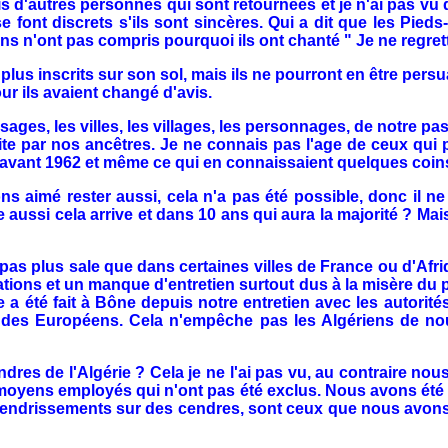
is d'autres personnes qui sont retournées et je n'ai pas vu 
se font discrets s'ils sont sincères. Qui a dit que les Pieds
ins n'ont pas compris pourquoi ils ont chanté " Je ne regrette
s inscrits sur son sol, mais ils ne pourront en être persua
ur ils avaient changé d'avis.
ages, les villes, les villages, les personnages, de notre p
uite par nos ancêtres. Je ne connais pas l'age de ceux qui
 avant 1962 et même ce qui en connaissaient quelques coins, 
s aimé rester aussi, cela n'a pas été possible, donc il ne
ce aussi cela arrive et dans 10 ans qui aura la majorité ? M
pas plus sale que dans certaines villes de France ou d'Afriq
ations et un manque d'entretien surtout dus à la misère du 
a été fait à Bône depuis notre entretien avec les autorités l
 des Européens. Cela n'empêche pas les Algériens de nous 
dres de l'Algérie ? Cela je ne l'ai pas vu, au contraire no
 moyens employés qui n'ont pas été exclus. Nous avons été p
 attendrissements sur des cendres, sont ceux que nous avons