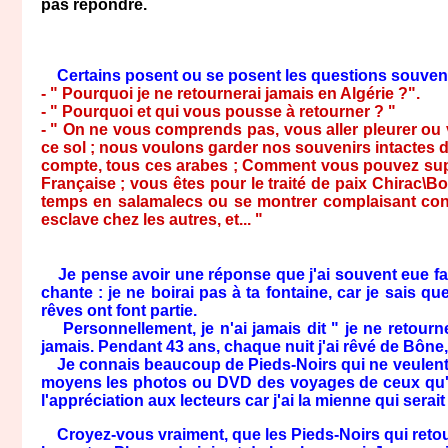
pas répondre.
Certains posent ou se posent les questions souvent 
- " Pourquoi je ne retournerai jamais en Algérie ?".
- " Pourquoi et qui vous pousse à retourner ? "
- " On ne vous comprends pas, vous aller pleurer ou v
ce sol ; nous voulons garder nos souvenirs intactes
compte, tous ces arabes ; Comment vous pouvez suppor
Française ; vous êtes pour le traité de paix Chirac\B
temps en salamalecs ou se montrer complaisant contr
esclave chez les autres, et... "
Je pense avoir une réponse que j'ai souvent eue face
chante : je ne boirai pas à ta fontaine, car je sais q
rêves ont font partie.
Personnellement, je n'ai jamais dit " je ne retournera
jamais. Pendant 43 ans, chaque nuit j'ai rêvé de Bône, 
Je connais beaucoup de Pieds-Noirs qui ne veulent pl
moyens les photos ou DVD des voyages de ceux qu'il
l'appréciation aux lecteurs car j'ai la mienne qui serai
Croyez-vous vraiment, que les Pieds-Noirs qui retou