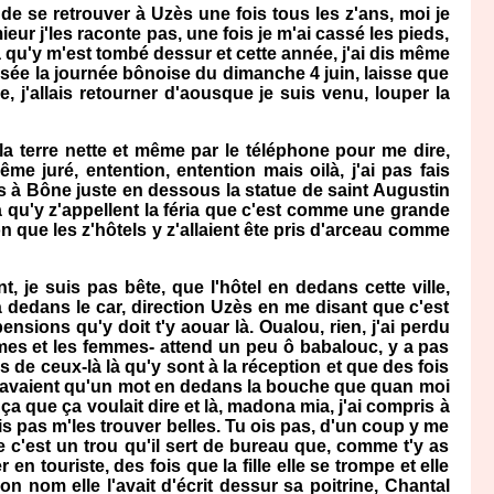
e se retrouver à Uzès une fois tous les z'ans, moi je
ieur j'les raconte pas, une fois je m'ai cassé les pieds,
ça qu'y m'est tombé dessur et cette année, j'ai dis même
ssée la journée bônoise du dimanche 4 juin, laisse que
 j'allais retourner d'aousque je suis venu, louper la
a terre nette et même par le téléphone pour me dire,
e juré, entention, entention mais oilà, j'ai pas fais
nes à Bône juste en dessous la statue de saint Augustin
 ça qu'y z'appellent la féria que c'est comme une grande
on que les z'hôtels y z'allaient ête pris d'arceau comme
, je suis pas bête, que l'hôtel en dedans cette ville,
là dedans le car, direction Uzès en me disant que c'est
sions qu'y doit t'y aouar là. Oualou, rien, j'ai perdu
mmes et les femmes- attend un peu ô babalouc, y a pas
s de ceux-là là qu'y sont à la réception et que des fois
z'avaient qu'un mot en dedans la bouche que quan moi
 ça que ça voulait dire et là, madona mia, j'ai compris à
ais pas m'les trouver belles. Tu ois pas, d'un coup y me
ue c'est un trou qu'il sert de bureau que, comme t'y as
en touriste, des fois que la fille elle se trompe et elle
n nom elle l'avait d'écrit dessur sa poitrine, Chantal