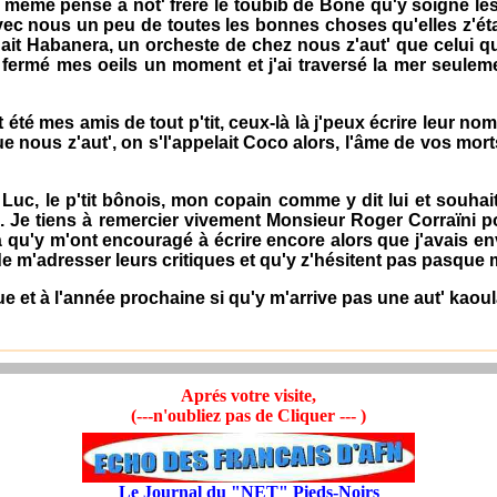
 a même pensé à not' frère le toubib de Bône qu'y soigne le
avec nous un peu de toutes les bonnes choses qu'elles z'ét
ait Habanera, un orcheste de chez nous z'aut' que celui qu'
i fermé mes oeils un moment et j'ai traversé la mer seuleme
té mes amis de tout p'tit, ceux-là là j'peux écrire leur nom
que nous z'aut', on s'l'appelait Coco alors, l'âme de vos mo
, le p'tit bônois, mon copain comme y dit lui et souhaiter 
t'. Je tiens à remercier vivement Monsieur Roger Corraïni 
là qu'y m'ont encouragé à écrire encore alors que j'avais en
 de m'adresser leurs critiques et qu'y z'hésitent pas pasque 
 et à l'année prochaine si qu'y m'arrive pas une aut' kaoul
Aprés votre visite,
(---n'oubliez pas de Cliquer --- )
Le Journal du "NET" Pieds-Noirs