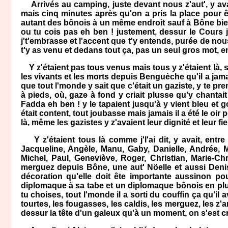
Arrivés au camping, juste devant nous z'aut', y ava
mais cinq minutes après qu'on a pris la place pour ête 
autant des bônois à un même endroit sauf à Bône bien s
ou tu cois pas eh ben ! justement, dessur le Cours j
j't'embrasse et l'accent que t'y entends, purée de nou
t'y as venu et dedans tout ça, pas un seul gros mot, en
Y z'étaient pas tous venus mais tous y z'étaient là, si 
les vivants et les morts depuis Benguèche qu'il a jama
que tout l'monde y sait que c'était un gaziste, y te 
à pieds, où, gaze à fond y criait plusse qu'y chanta
Fadda eh ben ! y le tapaient jusqu'à y vient bleu et gon
était content, tout joubasse mais jamais il a été le o
là, même les gazistes y z'avaient leur dignité et leur fie
Y z'étaient tous là comme j'l'ai dit, y avait, entre
Jacqueline, Angèle, Manu, Gaby, Danielle, Andrée, Ma
Michel, Paul, Geneviève, Roger, Christian, Marie-Chri
merguez depuis Bône, une aut' Nöelle et aussi Deni
décoration qu'elle doit ête importante aussinon pou
diplomaque à sa tabe et un diplomaque bônois en plus
tu choises, tout l'monde il a sorti du couffin ça qu'il a
tourtes, les fougasses, les caldis, les merguez, les z
dessur la tête d'un galeux qu'à un moment, on s'est c