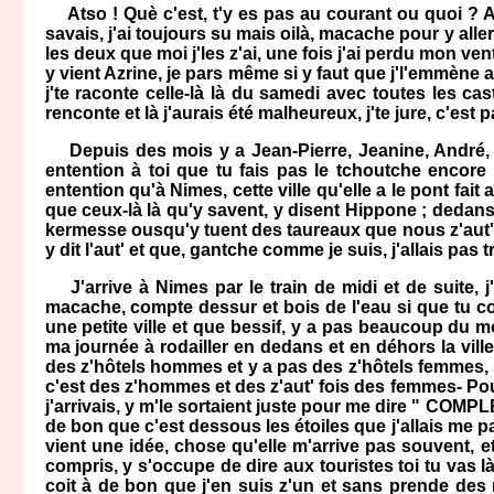
Atso ! Què c'est, t'y es pas au courant ou quoi ? A 
savais, j'ai toujours su mais oilà, macache pour y aller
les deux que moi j'les z'ai, une fois j'ai perdu mon ve
y vient Azrine, je pars même si y faut que j'l'emmène
j'te raconte celle-là là du samedi avec toutes les c
renconte et là j'aurais été malheureux, j'te jure, c'est
Depuis des mois y a Jean-Pierre, Jeanine, André, An
entention à toi que tu fais pas le tchoutche encore 
entention qu'à Nimes, cette ville qu'elle a le pont fa
que ceux-là là qu'y savent, y disent Hippone ; dedans c
kermesse ousqu'y tuent des taureaux que nous z'aut', on
y dit l'aut' et que, gantche comme je suis, j'allais pas
J'arrive à Nimes par le train de midi et de suite, j'
macache, compte dessur et bois de l'eau si que tu cois
une petite ville et que bessif, y a pas beaucoup du m
ma journée à rodailler en dedans et en déhors la vil
des z'hôtels hommes et y a pas des z'hôtels femmes, si 
c'est des z'hommes et des z'aut' fois des femmes- P
j'arrivais, y m'le sortaient juste pour me dire " COMPLE
de bon que c'est dessous les étoiles que j'allais me pa
vient une idée, chose qu'elle m'arrive pas souvent, et
compris, y s'occupe de dire aux touristes toi tu vas là 
coit à de bon que j'en suis z'un et sans prende des r