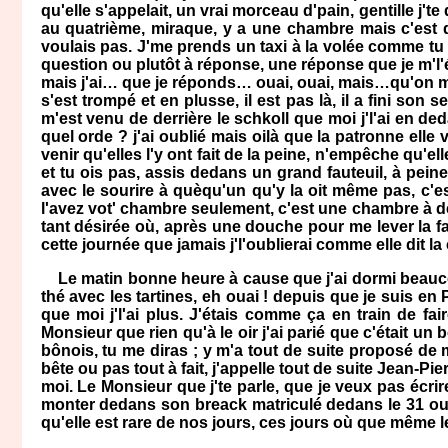
qu'elle s'appelait, un vrai morceau d'pain, gentille j't
au quatrième, miraque, y a une chambre mais c'est 
voulais pas. J'me prends un taxi à la volée comme tu
question ou plutôt à réponse, une réponse que je m'l
mais j'ai… que je réponds… ouai, ouai, mais…qu'on me 
s'est trompé et en plusse, il est pas là, il a fini so
m'est venu de derrière le schkoll que moi j'l'ai en d
quel orde ? j'ai oublié mais oilà que la patronne elle v
venir qu'elles l'y ont fait de la peine, n'empêche qu'
et tu ois pas, assis dedans un grand fauteuil, à pein
avec le sourire à quèqu'un qu'y la oit même pas, c'es
l'avez vot' chambre seulement, c'est une chambre à de
tant désirée où, après une douche pour me lever la fati
cette journée que jamais j'l'oublierai comme elle dit la
Le matin bonne heure à cause que j'ai dormi beaucou
thé avec les tartines, eh ouai ! depuis que je suis en
que moi j'l'ai plus. J'étais comme ça en train de f
Monsieur que rien qu'à le oir j'ai parié que c'était un
bônois, tu me diras ; y m'a tout de suite proposé de
bête ou pas tout à fait, j'appelle tout de suite Jean-Pie
moi. Le Monsieur que j'te parle, que je veux pas écrir
monter dedans son breack matriculé dedans le 31 ousq
qu'elle est rare de nos jours, ces jours où que même l