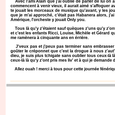
Avec l'ami Alain que j'ai oublié de parler de lui on
commencent à venir vieux, il aurait aimé s'affoguer 
te jouait les morceaux de musique qu'avant, y les jou
que je m'ai approché, c'était pas Habanera alors, j'a
Amérique, l'orcheste y jouait Only you.
Tous là qu'y z'étaient sauf quèques z'uns qu'y z'ont é
et c'est les enfants Ricci, Louise, Michèle et Gérard 
me ramènera à cinquante ans en érrière.
J'veux pas et j'peux pas terminer sans embrasser Luc
goûter le créponnet que c'est la drogue à nous z'au
dieu, je suis plus tchigate sans oublier tous ceux-là 
ceux-là là qu'y z'ont pris mes liv' et à qui je demande
Allez ouah ! merci à tous pour cette journée fénérique