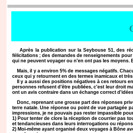
Après la publication sur la Seybouse 51, des récit
félicitations ; des demandes de renseignements pour
qui ne peuvent voyager ou n'en ont pas les moyens. Br
Mais, il y a environ 5% de messages négatifs. Chacun a
ceux qui y retournent en des termes inamicaux et très 
Il y a aussi des positions négatives à ces retours 
personnes refusent d'être publiées, c'est leur droit 
ont un avis contraire dans un échange correct d'idées
Donc, reprenant une grosse part des réponses privées,
terre natale. Une réponse ou point de vue partagée p
impressions, je ne pouvais pas rester impassible pour
1) Pour tenter de clore la réception de courrier pas 
et tendancieuses dans leurs interrogations ou réponses
2) Moi-même ayant organisé deux voyages à Bône avec