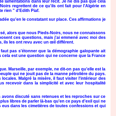
de lamentations dans leur récit. Je ne dis pas que cela
-Noirs regrettent de ce qu'ils ont fait pour l'Algérie en
 rien " d'Edith Piaf.
dée qu'en le constatant sur place. Ces affirmations je
assé, alors que nous Pieds-Noirs, nous ne connaissons
 posent ces questions, mais j'ai emmené avec moi des
ils les ont revu avec un œil différent.
 faut pas s'étonner que la démographie galopante ait
ais cela est une question qui ne concerne que la France
ue. Marseille, par exemple, ne dit-on pas qu'elle est la
peuple qui ne jouit pas de la manne pétrolière du pays.
ocales. Malgré la misère, il faut visiter l'intérieur des
recevoir dans la simplicité et avec leur hospitalité
us avons discuté sans retenues et les reproches sur ce
lus libres de parler là-bas qu'en ce pays d'exil qui ne
 eus dans les cimetières de toutes confessions et qui