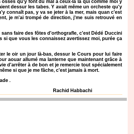
s osses qu'y font du mal à ceux-là là qui comme moi y
aient dessur les tabes. Y avait même un orcheste qu'y
y connaît pas, y va se jeter à la mer, mais quan c'est
nt, je m'ai trompé de direction, j'me suis retrouvé en
 sans faire des fôtes d'orthografle, c'est Dédé Duccini
rts si que vous les connaissez avertissez moi, purée ça
le oir un jour là-bas, dessur le Cours pour lui faire
pour aouar allumé ma lanterne que maintenant grâce à
vie d'arrêter à de bon et je remercie tout spécialement
même si que je me fâche, c'est jamais à mort.
ade .
Rachid Habbachi