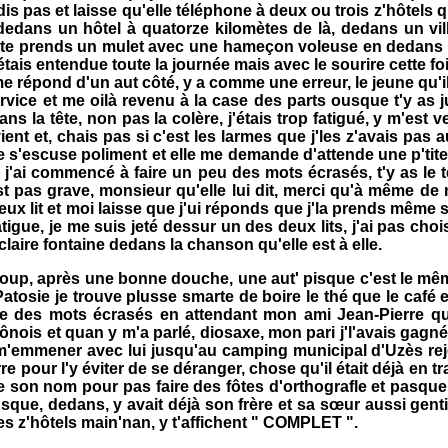
e dis pas et laisse qu'elle téléphone à deux ou trois z'hôtels 
dedans un hôtel à quatorze kilomètes de là, dedans un vil
 te prends un mulet avec une hameçon voleuse en dedans le p
'étais entendue toute la journée mais avec le sourire cet
répond d'un aut côté, y a comme une erreur, le jeune qu'il
n service et me oilà revenu à la case des parts ousque t'y as
edans la tête, non pas la colère, j'étais trop fatigué, y m
ient et, chais pas si c'est les larmes que j'les z'avais pas a
elle s'escuse poliment et elle me demande d'attende une p'ti
e j'ai commencé à faire un peu des mots écrasés, t'y as le
t pas grave, monsieur qu'elle lui dit, merci qu'à même de n
ux lit et moi laisse que j'ui réponds que j'la prends même s
gue, je me suis jeté dessur un des deux lits, j'ai pas choisi,
 claire fontaine dedans la chanson qu'elle est à elle.
p, après une bonne douche, une aut' pisque c'est le même
 Patosie je trouve plusse smarte de boire le thé que le café
aire des mots écrasés en attendant mon ami Jean-Pierre qu
 bônois et quan y m'a parlé, diosaxe, mon pari j'l'avais gagné
 m'emmener avec lui jusqu'au camping municipal d'Uzès rejoi
rre pour l'y éviter de se déranger, chose qu'il était déjà en t
e son nom pour pas faire des fôtes d'orthografle et pasque j'
ue, dedans, y avait déjà son frère et sa sœur aussi gentils
es z'hôtels main'nan, y t'affichent " COMPLET ".