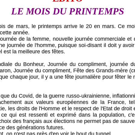
LE MOIS DU PRINTEMPS
e mars, le printemps arrive le 20 en mars. Ce moi
cette année.
née de la femme, nouvelle journée commerciale et d
 une journée de l'homme, puisque soi-disant il doit y avoir
l est la meilleure des fêtes.
du Bonheur, Journée du compliment, journée du 
caron, Journée du compliment, Fête des Grands-mère (cr
que chaque jour, il y a une fête journalière pour fêter le 
 du Covid, de la guerre russo-ukrainienne, inflationnis
achement aux valeurs européennes de la France, tell
tie, les droits de l'Homme et le respect de l'Etat de droit
 ce qui est ressenti et exprimé dans la population, c'est
hoix des français aux élections ne permet pas de sauveg
ce des générations futures.
 n'est pas près d'en voir le bout du tunnel.