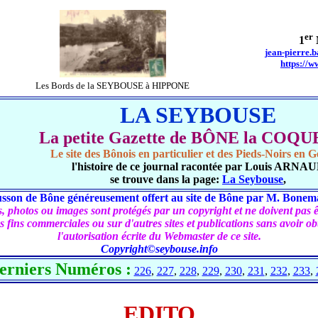
er
1
jean-pierre.
https://w
Les Bords de la SEYBOUSE à HIPPONE
LA SEYBOUSE
La petite Gazette de BÔNE la COQ
Le site des Bônois en particulier et des Pieds-Noirs en G
l'histoire de ce journal racontée par Louis ARNA
se trouve dans la page:
La Seybouse
,
sson de Bône généreusement offert au site de Bône par M. Bonem
, photos ou images sont protégés par un copyright et ne doivent pas êt
s fins commerciales ou sur d'autres sites et publications sans avoir o
l'autorisation écrite du Webmaster de ce site.
Copyright©seybouse.info
erniers Numéros :
226
,
227
,
228
,
229
,
230
,
231
,
232
,
233
,
EDITO