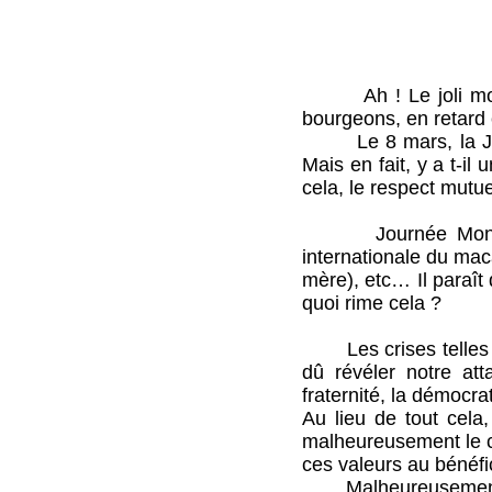
Ah ! Le joli mois d
bourgeons, en retard 
Le 8 mars, la Jour
Mais en fait, y a t-il
cela, le respect mutue
Journée Mondiale 
internationale du ma
mère), etc… Il paraît 
quoi rime cela ?
Les crises telles que
dû révéler notre att
fraternité, la démocra
Au lieu de tout cela,
malheureusement le c
ces valeurs au bénéfi
Malheureusement, on