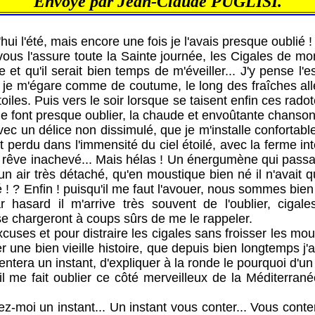
Envoyé par Jean-Claude PUGLISI.
'été, mais encore une fois je l'avais presque oublié !
'assure toute la Sainte journée, les Cigales de mon
e et qu'il serait bien temps de m'éveiller... J'y pense l'
, je m'égare comme de coutume, le long des fraîches all
toiles. Puis vers le soir lorsque se taisent enfin ces rado
e font presque oublier, la chaude et envoûtante chanson 
n délice non dissimulé, que je m'installe confortabl
perdu dans l'immensité du ciel étoilé, avec la ferme in
rêve inachevé... Mais hélas ! Un énergumène qui passai
un air très détaché, qu'en moustique bien né il n'avait q
té ! ? Enfin ! puisqu'il me faut l'avouer, nous sommes bie
ar hasard il m'arrive très souvent de l'oublier, ciga
se chargeront à coups sûrs de me le rappeler.
et pour distraire les cigales sans froisser les mous
r une bien vieille histoire, que depuis bien longtemps j
entera un instant, d'expliquer à la ronde le pourquoi d'un
qu'il me fait oublier ce côté merveilleux de la Méditerran
 un instant... Un instant vous conter... Vous conter,