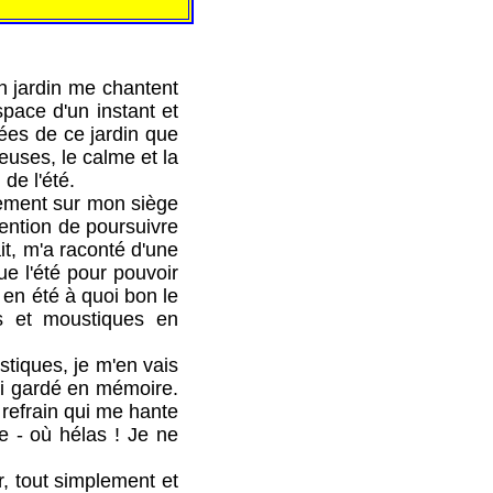
 jardin me chantent
espace d'un instant et
ées de ce jardin que
teuses, le calme et la
de l'été.
ement sur mon siège
tention de poursuivre
t, m'a raconté d'une
ue l'été pour pouvoir
n en été à quoi bon le
les et moustiques en
tiques, je m'en vais
'ai gardé en mémoire.
 refrain qui me hante
ée - où hélas ! Je ne
 tout simplement et