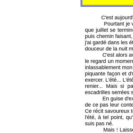
C'est aujourd'hui l
Pourtant je vous l
que juillet se termin
puis chemin faisant
j'ai gardé dans les é
douceur de la nuit m
C'est alors avec u
le regard un moment 
inlassablement mon 
piquante façon et d'
exercer. L'été... L'é
renier... Mais si p
escadrilles serrées 
En guise d'excuses 
de ce pas leur conte
Ce récit savoureux t
l'été, à tel point, 
suis pas né.
Mais ! Laissez-moi