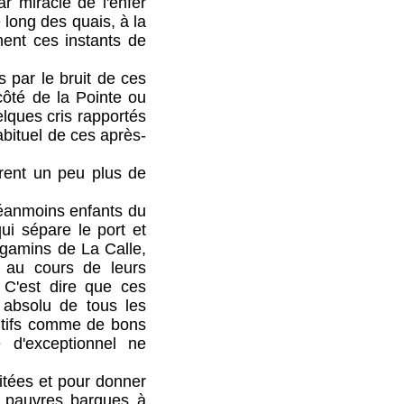
r miracle de l'enfer
e long des quais, à la
ment ces instants de
par le bruit de ces
côté de la Pointe ou
elques cris rapportés
habituel de ces après-
nt un peu plus de
éanmoins enfants du
ui sépare le port et
s gamins de La Calle,
 au cours de leurs
. C'est dire que ces
t absolu de tous les
entifs comme de bons
 d'exceptionnel ne
tées et pour donner
s pauvres barques à