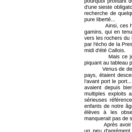
pourquoi profitant 
d'une sieste obligato
recherche de quelqu
pure liberté...
Ainsi, ces heures 
gamins, qui en tenu
vers les rochers du 
par l'écho de la Pres
midi d'été Callois.
Mais ce jour-là 
piquant au tableau p
Venus de derrière 
pays, étaient desce
l'avant port le port
avaient depuis bi
multiples exploits 
sérieuses référence
enfants de notre âg
élèves à les obse
manquerait pas de s
Après avoir explor
un peu d'agrément 