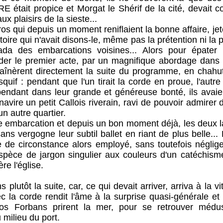
était propice et Morgat le Shérif de la cité, devait 
ux plaisirs de la sieste...
 depuis un moment reniflaient la bonne affaire, jetèr
oire qui n'avait disons-le, même pas la prétention ni la 
ada des embarcations voisines... Alors pour épater l
der le premier acte, par un magnifique abordage dans 
nchaînèrent directement la suite du programme, en chahut
squif : pendant que l'un tirait la corde en proue, l'autre 
ependant dans leur grande et généreuse bonté, ils ava
avire un petit Callois riverain, ravi de pouvoir admirer d
un autre quartier.
arcation et depuis un bon moment déjà, les deux la
ans vergogne leur subtil ballet en riant de plus belle.
 de circonstance alors employé, sans toutefois néglige
 espèce de jargon singulier aux couleurs d'un catéchisme
re l'église.
la suite, car, ce qui devait arriver, arriva à la vi
ec la corde rendit l'âme à la surprise quasi-générale et
os Forbans prirent la mer, pour se retrouver médus
milieu du port.