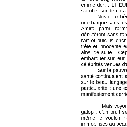
emmerder… L'HEURE 
sacrifier son temps a
Nos deux héros qui
une barque sans hist
Amiral parmi l'arm
débutèrent sans tar
l'art et puis ils e
frêle et innocente e
ainsi de suite... C
embarquer sur leur n
célébrités venues d'
Sur la pauvre emb
santé continuaient s
sur le beau langage
particularité : une
manifestement derriè
Mais voyons plutôt 
galop : d'un bruit s
même le vouloir n
immobilisés au beau 