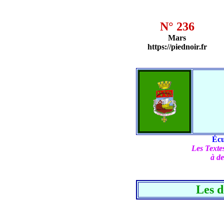
N° 236
Mars
https://piednoir.fr
Écu
Les Textes
à de
Les d