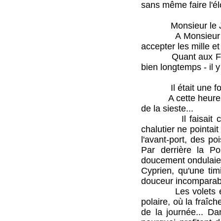
sans même faire l'élo
Monsieur le Juge 
A Monsieur le Juge
accepter les mille 
Quant aux Forbans 
bien longtemps - il y
Il était une fois,
A cette heure de l'
de la sieste...
Il faisait chaud, 
chalutier ne pointai
l'avant-port, des p
Par derrière la Po
doucement ondulaient
Cyprien, qu'une tim
douceur incomparabl
Les volets étaient
polaire, où la fraîc
de la journée... Da