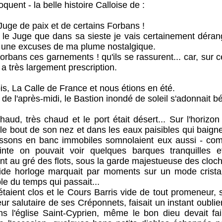
quent - la belle histoire Calloise de :
de paix et de certains Forbans !
 que dans sa sieste je vais certainement déranger,
et une excuses de ma plume nostalgique.
ces garnements ! qu'ils se rassurent... car, sur cett
 a très largement prescription.
 La Calle de France et nous étions en été.
après-midi, le Bastion inondé de soleil s'adonnait b
très chaud et le port était désert... Sur l'horizon
t le bout de son nez et dans les eaux paisibles qui baigne
oissons en banc immobiles somnolaient eux aussi - co
inte on pouvait voir quelques barques tranquilles 
 au gré des flots, sous la garde majestueuse des cloche
ide horloge marquait par moments sur un mode cristall
e du temps qui passait...
 clos et le Cours Barris vide de tout promeneur, sau
heur salutaire de ses Créponnets, faisait un instant oublie
ns l'église Saint-Cyprien, même le bon dieu devait fair