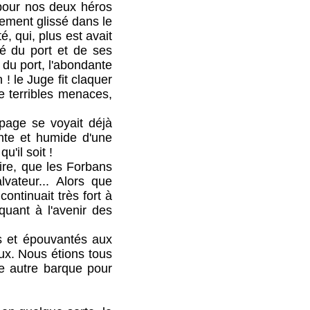
pour nos deux héros
sement glissé dans le
, qui, plus est avait
té du port et de ses
u du port, l'abondante
! le Juge fit claquer
de terribles menaces,
ge se voyait déjà
nte et humide d'une
'il soit !
re, que les Forbans
lvateur... Alors que
ntinuait très fort à
quant à l'avenir des
 et épouvantés aux
ux. Nous étions tous
e autre barque pour