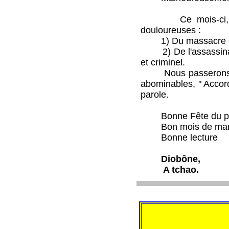
Ce mois-ci, pour 
douloureuses :
1) Du massacre du 2
2) De l'assassinat l
et criminel.
Nous passerons sur 
abominables, " Accord
parole.
Bonne Fête du pr
Bon mois de mars à
Bonne lecture
Diobône,
A tchao.