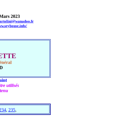
Mars 2023
bartolini@wanadoo.fr
ww.seybouse.info/
UETTE
énéral
UD
aint
re utilisés
btenu
234
,
235
,