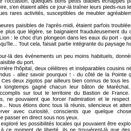
de l'occasion, quelques bons petits diables échappés pa
ire, s'en étaient allés ce jour-là traîner leurs pieds-nus l
es rares activités, susceptibles de meubler agréable
paisibles de l'après-midi, étaient parfois troublées 
e plus que légère, se baignaient frauduleusement du 
Lion : le choc d'un plongeon dans les eaux du port - qu
qu'île... Tout cela, faisait partie intégrante du paysage 
des événements un peu moins habituels, donnère
aisible du port.
l'hôpital, deux célèbres et inséparables cousins n
ndus - allez savoir pourquoi ! - du côté de la Pointe q
... Ces deux zigotos par ailleurs bien connus de tous le
en longtemps gagné chacun leur bâton de Maréchal,
accomplis sur tout le territoire du Bastion de France
s, ne pouvaient que forcer l'admiration et le respec
e... Nous étions donc tous là réunis, silencieux et att
rver avec curiosité, conscients que quelque chose
e passer en direct sous nos yeux.
é les possibilités locales qui pouvaient être exploi
à ce moment de liberté, ils ne trouvèrent-là que de