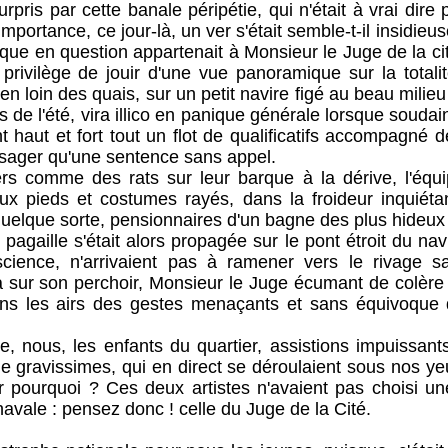
ar cette banale péripétie, qui n'était à vrai dire 
importance, ce jour-là, un ver s'était semble-t-il insidieu
arque en question appartenait à Monsieur le Juge de la cité
 privilège de jouir d'une vue panoramique sur la totali
bien loin des quais, sur un petit navire figé au beau milie
 de l'été, vira illico en panique générale lorsque soudain 
t haut et fort tout un flot de qualificatifs accompagné 
résager qu'une sentence sans appel.
e des rats sur leur barque à la dérive, l'équipa
ux pieds et costumes rayés, dans la froideur inquiéta
uelque sorte, pensionnaires d'un bagne des plus hideux qu
e s'était alors propagée sur le pont étroit du navi
cience, n'arrivaient pas à ramener vers le rivage sa
 sur son perchoir, Monsieur le Juge écumant de colère co
ans les airs des gestes menaçants et sans équivoque 
, les enfants du quartier, assistions impuissants
 gravissimes, qui en direct se déroulaient sous nos ye
 pourquoi ? Ces deux artistes n'avaient pas choisi un
 navale : pensez donc ! celle du Juge de la Cité.