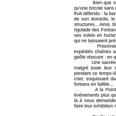
Bien que surpris p
qu'une bricole sans 
fruit défendu : la b
de son domicile, le
structures... Ainsi, 
rigolade des Forbans
ses volets en hurlan
qui ne laissaient p
Prisonniers comm
expédiés chaînes a
geôle obscure : en q
Une sacrée pagaill
malgré toute leur s
pendant ce temps-là
crier, esquissant d
forbans en faillite...
A la Pointe, nous
événements plus que
là à nous demander
faire leur exhibition