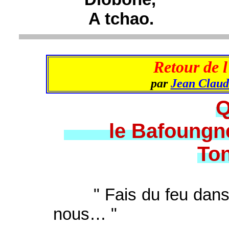
A tchao.
Retour de 
par
Jean Claud
Q
le Bafoungne - l
To
" Fais du feu dans l
nous… "