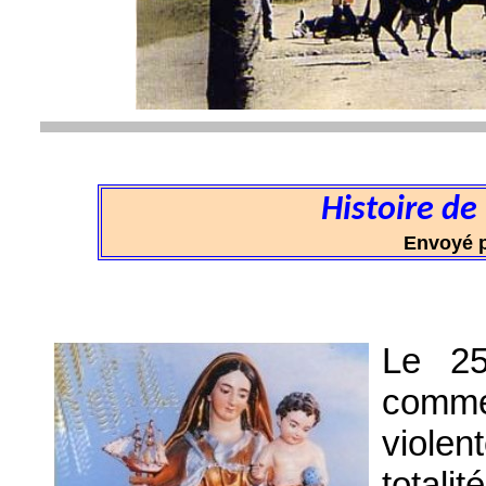
Histoire de
Envoyé p
Le 25
comme
violen
totali