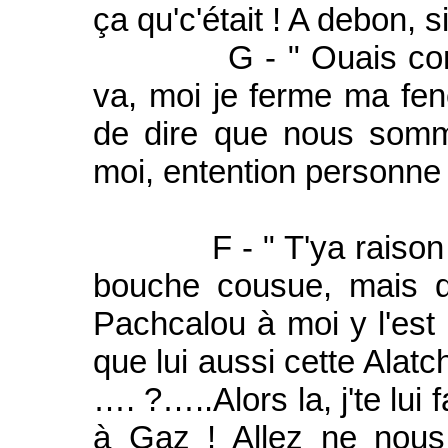
ça qu'c'était ! A debon, 
G - " Ouais comme t
va, moi je ferme ma fen
de dire que nous somm
moi, entention personne y
F - " T'ya raison Geo
bouche cousue, mais q
Pachcalou à moi y l'est 
que lui aussi cette Ala
…. ?…..Alors la, j'te lui
à Gaz ! Allez ne nous