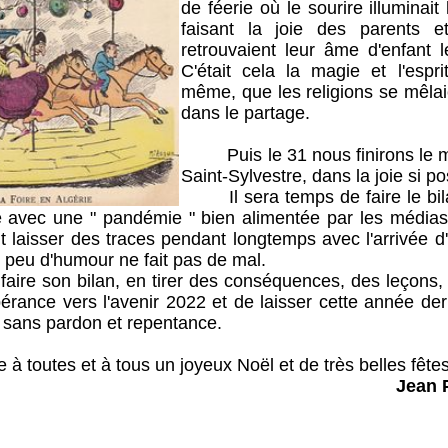
de féerie où le sourire illuminai
faisant la joie des parents e
retrouvaient leur âme d'enfant l
C'était cela la magie et l'espri
même, que les religions se mêlai
dans le partage.
Puis le 31 nous finirons le mo
Saint-Sylvestre, dans la joie si po
Il sera temps de faire le bil
e avec une " pandémie " bien alimentée par les médias,
 laisser des traces pendant longtemps avec l'arrivée d
 peu d'humour ne fait pas de mal.
 son bilan, en tirer des conséquences, des leçons, d
érance vers l'avenir 2022 et de laisser cette année de
s sans pardon et repentance.
outes et à tous un joyeux Noël et de très belles fêtes 
Jean