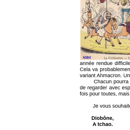
année rendue difficil
Cela va probablement
variant Ahmacron. Un
Chacun pourra faire
de regarder avec esp
fois pour toutes, mai
Je vous souhaite à t
Diobône,
A tchao.