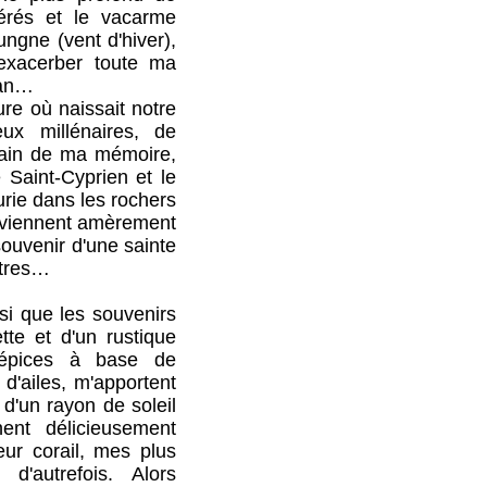
érés et le vacarme
ungne (vent d'hiver),
exacerber toute ma
tan…
e où naissait notre
eux millénaires, de
ntain de ma mémoire,
e Saint-Cyprien et le
rie dans les rochers
s, viennent amèrement
souvenir d'une sainte
utres…
 que les souvenirs
tte et d'un rustique
'épices à base de
 d'ailes, m'apportent
d'un rayon de soleil
ent délicieusement
ur corail, mes plus
d'autrefois. Alors