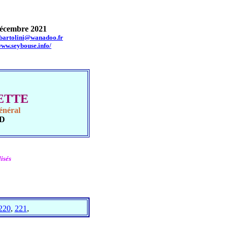
cembre 2021
.bartolini@wanadoo.fr
www.seybouse.info/
UETTE
énéral
UD
isés
220
,
221
,