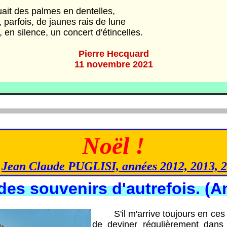
t des palmes en dentelles,
arfois, de jaunes rais de lune
silence, un concert d'étincelles.
Pierre Hecquard
11 novembre 2021
Noël !
r
Jean Claude PUGLISI, années 2012, 2013, 
des souvenirs d'autrefois. (A
S'il m'arrive toujours en ces t
de deviner régulièrement dans