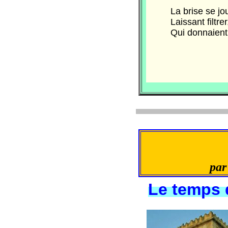
La brise se jouai
Laissant filtrer, p
Qui donnaient, en 
pa
Le temps 