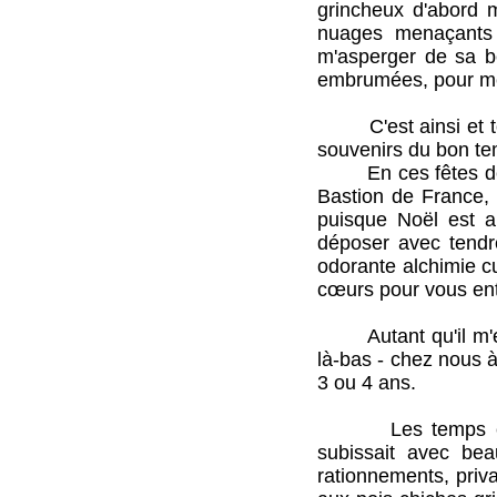
grincheux d'abord m
nuages menaçants 
m'asperger de sa b
embrumées, pour me 
C'est ainsi et tou
souvenirs du bon tem
En ces fêtes de la 
Bastion de France, 
puisque Noël est a
déposer avec tendre
odorante alchimie cu
cœurs pour vous ent
Autant qu'il m'en 
là-bas - chez nous à
3 ou 4 ans.
Les temps étaient 
subissait avec be
rationnements, priv