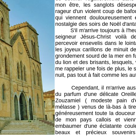
mon être, les sanglots désesp
rageur d'un violent coup de bafo
qui viennent douloureusement 
nostalgie des soirs de Noël d'an
S'il m'arrive toujours à l'heur
seigneur Jésus-Christ voilà d
percevoir ensevelis dans le loi
les joyeux carillons de minuit d
grondement sourd de la mer en fu
du lion et des brisants, lesquel
me rappeler une fois de plus, le 
nuit, pas tout à fait comme les a
Cependant, il m'arrive aussi
du parfum d'une délicate Oreille
Zouzamiel ( modeste pain d
mélasse ) venus de là-bas à tire
généreusement toute la douceur 
de mon pays callois et vienn
embaumer d'une éclatante coule
beaux et précieux souvenirs 