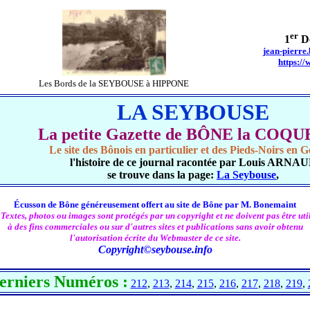
er
1
Dé
jean-pierre
https://
Les Bords de la SEYBOUSE à HIPPONE
LA SEYBOUSE
La petite Gazette de BÔNE la COQ
Le site des Bônois en particulier et des Pieds-Noirs en G
l'histoire de ce journal racontée par Louis ARNA
se trouve dans la page:
La Seybouse
,
Écusson de Bône généreusement offert au site de Bône par M. Bonemaint
 Textes, photos ou images sont protégés par un copyright et ne doivent pas être util
à des fins commerciales ou sur d'autres sites et publications sans avoir obtenu
l'autorisation écrite du Webmaster de ce site.
Copyright©seybouse.info
erniers Numéros :
212
,
213
,
214
,
215
,
216
,
217
,
218
,
219
,