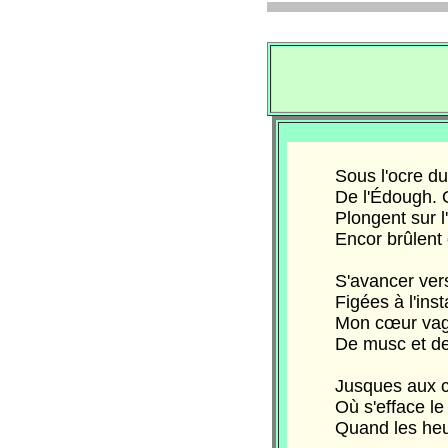
Sous l'ocre du co
De l'Édough. On v
Plongent sur l'ho
Encor brûlent du f
S'avancer vers l'
Figées à l'instan
Mon cœur vagabon
De musc et de ja
Jusques aux cieux
Où s'efface le te
Quand les heures 