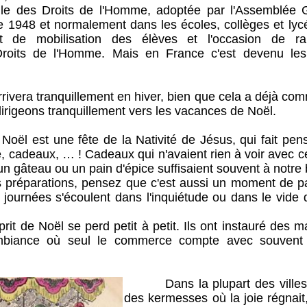
elle des Droits de l'Homme, adoptée par l'Assemblée 
 1948 et normalement dans les écoles, collèges et lycé
et de mobilisation des élèves et l'occasion de ra
oits de l'Homme. Mais en France c'est devenu les 
era tranquillement en hiver, bien que cela a déjà co
irigeons tranquillement vers les vacances de Noël.
st une fête de la Nativité de Jésus, qui fait pense
e, cadeaux, … ! Cadeaux qui n'avaient rien à voir avec c
un gâteau ou un pain d'épice suffisaient souvent à notre
parations, pensez que c'est aussi un moment de part
s journées s'écoulent dans l'inquiétude ou dans le vide d
de Noël se perd petit à petit. Ils ont instauré des m
'ambiance où seul le commerce compte avec souvent 
Dans la plupart des villes, en
des kermesses où la joie régnait