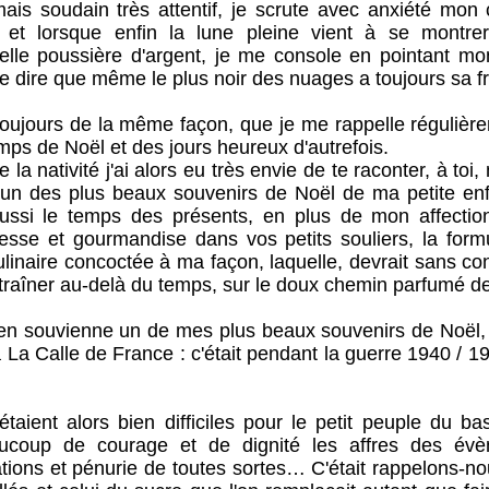
ais soudain très attentif, je scrute avec anxiété mon 
et lorsque enfin la lune pleine vient à se montrer
elle poussière d'argent, je me console en pointant mo
dire que même le plus noir des nuages a toujours sa fr
jours de la même façon, que je me rappelle régulière
ps de Noël et des jours heureux d'autrefois.
nativité j'ai alors eu très envie de te raconter, à toi,
un des plus beaux souvenirs de Noël de ma petite enf
ussi le temps des présents, en plus de mon affectio
sse et gourmandise dans vos petits souliers, la form
linaire concoctée à ma façon, laquelle, devrait sans con
raîner au-delà du temps, sur le doux chemin parfumé de
souvienne un de mes plus beaux souvenirs de Noël, je 
 La Calle de France : c'était pendant la guerre 1940 / 19
alors bien difficiles pour le petit peuple du bas
aucoup de courage et de dignité les affres des évè
ations et pénurie de toutes sortes… C'était rappelons-no