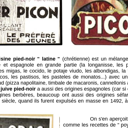
sine pied-noir " latine "
(chrétienne) est un mélange
e et espagnole en grande partie (la longanisse, les p
s migas, le cocido, le potaje viudo, les albondigas, la fr
licos, les pastisos, les pasteles de monatos...) avec u
ud (pizza napolitaine, timbale de macaronis, cannellonis 
 juive pied-noir
a aussi des origines espagnoles (car si c
gines berbères, beaucoup ont aussi des origines séfa
iècle, quand ils furent expulsés en masse en 1492, à 
On s'en aperçoit dans
comme les recettes de " poy