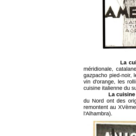
La cui
méridionale, catalan
gazpacho pied-noir, le
vin d'orange, les rol
cuisine italienne du s
La cuisine
du Nord ont des ori
remontent au XVème s
l'Alhambra).