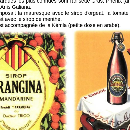
s plus connues sont l'anisette Gras, Phénix (anise
 Anis Galiana.
mauresque avec le sirop d'orgeat, la tomate av
et avec le sirop de menthe.
ompagnée de la Kémia (petite dose en arabe).