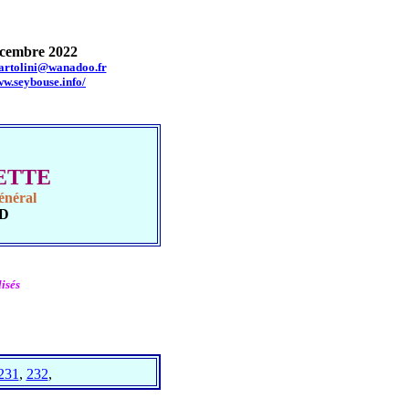
cembre 2022
bartolini@wanadoo.fr
ww.seybouse.info/
UETTE
énéral
UD
isés
231
,
232
,