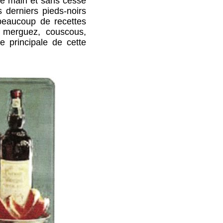
e main et sans cesse
 derniers pieds-noirs
 beaucoup de recettes
, merguez, couscous,
e principale de cette