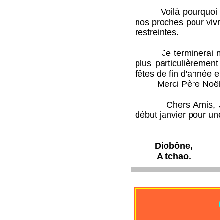
Voilà pourquoi déce
nos proches pour viv
restreintes.
Je terminerai ma re
plus particulièremen
fêtes de fin d'année e
Merci Père Noël
Chers Amis, Joyeux 
début janvier pour u
Diobône,
A tchao.