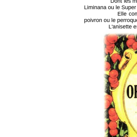
Dont les marques le
Liminana ou le Super
Elle composait la 
poivron ou le perroqu
L'anisette est acc