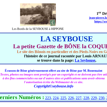
er
1
Dé
jean-pierre.
https://w
Les Bords de la SEYBOUSE à HIPPONE
LA SEYBOUSE
La petite Gazette de BÔNE la COQ
Le site des Bônois en particulier et des Pieds-Noirs en G
l'histoire de ce journal racontée par Louis ARNA
se trouve dans la page:
La Seybouse
,
Écusson de Bône généreusement offert au site de Bône par M. Bonemaint
 Textes, photos ou images sont protégés par un copyright et ne doivent pas être util
à des fins commerciales ou sur d'autres sites et publications sans avoir obtenu
l'autorisation écrite du Webmaster de ce site.
Copyright©seybouse.info
erniers Numéros :
223
,
224
,
225
,
226
,
227
,
228
,
229
,
230
,