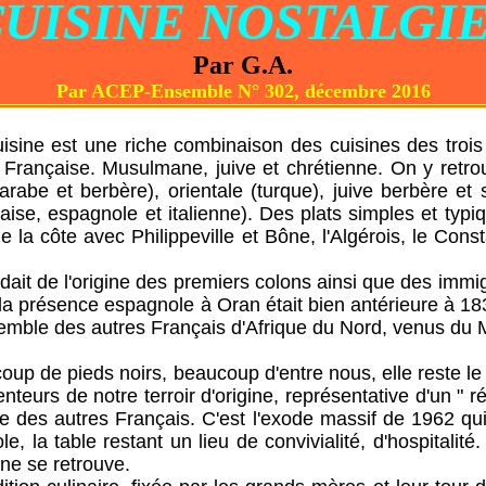
CUISINE NOSTALGI
Par G.A.
Par ACEP-Ensemble N° 302, décembre 2016
 une riche combinaison des cuisines des trois 
e Française. Musulmane, juive et chrétienne. On y retro
arabe et berbère), orientale (turque), juive berbère et
taise, espagnole et italienne). Des plats simples et typi
e la côte avec Philippeville et Bône, l'Algérois, le Const
l'origine des premiers colons ainsi que des immigr
 la présence espagnole à Oran était bien antérieure à 1
semble des autres Français d'Afrique du Nord, venus du M
eds noirs, beaucoup d'entre nous, elle reste le seu
senteurs de notre terroir d'origine, représentative d'un " 
le des autres Français. C'est l'exode massif de 1962 qui
le, la table restant un lieu de convivialité, d'hospitalité.
ne se retrouve.