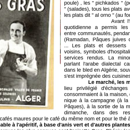
poule) , les " pichkados " (p
" (salades), tous les plats av
les plats dit " al orno " (au f
Avant l'indépen
quotidienne a permis les
entre communautés, pendant 
(Ramadan, Pâques juives o
... Les plats et desserts 
voisins, symboles d'hospital
services rendus. La mino
parlant l'arabe dialectal 
dans le bled en Algérie, so
s'est imprégnée des cuisines
Le marché, les m
lieu privilégié d'échang
consommaient à la maison, d
nique à la campagne (à la 
Pâques), à la sortie de la 
dimanche, dans des res
 cafés maures pour le café du même nom et pour le thé 
ble à l'apéritif, à base d'anis vert et d'autres plantes,