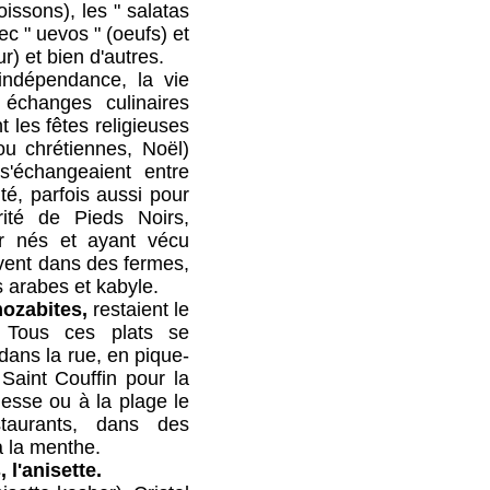
oissons), les " salatas
ec " uevos " (oeufs) et
our) et bien d'autres.
dance, la vie
 échanges culinaires
les fêtes religieuses
u chrétiennes, Noël)
s'échangeaient entre
ité, parfois aussi pour
rité de Pieds Noirs,
car nés et ayant vécu
uvent dans des fermes,
 arabes et kabyle.
ozabites,
restaient le
es Tous ces plats se
ans la rue, en pique-
Saint Couffin pour la
messe ou à la plage le
taurants, dans des
à la menthe.
 l'anisette.