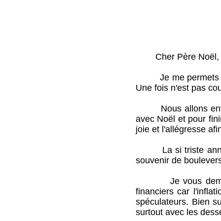
Cher Père Noël,
Je me permets de vo
Une fois n'est pas co
Nous allons entrer d
avec Noël et pour fini
joie et l'allégresse a
La si triste année 
souvenir de boulever
Je vous demande C
financiers car l'infl
spéculateurs. Bien su
surtout avec les desse