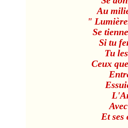
Se don
Au milie
" Lumières
Se tienne
Si tu f
Tu le
Ceux que 
Entre
Essui
L'Am
Avec
Et ses 