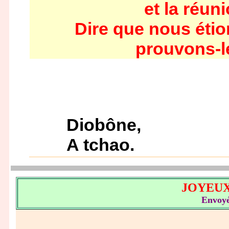
et la réun
Dire que nous étion
prouvons-l
Diobône,
A tchao.
JOYEUX
Envoy