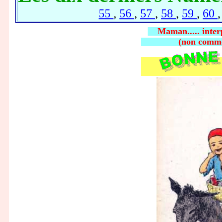
55
,
56
,
57
,
58
,
59
,
60
Maman..... interp
(non commer