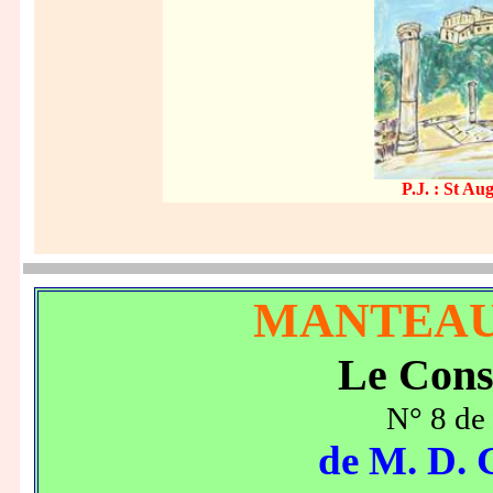
P.J. : St Au
MANTEAU
Le Cons
N° 8 de
de M. D