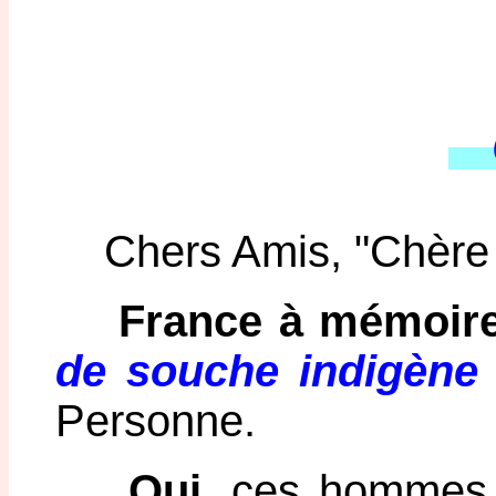
O
Chers Amis, "Chère 
France à mémoire
de souche indigène
Personne.
Oui
, ces hommes a