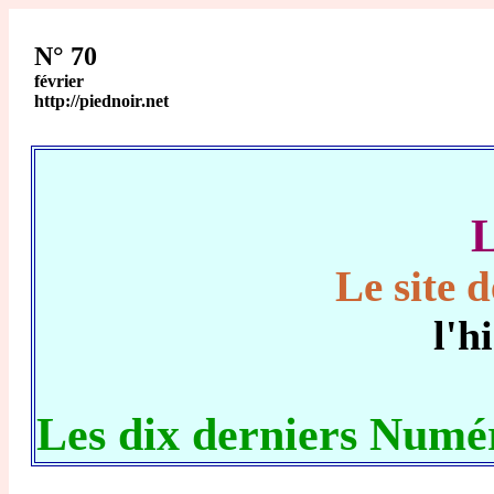
N° 70
février
http://piednoir.net
L
Le site 
l'h
Les dix derniers Numér