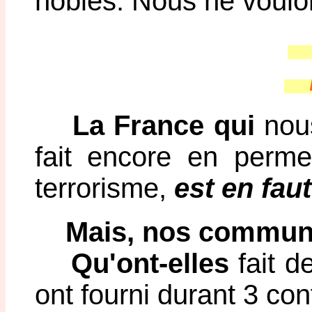
nobles. Nous ne voulo
F
n
La France qui
nous
fait encore en permet
terrorisme,
est en faut
Mais, nos communau
Qu'ont-elles
fait d
ont fourni durant 3 conf