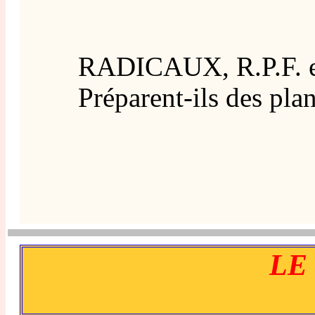
RADICAUX, R.P.F. et M.R
Préparent-ils des plans 
LE P