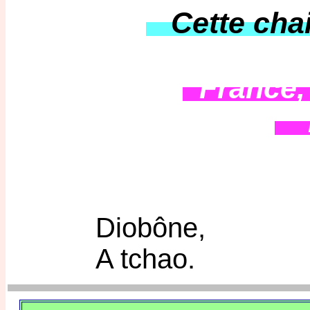
Cette chair
France, 
Pi
Diobône,
A tchao.