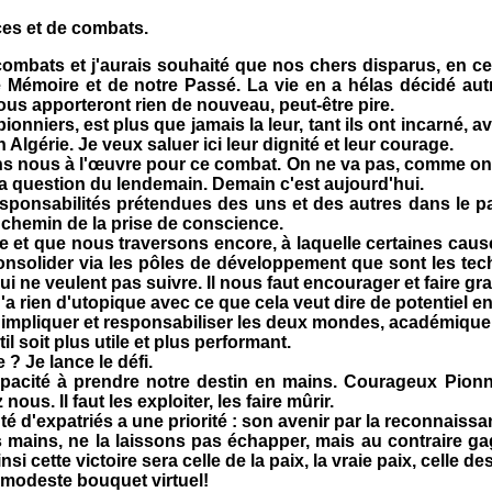
es et de combats.
mbats et j'aurais souhaité que nos chers disparus, en cett
tre Mémoire et de notre Passé. La vie en a hélas décidé au
s apporteront rien de nouveau, peut-être pire.
nniers, est plus que jamais la leur, tant ils ont incarné, a
Algérie. Je veux saluer ici leur dignité et leur courage.
 nous à l'œuvre pour ce combat. On ne va pas, comme on a 
a question du lendemain. Demain c'est aujourd'hui.
ponsabilités prétendues des uns et des autres dans le p
chemin de la prise de conscience.
 que nous traversons encore, à laquelle certaines causes
 consolider via les pôles de développement que sont les te
ui ne veulent pas suivre. Il nous faut encourager et faire gra
 rien d'utopique avec ce que cela veut dire de potentiel en 
ut impliquer et responsabiliser les deux mondes, académiqu
l soit plus utile et plus performant.
? Je lance le défi.
é à prendre notre destin en mains. Courageux Pionnier
us. Il faut les exploiter, les faire mûrir.
d'expatriés a une priorité : son avenir par la reconnaissa
mains, ne la laissons pas échapper, mais au contraire g
i cette victoire sera celle de la paix, la vraie paix, celle d
odeste bouquet virtuel!