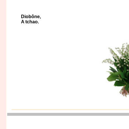
Diobône,
A tchao.