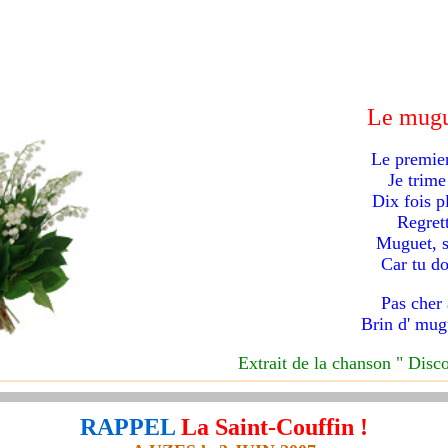
Le mugu
Le premier
Je trime
Dix fois p
Regrett
Muguet, s
Car tu d
Pas cher 
Brin d' mugu
Extrait de la chanson " Disc
RAPPEL
La Saint-Couffin !