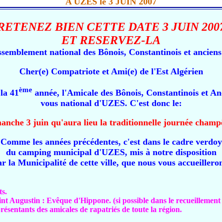
A UZES le 3 JUIN 2007
RETENEZ BIEN CETTE DATE 3 JUIN 200
ET RESERVEZ-LA
emblement national des Bônois, Constantinois et anciens
Cher(e) Compatriote et Ami(e) de l'Est Algérien
ème
la 41
année, l'Amicale des Bônois, Constantinois et An
vous national d'UZES. C'est donc le:
anche 3 juin qu'aura lieu la traditionnelle journée champ
mme les années précédentes, c'est dans le cadre verdoy
du camping municipal d'UZES, mis à notre disposition
r la Municipalité de cette ville, que nous vous accueillero
ts.
nt Augustin : Evêque d'Hippone. (si possible dans le recueillement e
résentants des amicales de rapatriés de toute la région.