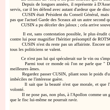
Depuis de longues années, il représente à D'Assemblée
servis, car il les défend avec autant d'ardeur que de dis
CUSIN était Président du Conseil Général, mais il f
pas que l'actuel Garde des Sceaux ait un autre second 
CUSIN a pu déceler des jaloux ; cela arrive souvent à 
Il est, sans contestation possible, le plus érudit des 
contre lui pour magnifier l'héritier présomptif de RO
CUSIN n'est du reste pas un affairiste. Encore un élu 
tous les politiciens se valent.
Ce n'est pas lui qui spéculerait sur le vin ou s'im
Parmi tout ce monde où l'on ne parle que " D'ARGE
meilleures âmes.
Regardez passer CUSIN, pliant sous le poids d'un pard
imbéciles ne l'intéresse guère.
Il sait que la beauté n'est que morale, et que l
volonté.
II ne pose pas, non plus, à l'Apollon comme un grand 
que le fisc lui-même ne pourrait ravir.