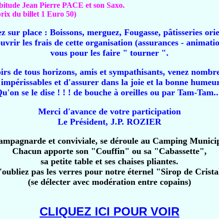
bitude Jean Pierre PACE et son Saxo.
rix du billet 1 Euro 50)
z sur place : Boissons, merguez, Fougasse, pâtisseries orien
uvrir les frais de cette organisation (assurances - animat
vous pour les faire " tourner ".
irs de tous horizons, amis et sympathisants, venez nombre
impérissables et d'assurer dans la joie et la bonne humeur
u'on se le dise ! ! ! de bouche à oreilles ou par Tam-Tam..
Merci d'avance de votre participation
Le Président, J.P. ROZIER
Campagnarde et conviviale, se déroule au Camping Munici
Chacun apporte son "Couffin" ou sa "Cabassette",
sa petite table et ses chaises pliantes.
'oubliez pas les verres pour notre éternel "Sirop de Crista
(se délecter avec modération entre copains)
CLIQUEZ ICI POUR VOIR