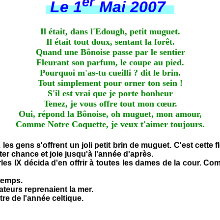
er
Le 1
Mai 2007
Il était, dans l'Edough, petit muguet.
Il était tout doux, sentant la forêt.
Quand une Bônoise passe par le sentier
Fleurant son parfum, le coupe au pied.
Pourquoi m'as-tu cueilli ? dit le brin.
Tout simplement pour orner ton sein !
S'il est vrai que je porte bonheur
Tenez, je vous offre tout mon cœur.
Oui, répond la Bônoise, oh muguet, mon amour,
Comme Notre Coquette, je veux t'aimer toujours.
l, les gens s'offrent un joli petit brin de muguet. C'est cet
ter chance et joie jusqu'à l'année d'après.
 IX décida d'en offrir à toutes les dames de la cour. Comme 
temps.
ateurs reprenaient la mer.
e de l'année celtique.