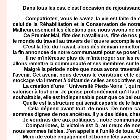
Dans tous les cas, c'est l'occasion de réjouissanc
Compatriotes, vous le savez, la vie est faite de co
celui de la Réhabilitation et la Conservation de no
Malheureusement les élections que nous vivons ne nou
Ce Premier Mai, fête des travailleurs, fête de nos pio
le monde du travail au travers de l'œuvre accomplie en 
C'est la fête du Travail, alors dés demain remettons
la fin annoncée de notre communauté pour se poser l
Il ne m'intéresse plus de m'interroger sur les res
allons remettre la communauté et ses membres sur le 
Malgré la période noire que nous avons traversée et
l'avenir. Cet avenir, nous devons le construire et le
stockage via Internet à défaut de celles associatives q
La création d'une " Université Pieds-Noirs ", qui n'a
valoriser à tout prix. Je pense profondément qu'il fa
souhaitable, elle est indispensable pour que ce bel outi
Quelle est la structure qui serait capable de le faire 
Cela dépend avant tout, de nous. De notre capacit
sommes dignes de nos ancêtres. Il y a des idées, chez no
Je voudrais dire aux politiques : notre communauté 
Compatriotes, la victoire est là, au creux de nos 
nous sommes faibles, J'en appelle à l'unité de tous. Ains
Merci de votre engagement et bonne fête avec ce m