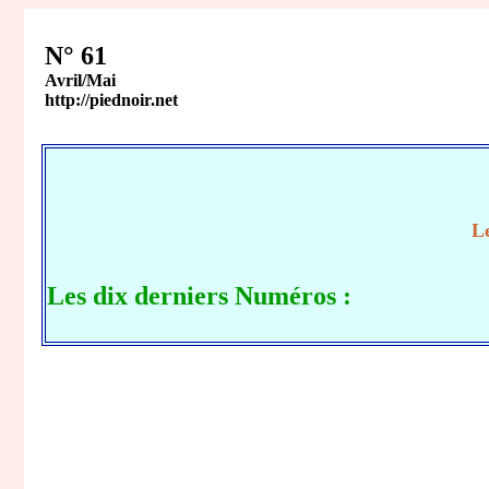
N° 61
Avril/Mai
http://piednoir.net
Le
Les dix derniers Numéros :