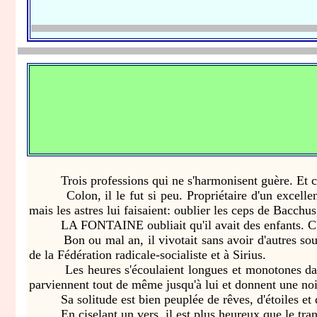
Trois professions qui ne s'harmonisent guère. Et cepend
Colon, il le fut si peu. Propriétaire d'un excellent vi
mais les astres lui faisaient: oublier les ceps de Bacchus,
LA FONTAINE oubliait qu'il avait des enfants. CUSI
Bon ou mal an, il vivotait sans avoir d'autres soucis 
de la Fédération radicale-socialiste et à Sirius.
Les heures s'écoulaient longues et monotones dans l
parviennent tout de même jusqu'à lui et donnent une noie
Sa solitude est bien peuplée de rêves, d'étoiles et d
En ciselant un vers, il est plus heureux que le transl