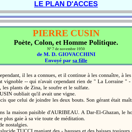
LE PLAN D'ACCES
PIERRE CUSIN
Poète, Colon, et Homme Politique.
N° 7 de novembre 1950
de M. D. GIOVACCHINI
Envoyé par
sa fille
ant, il les a connues, et il continue à les connaître, à les
gnoble -- qui n'avait cependant rien de " La Lorraine " - il 
 les plants de Zina, le soufre et le sulfate.
N oubliait qu'il avait une vigne.
que celui de joindre les deux bouts. Son gérant était maître 
a maison paisible d'AURIBEAU. A Dar-El-Ghazan, le home r
 plus gaie à sa vie toute de méditation.
e nostalgies.
ucide TUCCI maniant des - hausses et des baisses toujours s