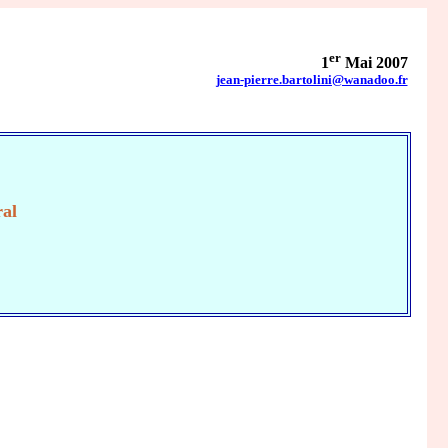
er
1
Mai 2007
jean-pierre.bartolini@wanadoo.fr
E
ral