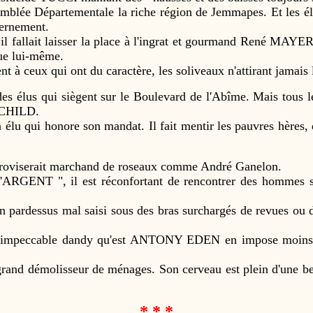
 Départementale la riche région de Jemmapes. Et les électeur
cernement.
allait laisser la place à l'ingrat et gourmand René MAYER.
que lui-même.
ceux qui ont du caractère, les soliveaux n'attirant jamais l'
élus qui siègent sur le Boulevard de l'Abîme. Mais tous les 
TSCHILD.
qui honore son mandat. Il fait mentir les pauvres hères, qui,
proviserait marchand de roseaux comme André Ganelon.
NT ", il est réconfortant de rencontrer des hommes si d
essus mal saisi sous des bras surchargés de revues ou de jo
'impeccable dandy qu'est ANTONY EDEN en impose moins q
démolisseur de ménages. Son cerveau est plein d'une belle 
* * *