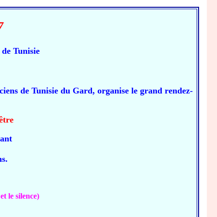
7
 de Tunisie
ciens de Tunisie du Gard, organise le grand rendez-
être
ant
ns.
t le silence)