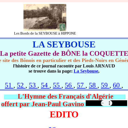
Les Bords de la SEYBOUSE à HIPPONE
LA SEYBOUSE
La petite Gazette de BÔNE la COQUETT
 site des Bônois en particulier et des Pieds-Noirs en Géné
l'histoire de ce journal racontée par Louis ARNAUD
se trouve dans la page:
La Seybouse
,
51
,
52
,
53
,
54
,
55
,
56
,
57
,
58
,
59
,
60
,
L'Hymne des Français d'Algérie
offert par Jean-Paul Gavino
EDITO