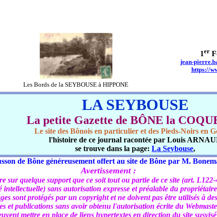
er
1
Fé
jean-pierre.
https://w
Les Bords de la SEYBOUSE à HIPPONE
LA SEYBOUSE
La petite Gazette de BÔNE la COQ
Le site des Bônois en particulier et des Pieds-Noirs en G
l'histoire de ce journal racontée par Louis ARNA
se trouve dans la page:
La Seybouse
,
sson de Bône généreusement offert au site de Bône par M. Bonem
Avertissement :
uire sur quelque support que ce soit tout ou partie de ce site (art. L122
é intellectuelle) sans autorisation expresse et préalable du propriétaire 
es sont protégés par un copyright et ne doivent pas être utilisés à d
tes et publications sans avoir obtenu l'autorisation écrite du Webmaster
euvent mettre en place de liens hypertextes en direction du site susvis