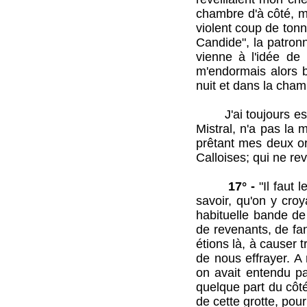
chambre d'à côté, m
violent coup de tonn
Candide", la patron
vienne à l'idée de l
m'endormais alors 
nuit et dans la cham
J'ai toujours espér
Mistral, n'a pas la
prêtant mes deux or
Calloises; qui ne re
17° -
"Il faut l
savoir, qu'on y cro
habituelle bande de 
de revenants, de fan
étions là, à causer 
de nous effrayer. A 
on avait entendu par
quelque part du côté
de cette grotte, pour