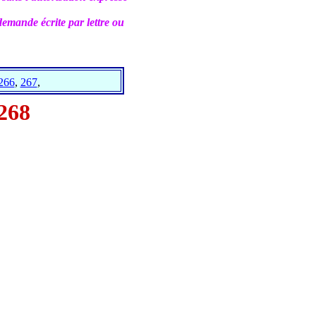
emande écrite par lettre ou
266
,
267
,
268