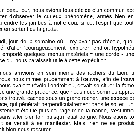
beau jour, nous avions tous décidé d'un commun acc
nter d'observer le curieux phénomène, armés bien e
prendre les jambes à notre cou, si cet l'esprit que tou
r en sortant de la grotte.
jour de la semaine où il n'y avait pas d'école, qu
té, d'aller "courageusement" explorer l'endroit hypothét
ns emporté quelques menus matériels = une corde - un
t ce qui nous paraissait utile à cette expédition.
rrivions en sein même des rochers du Lion, un
 nous nous mimes prudemment à l'œuvre, afin de trouve
nous avaient révélé l'endroit où, devait se situer la fame
avec une grande prudence, que nous nous sommes approc
ions trouvé, cachée sous un grand rocher, une espèce de
ce, qui pénétrait perpendiculairement dans le sol et l'u
stement était le plus courageux de la bande, s'est intro
sans aller bien loin puisqu'il était borgne. Nous étions 
prit se venait à se manifester. Mais, rien ne se produis
ait bien nous rassurer.