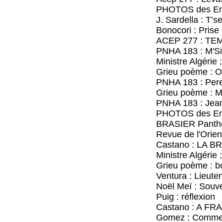
PHOTOS des Envel
J. Sardella : T’sep
Bonocori : Prise d
ACEP 277 : TEMO
PNHA 183 : M'Si
Ministre Algérie 
Grieu poème : OD
PNHA 183 : Perez
Grieu poème : M
PNHA 183 : Jean-J
PHOTOS des Envel
BRASIER Panthéon
Revue de l'Orient
Castano : LA BR
Ministre Algérie 
Grieu poème : bo
Ventura : Lieutena
Noël Meï : Souve
Puig : réflexion
Castano : A FR
Gomez : Comment la