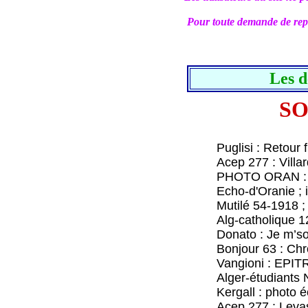
Pour toute demande de repr
Les d
SO
Puglisi : Retour fu
Acep 277 : Villar
PHOTO ORAN : M.
Echo-d'Oranie ; i
Mutilé 54-1918 ; L
Alg-catholique 12-1
Donato : Je m’souvi
Bonjour 63 : Chro
Vangioni : EPITR
Alger-étudiants N
Kergall : photo éc
Acep 277 : Levas