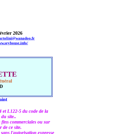
vrier 2026
bartolini@wanadoo.fr
ww.seybouse.info/
UETTE
énéral
UD
aint
-4 et L122-5 du code de la
du site..
es fins commerciales ou sur
 de ce site.
é sans l'autorisation expresse