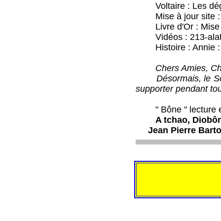
Voltaire : Les dégr
Mise à jour site : 
Livre d'Or : Mise 
Vidéos : 213-alat-8
Histoire : Annie : 
Chers Amies, Ch
Désormais, le Somma
supporter pendant to
" Bône " lecture et
A tchao, Di
Jean Pierre Ba