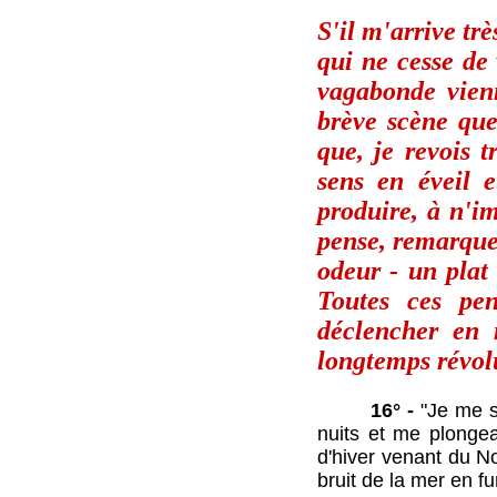
S'il m'arrive tr
qui ne cesse de 
vagabonde vienn
brève scène que 
que, je revois 
sens en éveil e
produire, à n'i
pense, remarque
odeur - un plat
Toutes ces pen
déclencher en 
longtemps révol
16° -
"Je me so
nuits et me plongea
d'hiver venant du No
bruit de la mer en f