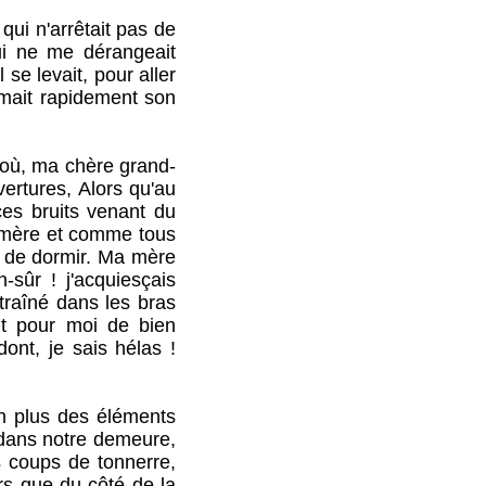
i n'arrêtait pas de
qui ne me dérangeait
se levait, pour aller
amait rapidement son
 où, ma chère grand-
vertures, Alors qu'au
 ces bruits venant du
-mère et comme tous
et de dormir. Ma mère
-sûr ! j'acquiesçais
traîné dans les bras
ent pour moi de bien
dont, je sais hélas !
n plus des éléments
t dans notre demeure,
s coups de tonnerre,
ors que du côté de la