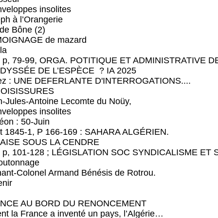
oppes insolites
h à l’Orangerie
e Bône (2)
IGNAGE de mazard
la
; p, 79-99, ORGA. POTITIQUE ET ADMINISTRATIVE D
YSSÉE DE L’ESPÈCE ? IA 2025
 : UNE DEFERLANTE D'INTERROGATIONS....
OISISSURES
ules-Antoine Lecomte du Noüy,
oppes insolites
 : 50-Juin
 1845-1, P 166-169 : SAHARA ALGÉRIEN.
AISE SOUS LA CENDRE
; p, 101-128 ; LÉGISLATION SOC SYNDICALISME ET
utonnage
nt-Colonel Armand Bénésis de Rotrou.
nir
ANCE AU BORD DU RENONCEMENT
 France a inventé un pays, l’Algérie…