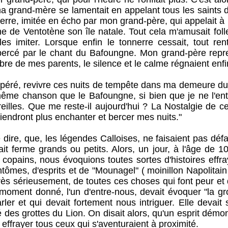
a grand-mère se lamentait en appelant tous les saints 
erre, imitée en écho par mon grand-père, qui appelait à
ne de Ventotène son île natale. Tout cela m'amusait foll
es imiter. Lorsque enfin le tonnerre cessait, tout rent
bercé par le chant du Bafoungne. Mon grand-père repr
bre de mes parents, le silence et le calme régnaient enfi
é, revivre ces nuits de tempête dans ma demeure du V
 même chanson que le Bafoungne, si bien que je ne l'
eilles. Que me reste-il aujourd'hui ? La Nostalgie de c
viendront plus enchanter et bercer mes nuits."
e dire, que, les légendes Calloises, ne faisaient pas défau
yait ferme grands ou petits. Alors, un jour, à l'âge de 
copains, nous évoquions toutes sortes d'histoires effra
tômes, d'esprits et de "Mounagel" ( moinillon Napolitain 
très sérieusement, de toutes ces choses qui font peur et q
moment donné, l'un d'entre-nous, devait évoquer "la grot
ler et qui devait fortement nous intriguer. Elle devait s
 des grottes du Lion. On disait alors, qu'un esprit démon
 effrayer tous ceux qui s'aventuraient à proximité.