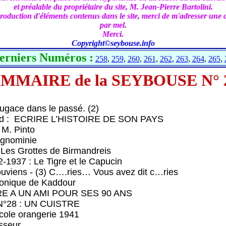
et préalable du propriétaire du site, M. Jean-Pierre Bartolini.
oduction d'éléments contenus dans le site, merci de m'adresser une d
par mel.
Merci.
Copyright©seybouse.info
erniers Numéros :
258
,
259
,
260
,
261
,
262
,
263
,
264
,
265
,
MMAIRE de la SEYBOUSE N° 
gace dans le passé. (2)
d : ECRIRE L’HISTOIRE DE SON PAYS
 Pinto
gnominie
es Grottes de Birmandreis
937 : Le Tigre et le Capucin
ens - (3) C….ries… Vous avez dit c…ries
nique de Kaddour
E A UN AMI POUR SES 90 ANS
°28 : UN CUISTRE
ole orangerie 1941
seur