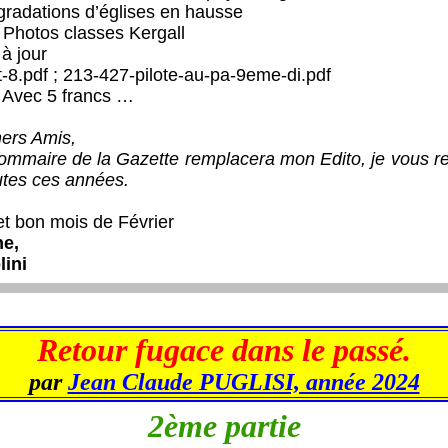
adations d’églises en hausse
Photos classes Kergall
à jour
.pdf ; 213-427-pilote-au-pa-9eme-di.pdf
Avec 5 francs …
ers Amis,
ire de la Gazette remplacera mon Edito, je vous reme
utes ces années.
 bon mois de Février
obône,
rtolini
Retour fugace dans le passé.
par
Jean Claude PUGLISI, année 2024
2ème partie