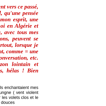
nt vers ce passé,
el, qu'une pensée
 mon esprit, une
moi en Algérie et
e, avec tous mes
ions, peuvent se
tout, lorsque je
ent, comme = une
nversation, etc.
zon lointain et
s, hélas ! Bien
'ils enchantaient mes
ungne ( vent violent
les volets clos et le
s douces