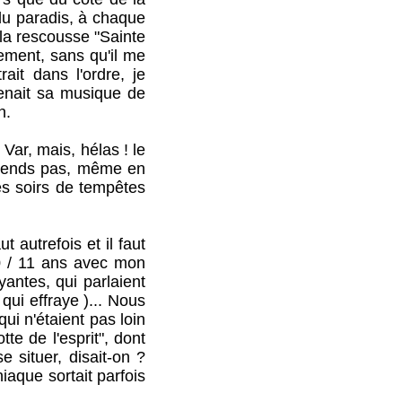
du paradis, à chaque
 la rescousse "Sainte
ement, sans qu'il me
rait dans l'ordre, je
enait sa musique de
n.
ar, mais, hélas ! le
entends pas, même en
es soirs de tempêtes
t autrefois et il faut
10 / 11 ans avec mon
yantes, qui parlaient
qui effraye )... Nous
ui n'étaient pas loin
te de l'esprit", dont
e situer, disait-on ?
iaque sortait parfois