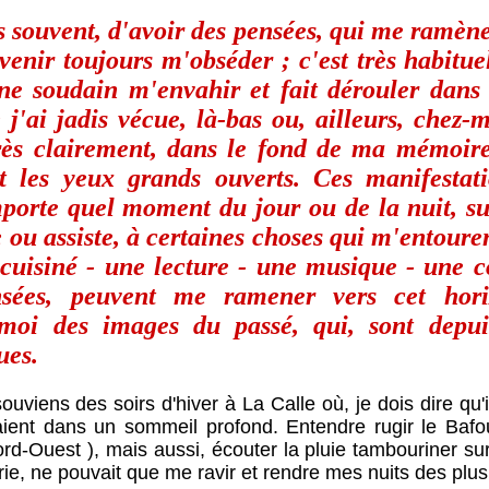
ès souvent, d'avoir des pensées, qui me ramène
venir toujours m'obséder ; c'est très habitu
e soudain m'envahir et fait dérouler dans
j'ai jadis vécue, là-bas ou, ailleurs, chez-
très clairement, dans le fond de ma mémoir
t les yeux grands ouverts. Ces manifestat
mporte quel moment du jour ou de la nuit, sur
 ou assiste, à certaines choses qui m'entour
 cuisiné - une lecture - une musique - une co
sées, peuvent me ramener vers cet hori
moi des images du passé, qui, sont depui
ues.
uviens des soirs d'hiver à La Calle où, je dois dire qu
ient dans un sommeil profond. Entendre rugir le Bafo
rd-Ouest ), mais aussi, écouter la pluie tambouriner sur 
urie, ne pouvait que me ravir et rendre mes nuits des plu