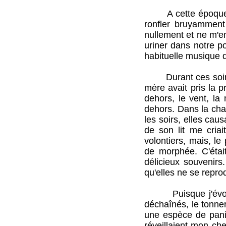
A cette époque, je
ronfler bruyamment 
nullement et ne m'em
uriner dans notre p
habituelle musique d
Durant ces soirs de
mère avait pris la p
dehors, le vent, la 
dehors. Dans la ch
les soirs, elles cau
de son lit me criai
volontiers, mais, l
de morphée. C'était
délicieux souvenirs.
qu'elles ne se reprod
Puisque j'évoque c
déchaînés, le tonner
une espèce de paniq
réveillaient mon che