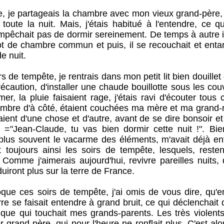
 partageais la chambre avec mon vieux grand-père, qu
toute la nuit. Mais, j'étais habitué à l'entendre, ce 
pêchait pas de dormir sereinement. De temps à autre il 
ot de chambre commun et puis, il se recouchait et ent
e nuit.
 tempête, je rentrais dans mon petit lit bien douillet
récaution, d'installer une chaude bouillotte sous les cou
mer, la pluie faisaient rage, j'étais ravi d'écouter tous
ambre d'à côté, étaient couchées ma mère et ma grand
saient d'une chose et d'autre, avant de se dire bonsoir 
t ="Jean-Claude, tu vas bien dormir cette nuit !". Bien
e plus souvent le vacarme des éléments, m'avait déjà en
 toujours ainsi les soirs de tempête, lesquels, rest
 Comme j'aimerais aujourd'hui, revivre pareilles nuits, 
uiront plus sur la terre de France.
es soirs de tempête, j'ai omis de vous dire, qu'e
re se faisait entendre à grand bruit, ce qui déclenchai
ue qui touchait mes grands-parents. Les très violent
r grand-père, qui pour l'heure ne ronflait plus. C'est al