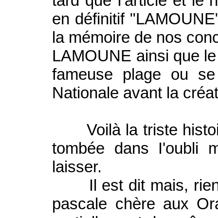
tard que I'article et l
en définitif "LAMOUNE"
la mémoire de nos conci
LAMOUNE ainsi que le 
fameuse plage ou se 
Nationale avant la créat
Voilà la triste histo
tombée dans I'oubli m
laisser.
Il est dit mais, rien 
pascale chère aux Ora