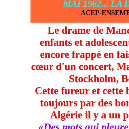
MAI 1962... L
ACEP-ENSEMBLE
Le drame de Manch
enfants et adolescen
encore frappé en fa
cœur d'un concert, Ma
Stockholm, Ber
Cette fureur et cette
toujours par des bo
Algérie il y a un 
«Des mots qui pleuren