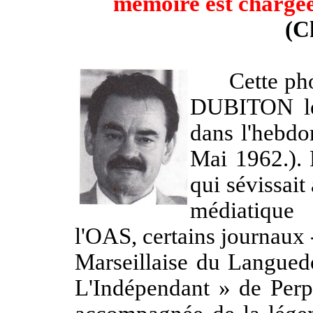
mémoire est chargée 
(C
Cette photo
DUBITON le
dans l'heb
Mai 1962.). 
qui sévissait
médiatique 
l'OAS, certains journaux -
Marseillaise du Langued
L'Indépendant » de Perpi