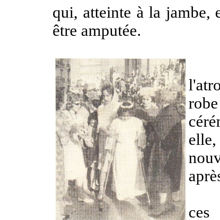
qui, atteinte à la jambe, 
être amputée.
Pou
l'atr
robe
céré
elle
nouv
aprè
Alo
ces