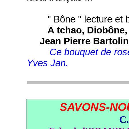
" Bône " lecture et b
A tchao, Diob
Jean Pierre Bart
Ce bouquet de rose
Yves Jan.
SAVONS-NO
C.