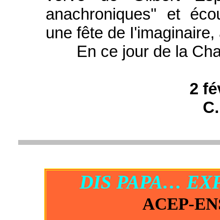
anachroniques" et éc
une fête de I'imaginaire, 
En ce jour de la Cha
2 fé
C.
DIS PAPA… EX
ACEP-EN