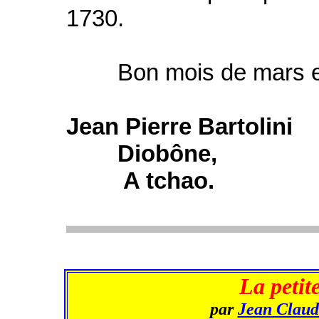
1730.
Bon mois de mars et "
Jean Pierre Bartol
Diobône,
A tchao.
La petit
par
Jean Claud