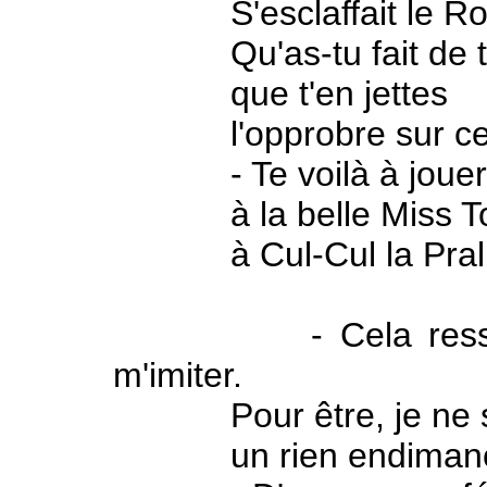
S'esclaffait le Roug
Qu'as-tu fait de ta r
que t'en jettes
l'opprobre sur ceux 
- Te voilà à jouer sa
à la belle Miss To
à Cul-Cul la Prali
- Cela ressemble
m'imiter.
Pour être, je ne sa
un rien endimanc