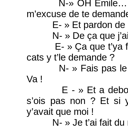
N-» OH Emile……. C’
m’excuse de te demander
E- » Et pardon de 
N- » De ça que j’ai f
E- » Ça que t’ya fait e
cats y t’le demande ?
N- » Fais pas le Tcho
Va !
E - » Et a debon que
s’ois pas non ? Et si 
y’avait que moi !
N- » Je t’ai fait du 