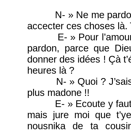
N- » Ne me pardonne
accecter ces choses là. T
E- » Pour l’amour de
pardon, parce que Dieu
donner des idées ! Çà t’
heures là ?
N- » Quoi ? J’sais pas
plus madone !!
E- » Ecoute y faut qu
mais jure moi que t’y
nousnika de ta cousin