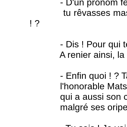
- D'un pronom fémini
tu rêvasses masculin
! ?
- Dis ! Pour qui te 
A renier ainsi, la pe
- Enfin quoi ! ? Ta 
l'honorable Matsame
qui a aussi son c
malgré ses oripea