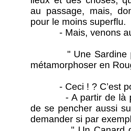
lieux et des choses, qu
au passage, mais, don
pour le moins superflu.
- Mais, venons aux 
" Une Sardine peut-t
métamorphoser en Roug
- Ceci ! ? C’est pour
- A partir de là peu
de se pencher aussi sur
demander si par exempl
" Un Canard de bas