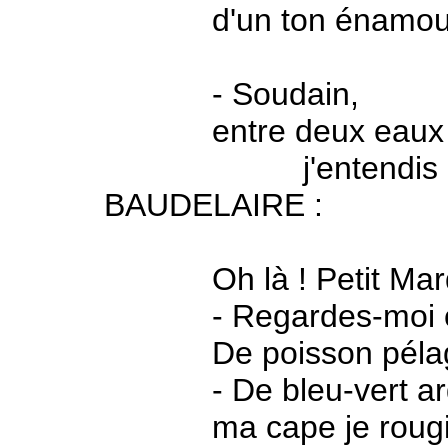
d'un ton énamour
- Soudain,
entre deux eaux d'u
j'entendis quelq
BAUDELAIRE :
Oh là ! Petit Marq
- Regardes-moi ch
De poisson pélagiqu
- De bleu-vert ar
ma cape je rougis e