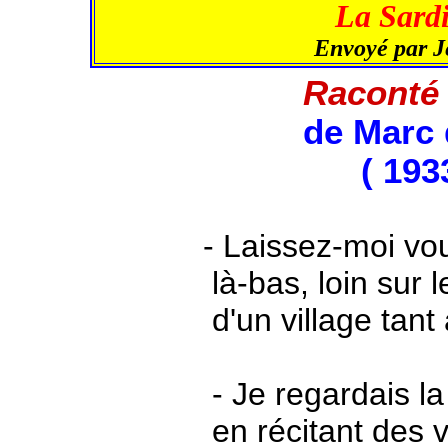
La Sardi
Envoyé par 
Raconté
de Marc
( 193
- Laissez-moi vous co
là-bas, loin sur les
d'un village tant a
- Je regardais la me
en récitant des v