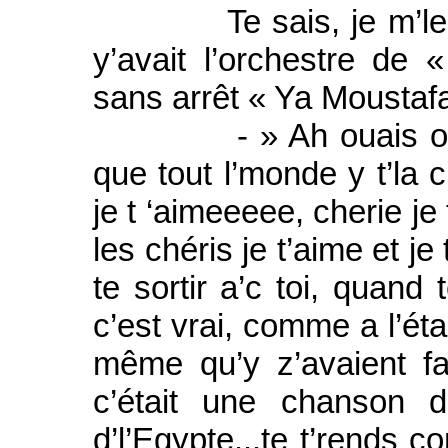
Te sais, je m’le ‘ois
y’avait l’orchestre de «
sans arrêt « Ya Moustafa
- » Ah ouais ouais, 
que tout l’monde y t’la 
je t ‘aimeeeee, cherie j
les chéris je t’aime et je
te sortir a’c toi, quand 
c’est vrai, comme a l’éta
même qu’y z’avaient fa
c’était une chanson d
d’l’Egypte...te t’rends c