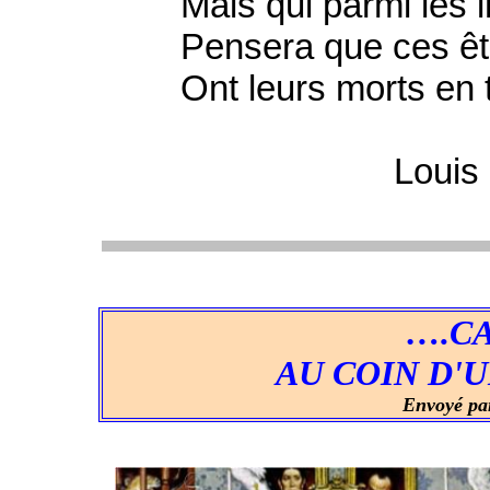
Mais qui parmi les i
Pensera que ces êtr
Ont leurs morts en ter
Loui
….CA
AU COIN D'U
Envoyé pa