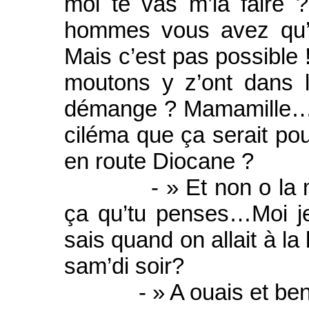
moi te vas m’la faire 
hommes vous avez qu’ça
Mais c’est pas possible !
moutons y z’ont dans 
démange ? Mamamille….D
ciléma que ça serait pou
en route Diocane ?
- » Et non o la misè
ça qu’tu penses…Moi je
sais quand on allait à l
sam’di soir?
- » A ouais et ben