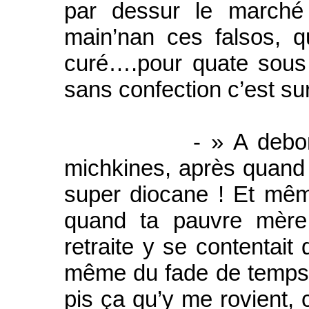
par dessur le marché
main’nan ces falsos, q
curé….pour quate sous 
sans confection c’est sur
- » A debon, c’es
michkines, après quand y
super diocane ! Et mêm
quand ta pauvre mère a
retraite y se contentait 
même du fade de temps e
pis ça qu’y me rovient, c’e