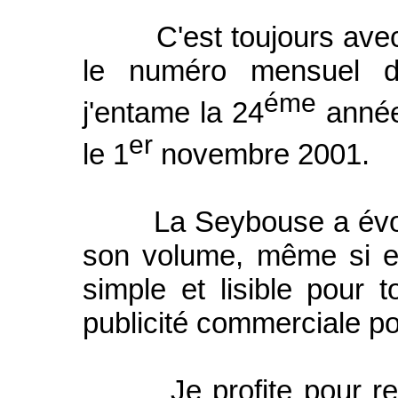
C'est toujours avec l
le numéro mensuel de
éme
j'entame la 24
année
er
le 1
novembre 2001.
La Seybouse a évolué
son volume, même si el
simple et lisible pour to
publicité commerciale pou
Je profite pour remer