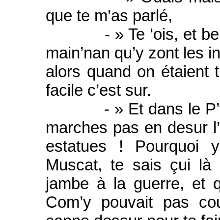
que te m’as parlé,
- » Te ‘ois, et ben c
main’nan qu’y zont les i
alors quand on étaient 
facile c’est sur.
- » Et dans le P’tit j
marches pas en desur l’
estatues ! Pourquoi y
Muscat, te sais çui là
jambe à la guerre, et 
Com’y pouvait pas couri