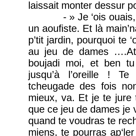
laissait monter dessur po
- » Je ‘ois ouais, je ‘
un aoufiste. Et là main’n
p’tit jardin, pourquoi te
au jeu de dames ….Ats
boujadi moi, et ben tu
jusqu’à l’oreille ! 
tcheugade des fois no
mieux, va. Et je te jure
que ce jeu de dames je va
quand te voudras te recha
miens, te pourras ap‘ler