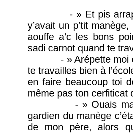
- » Et pis arrapelle 
y’avait un p’tit manège
aouffe a’c les bons poi
sadi carnot quand te trava
- » Arépette moi ça q
te travailles bien à l’éco
en faire beaucoup toi 
même pas ton cerfiticat 
- » Ouais mais ça 
gardien du manège c’éta
de mon père, alors q