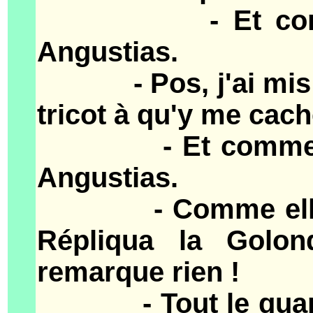
- Et comme t'y 
Angustias.
- Pos, j'ai mis les
tricot à qu'y me cach
- Et comme t'y as
Angustias.
- Comme elles z'ét
Répliqua la Golon
remarque rien !
- Tout le quartier 