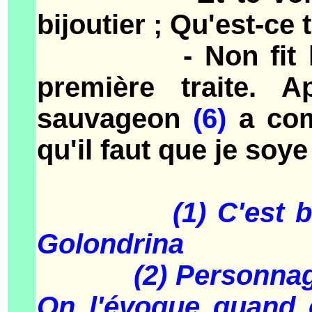
bijoutier ; Qu'est-ce 
- Non fit la Golo
première traite. 
sauvageon
(6)
a com
qu'il faut que je soy
(1) C'est 
Golondrina
(2) Personnage im
On l'évoque quand 