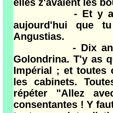
elles z'avaient les b
- Et y a un moi
aujourd'hui que t
Angustias.
- Dix ans après
Golondrina. T'y as q
Impérial ; et toutes
les cabinets. Tout
répéter "Allez av
consentantes ! Y faut 