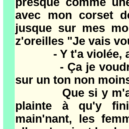
presque comme une 
avec mon corset d
jusque sur mes mol
z'oreilles "Je vais v
- Y t'a violée, alo
- Ça je voudrais s
sur un ton non moins
Que si y m'a violé
plainte à qu'y fi
main'nant, les fem