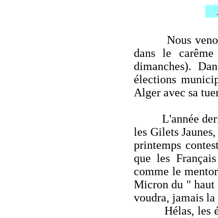
B
Nous venons de 
dans le carême 
dimanches). Dan
élections munici
Alger avec sa tue
L'année dernière
les Gilets Jaunes,
printemps contest
que les Françai
comme le mentor a
Micron du " haut d
voudra, jamais la
Hélas, les épid