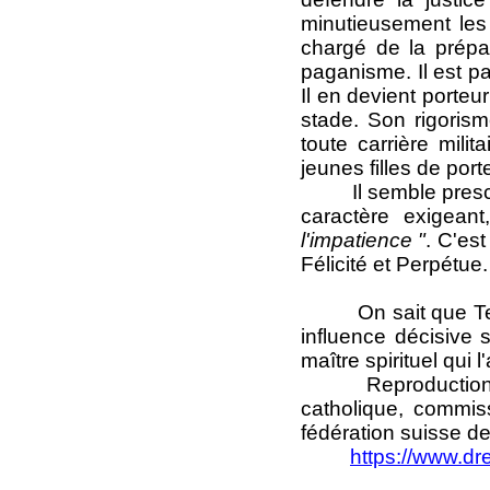
minutieusement les
chargé de la prép
paganisme. Il est pa
Il en devient porteur 
stade. Son rigoris
toute carrière mili
jeunes filles de por
Il semble prescrir
caractère exigeant,
l'impatience "
. C'es
Félicité et Perpétue.
On sait que Tertulli
influence décisive
maître spirituel qui l
Reproduction auto
catholique, commis
fédération suisse d
https://www.dr