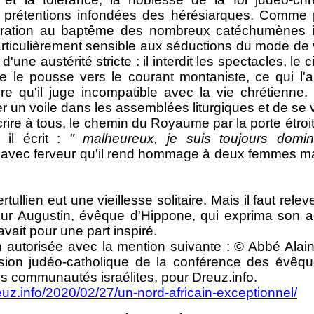
 prétentions infondées des hérésiarques. Comme prê
aration au baptême des nombreux catéchumènes 
rticulièrement sensible aux séductions du mode de v
d'une austérité stricte : il interdit les spectacles, le c
me le pousse vers le courant montaniste, ce qui 
taire qu'il juge incompatible avec la vie chrétienn
ter un voile dans les assemblées liturgiques et de se 
e à tous, le chemin du Royaume par la porte étroit
 il écrit :
" malheureux, je suis toujours domin
t avec ferveur qu'il rend hommage à deux femmes m
en eut une vieillesse solitaire. Mais il faut relever 
 sur Augustin, évêque d'Hippone, qui exprima son a
'avait pour une part inspiré.
risée avec la mention suivante : © Abbé Alain 
sion judéo-catholique de la conférence des évêqu
es communautés israélites, pour Dreuz.info.
euz.info/2020/02/27/un-nord-africain-exceptionnel/