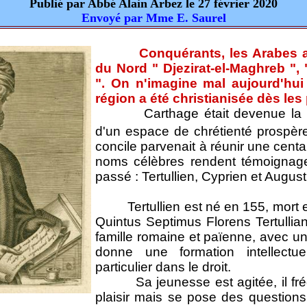
Publié par Abbé Alain Arbez le 27 février 2020
Envoyé par Mme E. Saurel
Conquérants, les Arabes a
du Nord " Djezirat-el-Maghreb ", "
". On n'imagine mal aujourd'hui 
région a été christianisée dès les
Carthage était devenue la ca
d'un espace de chrétienté prospèr
concile parvenait à réunir une cent
noms célèbres rendent témoignage
passé : Tertullien, Cyprien et August
Tertullien est né en 155, mort e
Quintus Septimus Florens Tertullian
famille romaine et païenne, avec un p
donne une formation intellectu
particulier dans le droit.
Sa jeunesse est agitée, il fréq
plaisir mais se pose des question