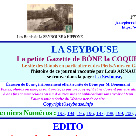
er
1
jean-pierre
https://
Les Bords de la SEYBOUSE à HIPPONE
LA SEYBOUSE
La petite Gazette de BÔNE la COQ
Le site des Bônois en particulier et des Pieds-Noirs en G
l'histoire de ce journal racontée par Louis ARNA
se trouve dans la page:
La Seybouse
,
Écusson de Bône généreusement offert au site de Bône par M. Bonemaint
 Textes, photos ou images sont protégés par un copyright et ne doivent pas être util
à des fins commerciales ou sur d'autres sites et publications sans avoir obtenu
l'autorisation écrite du Webmaster de ce site.
Copyright©seybouse.info
erniers Numéros :
193
,
194
,
195
,
196
,
197
,
198
,
199
,
200
,
EDITO