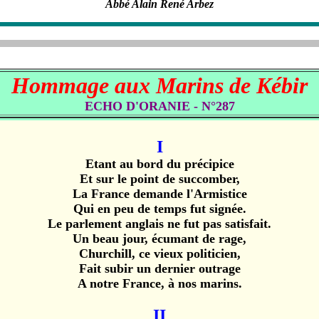
Abbé Alain René Arbez
Hommage aux Marins de Kébir
ECHO D'ORANIE - N°287
I
Etant au bord du précipice
Et sur le point de succomber,
La France demande l'Armistice
Qui en peu de temps fut signée.
Le parlement anglais ne fut pas satisfait.
Un beau jour, écumant de rage,
Churchill, ce vieux politicien,
Fait subir un dernier outrage
A notre France, à nos marins.
II