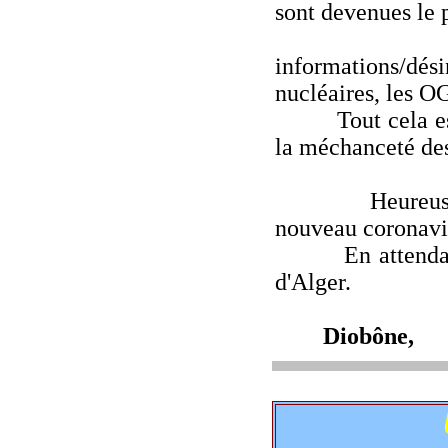
sont devenues le 
On a eu, p
informations/dés
nucléaires, les OG
Tout cela est al
la méchanceté de
Heureusement q
nouveau coronavir
En attendant, l
d'Alger.
Diobône, 