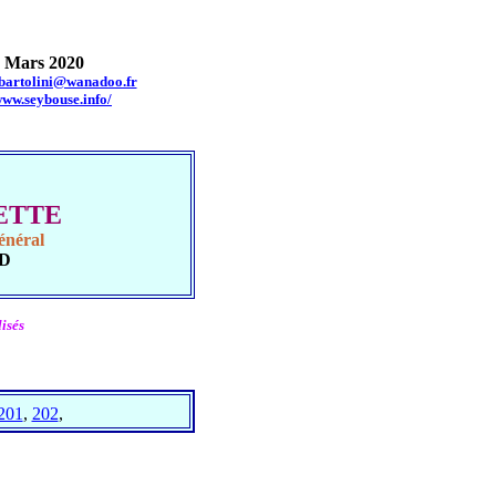
Mars 2020
.bartolini@wanadoo.fr
www.seybouse.info/
UETTE
énéral
UD
isés
201
,
202
,