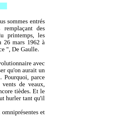
 !
us sommes entrés
s remplaçant des
u printemps, les
du 26 mars 1962 à
ce ", De Gaulle.
olutionnaire avec
ser qu'on aurait un
i. Pourquoi, parce
 vents de veaux,
core tièdes. Et le
t hurler tant qu'il
omniprésentes et