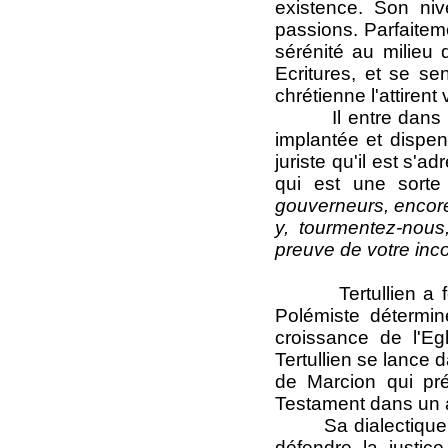
existence. Son niv
passions. Parfaitemen
sérénité au milieu 
Ecritures, et se se
chrétienne l'attirent
Il entre dans la j
implantée et dispen
juriste qu'il est s'
qui est une sort
gouverneurs, encore
y, tourmentez-nous
preuve de votre inc
Tertullien a forgé 
Polémiste déterminé
croissance de l'Eg
Tertullien se lance 
de Marcion qui pré
Testament dans un a
Sa dialectique conf
défendre la justic