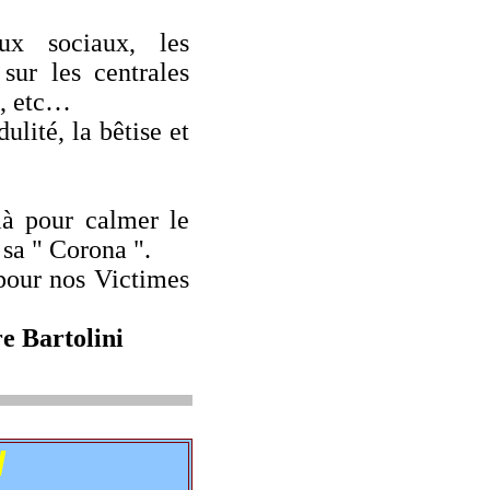
ociaux, les
sur les centrales
ns, etc…
ité, la bêtise et
 pour calmer le
sa " Corona ".
our nos Victimes
erre Bartolini
l