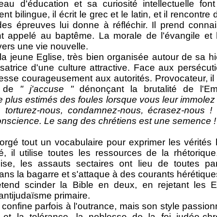
eau d'éducation et sa curiosité intellectuelle fon
t bilingue, il écrit le grec et le latin, et il rencontre
des épreuves lui donne à réfléchir. Il prend conn
nt appelé au baptême. La morale de l'évangile et 
 vers une vie nouvelle.
eune Eglise, très bien organisée autour de sa hié
satrice d'une culture attractive. Face aux persécuti
adresse courageusement aux autorités. Provocateur, il 
e de
" j'accuse "
dénonçant la brutalité de l'E
 plus estimés des foules lorsque vous leur immolez d
, torturez-nous, condamnez-nous, écrasez-nous ! vo
onscience. Le sang des chrétiens est une semence !
tout un vocabulaire pour exprimer les vérités lib
, il utilise toutes les ressources de la rhétoriq
lise, les assauts sectaires ont lieu de toutes par
dans la bagarre et s'attaque à des courants hérétiques,
tend scinder la Bible en deux, en rejetant les E
ntijudaïsme primaire.
ine parfois à l'outrance, mais son style passionn
e et la tolérance, la noblesse de la foi judéo-chr