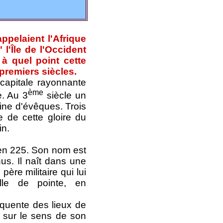
ppelaient l'Afrique
 l'Île de l'Occident
à quel point cette
 premiers siècles.
pitale rayonnante
ème
e. Au 3
siècle un
aine d'évêques. Trois
 de cette gloire du
in.
n 225. Son nom est
us. Il naît dans une
ère militaire qui lui
elle de pointe, en
uente des lieux de
s sur le sens de son