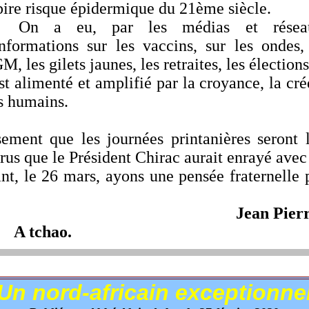
pire risque épidermique du 21ème siècle.
ar les médias et réseaux s
informations sur les vaccins, sur les ondes, 
M, les gilets jaunes, les retraites, les électio
imenté et amplifié par la croyance, la crédul
s humains.
ue les journées printanières seront là
us que le Président Chirac aurait enrayé avec 
e 26 mars, ayons une pensée fraternelle p
Jean Pi
A tchao.
Un nord-africain exceptionne