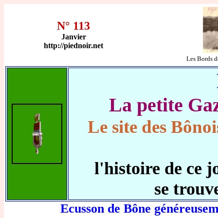
N° 113
Janvier
http://piednoir.net
Les Bords d
La petite G
Le site des Bônoi
l'histoire de c
se trouv
Ecusson de Bône généreuseme