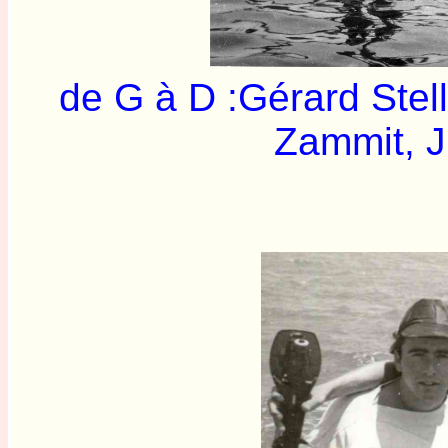
de G à D :Gérard Ste
Zammit
Guy Mar