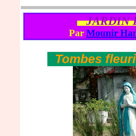
JARDIN 
Par
Mounir Ha
Tombes fleuri