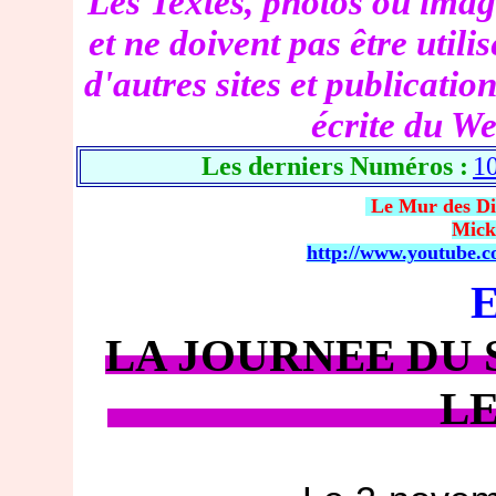
Les Textes, photos ou imag
et ne doivent pas être util
d'autres sites et publicatio
écrite du We
Les derniers Numéros :
1
Le Mur des D
Mic
http://www.youtube
LA JOURNEE
LE JOUR