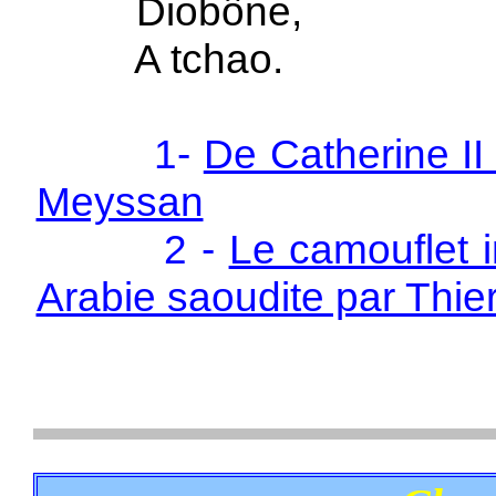
Diobône,
A tchao.
1-
De Catherine II
Meyssan
2 -
Le camouflet i
Arabie saoudite par Thi