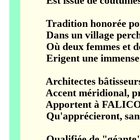
Est issue de coutumes et
Tradition honorée pour 
Dans un village perché
Où deux femmes et deux
Erigent une immense crè
Architectes bâtisseurs, 
Accent méridional, prov
Apportent à FALICON u
Qu'apprécieront, sans fa
Qualifiée de "géante" p