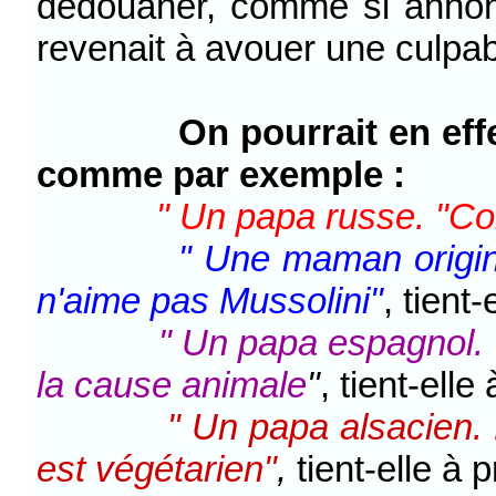
dédouaner, comme si annonc
revenait à avouer une culpab
On pourrait en effe
comme par exemple :
" Un papa russe. "Con
" Une maman origina
n'aime pas Mussolini"
, tient-
" Un papa espagnol. 
la cause animale
"
, tient-elle
" Un papa alsacien. M
est végétarien"
,
tient-elle à p