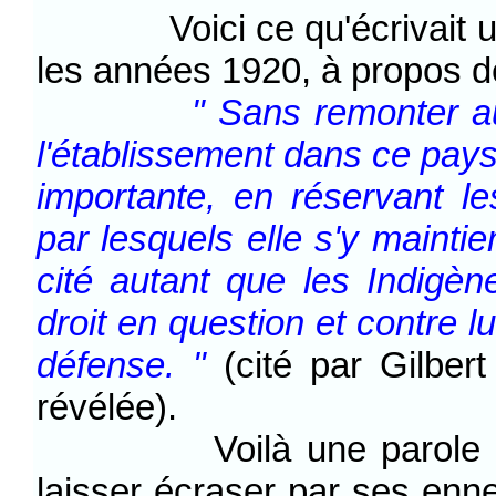
Voici ce qu'écrivait un mi
les années 1920, à propos de 
" Sans remonter au
l'établissement dans ce pay
importante, en réservant l
par lesquels elle s'y maintie
cité autant que les Indigè
droit en question et contre 
défense. "
(cité par Gilber
révélée).
Voilà une parole d'Ho
laisser écraser par ses enne