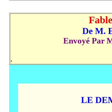
Fable
De M. 
Envoyé Par 
.
LE DE