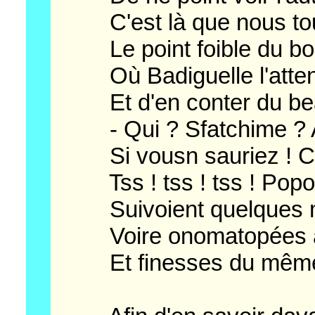
C'est là que nous tou
Le point foible du bo
Où Badiguelle l'attend
Et d'en conter du beau 
- Qui ? Sfatchime ? Ah ! 
Si vousn sauriez ! C'e
Tss ! tss ! tss ! Popopo
Suivoient quelques m
Voire onomatopées a
Et finesses du même