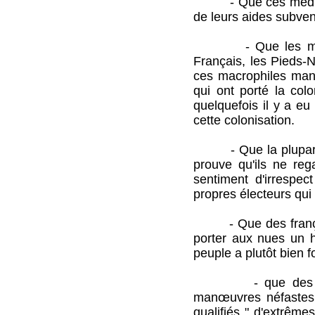
- Que ces médias so
de leurs aides subven
- Que les macrophi
Français, les Pieds-N
ces macrophiles manq
qui ont porté la co
quelquefois il y a e
cette colonisation.
- Que la plupart de
prouve qu'ils ne reg
sentiment d'irrespec
propres électeurs qui 
- Que des français 
porter aux nues un h
peuple a plutôt bien 
- que des candidat
manœuvres néfastes p
qualifiés " d'extrême