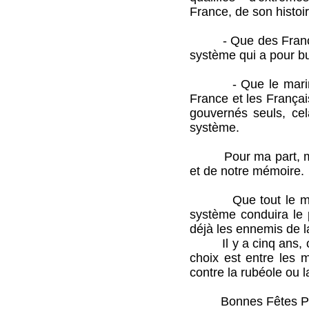
France, de son histoi
- Que des Français s
système qui a pour bu
- Que le marinisme
France et les Français
gouvernés seuls, cel
système.
Pour ma part, mon cho
et de notre mémoire.
Que tout le monde r
système conduira le 
déjà les ennemis de l
Il y a cinq ans, on a
choix est entre les m
contre la rubéole ou l
Bonnes Fêtes Pasc