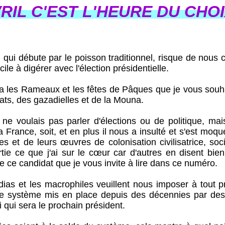
RIL C'EST L'HEURE DU CHOI
 débute par le poisson traditionnel, risque de nous c
cile à digérer avec l'élection présidentielle.
es Rameaux et les fêtes de Pâques que je vous souhai
lats, des gazadielles et de la Mouna.
lais pas parler d'élections ou de politique, mais 
la France, soit, et en plus il nous a insulté et s'est mo
s et de leurs œuvres de colonisation civilisatrice, soc
rtie ce que j'ai sur le cœur car d'autres en disent bie
e ce candidat que je vous invite à lire dans ce numéro.
 les macrophiles veuillent nous imposer à tout prix
le système mis en place depuis des décennies par des é
ui qui sera le prochain président.