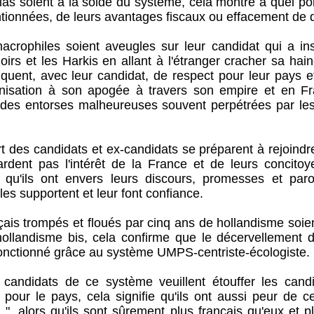
ient à la solde du système, cela montre à quel point
tionnées, de leurs avantages fiscaux ou effacement de d
les soient aveugles sur leur candidat qui a insul
oirs et les Harkis en allant à l'étranger cracher sa ha
uent, avec leur candidat, de respect pour leur pays 
lonisation à son apogée à travers son empire et en F
u des entorses malheureuses souvent perpétrées par le
s candidats et ex-candidats se préparent à rejoindre
ardent pas l'intérêt de la France et de leurs concitoy
t qu'ils ont envers leurs discours, promesses et pa
les supportent et leur font confiance.
trompés et floués par cinq ans de hollandisme soien
ollandisme bis, cela confirme que le décervellement 
fonctionné grâce au système UMPS-centriste-écologiste.
s de ce système veuillent étouffer les candida
our le pays, cela signifie qu'ils ont aussi peur de c
s ", alors qu'ils sont sûrement plus français qu'eux et 