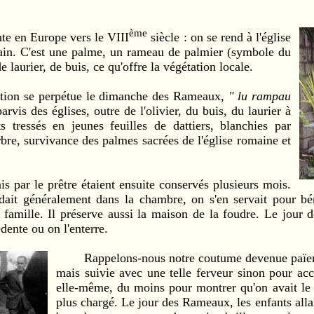
ème
 en Europe vers le VIII
siècle : on se rend à l'église
in. C'est une palme, un rameau de palmier (symbole du
e laurier, de buis, ce qu'offre la végétation locale.
n se perpétue le dimanche des Rameaux,
" lu rampau
parvis des églises, outre de l'olivier, du buis, du laurier à
ts tressés en jeunes feuilles de dattiers, blanchies par
arbre, survivance des palmes sacrées de l'église romaine et
 le prêtre étaient ensuite conservés plusieurs mois.
ait généralement dans la chambre, on s'en servait pour bén
 famille. Il préserve aussi la maison de la foudre. Le jour 
dente ou on l'enterre.
Rappelons-nous notre coutume devenue païenne
mais suivie avec une telle ferveur sinon pour a
elle-même, du moins pour montrer qu'on avait le 
plus chargé. Le jour des Rameaux, les enfants alla