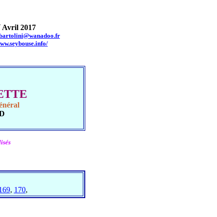
r
Avril 2017
.bartolini@wanadoo.fr
www.seybouse.info/
UETTE
énéral
UD
isés
169
,
170
,