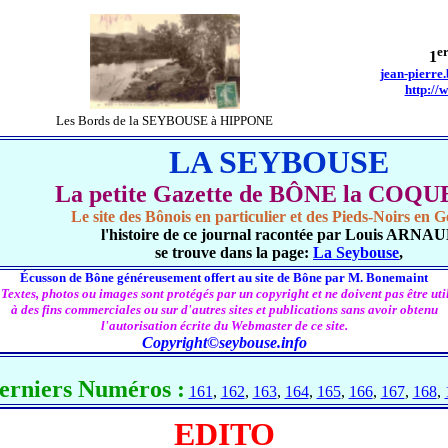
e
1
jean-pierre
http://
Les Bords de la SEYBOUSE à HIPPONE
LA SEYBOUSE
La petite Gazette de BÔNE la COQ
Le site des Bônois en particulier et des Pieds-Noirs en G
l'histoire de ce journal racontée par Louis ARNA
se trouve dans la page:
La Seybouse
,
Écusson de Bône généreusement offert au site de Bône par M. Bonemaint
 Textes, photos ou images sont protégés par un copyright et ne doivent pas être util
à des fins commerciales ou sur d'autres sites et publications sans avoir obtenu
l'autorisation écrite du Webmaster de ce site.
Copyright©seybouse.info
erniers Numéros :
161
,
162
,
163
,
164
,
165
,
166
,
167
,
168
,
EDITO