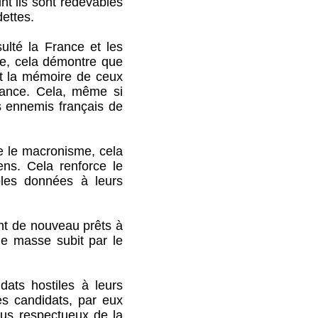
 ils sont redevables
ettes.
té la France et les
ine, cela démontre que
et la mémoire de ceux
rance. Cela, même si
s ennemis français de
 le macronisme, cela
ens. Cela renforce le
roles données à leurs
t de nouveau prêts à
de masse subit par le
ts hostiles à leurs
es candidats, par eux
plus respectueux de la