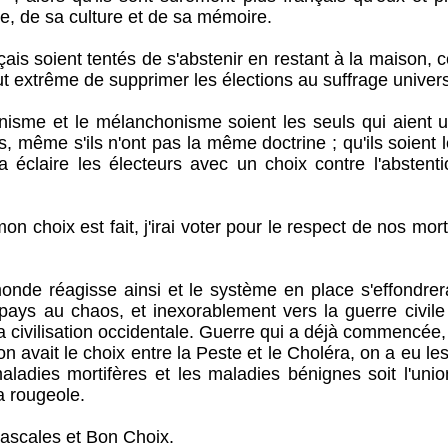
re, de sa culture et de sa mémoire.
oient tentés de s'abstenir en restant à la maison, c
t extrême de supprimer les élections au suffrage univers
 et le mélanchonisme soient les seuls qui aient u
, même s'ils n'ont pas la même doctrine ; qu'ils soient 
a éclaire les électeurs avec un choix contre l'abstent
ix est fait, j'irai voter pour le respect de nos morts,
éagisse ainsi et le système en place s'effondrera, 
pays au chaos, et inexorablement vers la guerre civil
a civilisation occidentale. Guerre qui a déjà commencée, 
vait le choix entre la Peste et le Choléra, on a eu le
aladies mortifères et les maladies bénignes soit l'uni
a rougeole.
ales et Bon Choix.