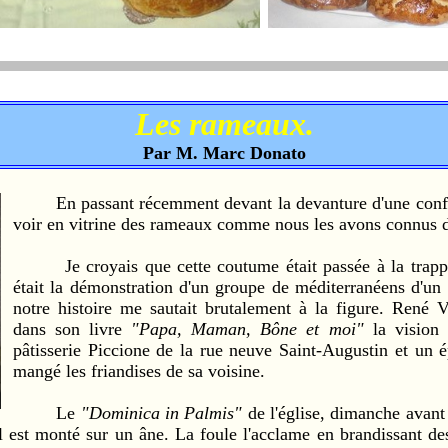
Les rameaux.
Par M. Marc Donato
En passant récemment devant la devanture d'une confiser
voir en vitrine des rameaux comme nous les avons connus d
Je croyais que cette coutume était passée à la trappe d
était la démonstration d'un groupe de méditerranéens d'un 
notre histoire me sautait brutalement à la figure. René V
dans son livre
"Papa, Maman, Bône et moi"
la vision 
pâtisserie Piccione de la rue neuve Saint-Augustin et un é
mangé les friandises de sa voisine.
Le
"Dominica in Palmis"
de l'église, dimanche avant
l est monté sur un âne. La foule l'acclame en brandissant de