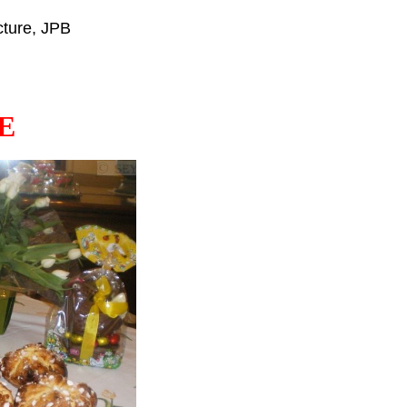
 lecture, JPB
E