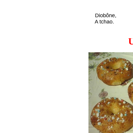
Diobône,
A tchao.