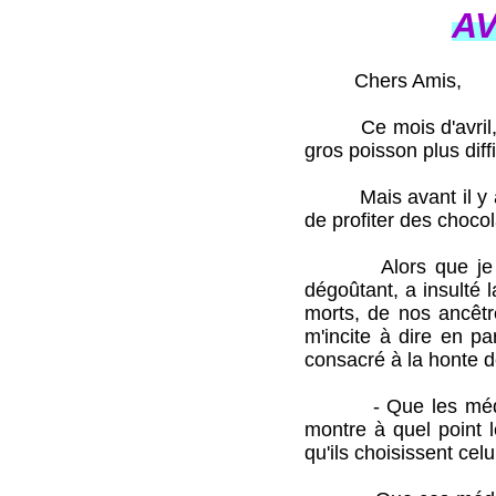
AV
Chers Amis,
Ce mois d'avril, qui
gros poisson plus diffi
Mais avant il y a l
de profiter des choco
Alors que je ne vou
dégoûtant, a insulté 
morts, de nos ancêtre
m'incite à dire en pa
consacré à la honte d
- Que les médias et
montre à quel point 
qu'ils choisissent cel