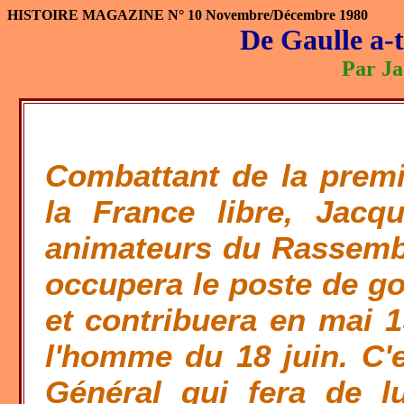
HISTOIRE MAGAZINE N° 10 Novembre/Décembre 1980
De Gaulle a-t
Par Ja
Combattant de la premi
la France libre, Jacq
animateurs du Rassembl
occupera le poste de go
et contribuera en mai 1
l'homme du 18 juin. C'e
Général qui fera de lu