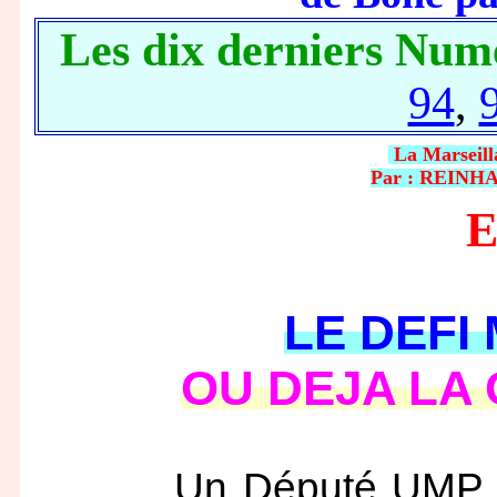
Les dix derniers Num
94
,
La Marseil
Par : REINHA
E
LE DEFI
OU DEJA LA 
Un Député UMP a éc