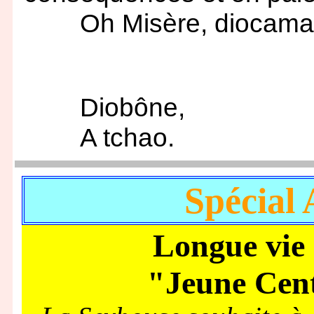
Oh Misère, diocamad
Diobône,
A tchao.
Spécial 
Longue vie 
"Jeune Cent