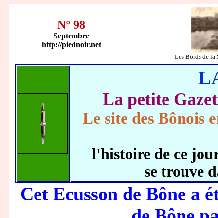
N° 98
Septembre
http://piednoir.net
Les Bords de 
L
La petite Gaz
Le site des Bônois e
l'histoire de ce j
se trouve 
Cet Ecusson de Bône a ét
de Bône p