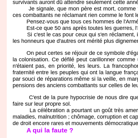
survivants auront dû attendre seulement cette anné
Je signale, que mon père est mort, comme tant d
ces combattants ne réclamant rien comme le font 
Pensez-vous que tous ces hommes de l'Armée d'
Est-ce que 50 ans après toutes les guerres, l'arg
Si c'est le cas pour ceux qui s'en réclament, il
les honneurs que d'autres ont mérité plus dignemen
On peut certes se réjouir de ce symbole d'égalit
la colonisation. Ce défilé peut carillonner comme 
n'étaient pas, en priorité, les leurs. La francop
fraternité entre les peuples qui ont la langue fra
par souci de réparations même si la veille, en marg
pensions des anciens combattants sur celles de le
C'est de la pure hypocrisie de nous dire que la
faire sur leur propre sol.
La célébration a pourtant un goût très amer pour 
maladies, malnutrition ; chômage, corruption et ca
de droit encore rares et mouvements démocratiques
A qui la faute ?