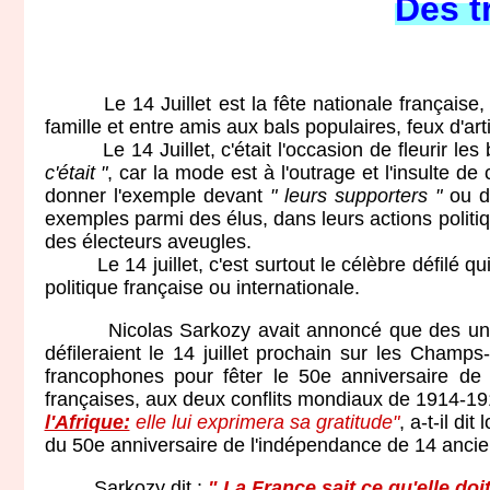
Des t
Le 14 Juillet est la fête nationale française, le s
famille et entre amis aux bals populaires, feux d'arti
Le 14 Juillet, c'était l'occasion de fleurir les b
c'était "
, car la mode est à l'outrage et l'insulte d
donner l'exemple devant
" leurs supporters "
ou da
exemples parmi des élus, dans leurs actions politiqu
des électeurs aveugles.
Le 14 juillet, c'est surtout le célèbre défilé qui
politique française ou internationale.
Nicolas Sarkozy avait annoncé que des unités d
défileraient le 14 juillet prochain sur les Cham
francophones pour fêter le 50e anniversaire de l
françaises, aux deux conflits mondiaux de 1914-1
l'Afrique:
elle lui exprimera sa gratitude"
, a-t-il d
du 50e anniversaire de l'indépendance de 14 ancie
Sarkozy dit :
" La France sait ce qu'elle doit