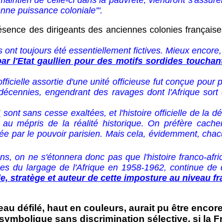
aintien de celle-ci dans la pauvreté, viendront s'assurer
nne puissance coloniale'".
ce des dirigeants des anciennes colonies françaises u
s ont toujours été essentiellement fictives. Mieux encor
r l'Etat gaullien pour des motifs sordides touchant à 
cielle assortie d'une unité officieuse fut conçue pour 
q décennies, engendrant des ravages dont l'Afrique so
"
sont sans cesse exaltées, et l'histoire officielle de la
au mépris de la réalité historique. On préfère cacher 
efusée par le pouvoir parisien. Mais cela, évidemment, chac
ne s'étonnera donc pas que l'histoire franco-afri
uses du largage de l'Afrique en 1958-1962, continue de 
, stratège et auteur de cette imposture au niveau fran
au défilé, haut en couleurs, aurait pu être encor
symbolique sans discrimination sélective, si la 