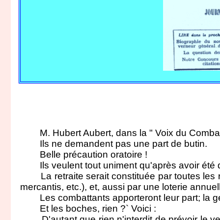
M. Hubert Aubert, dans la " Voix du Combattant 
Ils ne demandent pas une part de butin.
Belle précaution oratoire !
Ils veulent tout uniment qu'après avoir été des
La retraite serait constituée par toutes les r
mercantis, etc.), et, aussi par une loterie annue
Les combattants apporteront leur part; la géné
Et les boches, rien ?` Voici :
D'autant que rien n'interdit de prévoir le ve