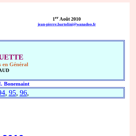
er
1
Août 2010
jean-pierre.bartolini@wanadoo.fr
OQUETTE
rs en Général
RNAUD
M. Bonemaint
94
,
95
,
96
,