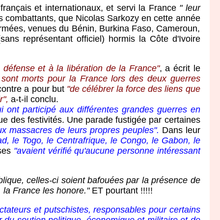
nçais et internationaux, et servi la France
" leur
s combattants, que Nicolas Sarkozy en cette année
ze armées, venues du Bénin, Burkina Faso, Cameroun,
ns représentant officiel) hormis la Côte d'Ivoire
 défense et à la libération de la France"
, a écrit le
 sont morts pour la France lors des deux guerres
contre a pour but
"de célébrer la force des liens que
r",
a-t-il conclu.
ui ont participé aux différentes grandes guerres en
e des festivités. Une parade fustigée par certaines
ux massacres de leurs propres peuples".
Dans leur
, le Togo, le Centrafrique, le Congo, le Gabon, le
ises
"avaient vérifié qu'aucune personne intéressant
lique, celles-ci soient bafouées par la présence de
, la France les honore."
ET pourtant !!!!!
ictateurs et putschistes, responsables pour certains