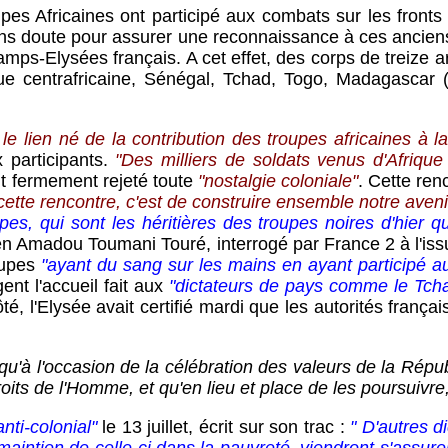
ricaines ont participé aux combats sur les fronts fra
ns doute pour assurer une reconnaissance à ces ancien
Champs-Elysées français. A cet effet, des corps de trei
e centrafricaine, Sénégal, Tchad, Togo, Madagascar (sa
le lien né de la contribution des troupes africaines à la
participants.
"Des milliers de soldats venus d'Afrique
avait fermement rejeté toute
"nostalgie coloniale"
. Cette ren
 cette rencontre, c'est de construire ensemble notre aveni
pes, qui sont les héritières des troupes noires d'hier q
n Amadou Toumani Touré, interrogé par France 2 à l'issu
oupes
"ayant du sang sur les mains en ayant participé a
nt l'accueil fait aux
"dictateurs de pays comme le Tchad
té, l'Elysée avait certifié mardi que les autorités frança
u'à l'occasion de la célébration des valeurs de la Répub
roits de l'Homme, et qu'en lieu et place de les poursuivre
anti-colonial"
le 13 juillet, écrit sur son trac :
" D'autres d