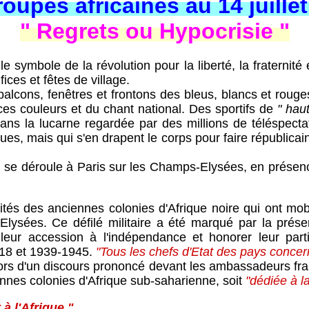
roupes africaines au 14 juille
" Regrets ou Hypocrisie "
ymbole de la révolution pour la liberté, la fraternité et 
fices et fêtes de village.
alcons, fenêtres et frontons des bleus, blancs et rouges
e ces couleurs et du chant national. Des sportifs de
" hau
ns la lucarne regardée par des millions de téléspecta
es, mais qui s'en drapent le corps pour faire républicain
 se déroule à Paris sur les Champs-Elysées, en présence
es anciennes colonies d'Afrique noire qui ont mobil
ps-Elysées. Ce défilé militaire a été marqué par la pr
eur accession à l'indépendance et honorer leur partic
918 et 1939-1945.
"Tous les chefs d'Etat des pays concer
it lors d'un discours prononcé devant les ambassadeurs fr
nnes colonies d'Afrique sub-saharienne, soit
"dédiée à la 
 à l'Afrique ".