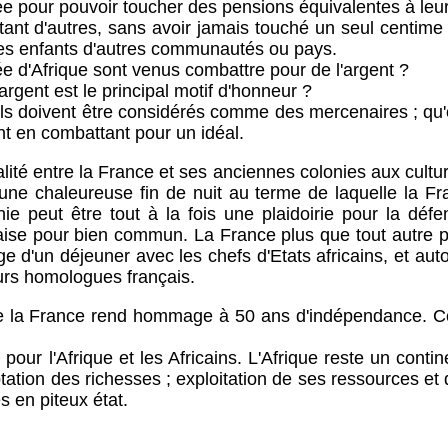
e pour pouvoir toucher des pensions équivalentes à leur
'autres, sans avoir jamais touché un seul centime d
les enfants d'autres communautés ou pays.
Afrique sont venus combattre pour de l'argent ?
ent est le principal motif d'honneur ?
s doivent être considérés comme des mercenaires ; qu'o
t en combattant pour un idéal.
é entre la France et ses anciennes colonies aux cultur
une chaleureuse fin de nuit au terme de laquelle la Fr
honie peut être tout à la fois une plaidoirie pour la d
nçaise pour bien commun. La France plus que tout autre
e d'un déjeuner avec les chefs d'Etats africains, et aut
urs homologues français.
 France rend hommage à 50 ans d'indépendance. Ces p
l'Afrique et les Africains. L'Afrique reste un contine
ptation des richesses ; exploitation de ses ressources et
 en piteux état.