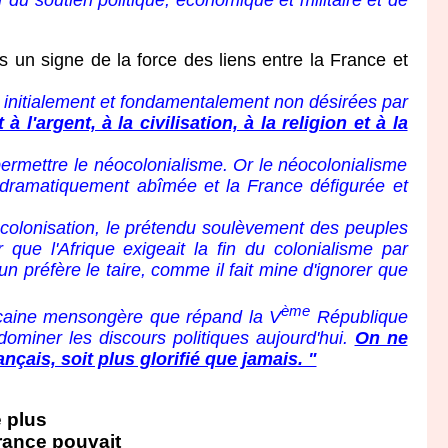
 du soutien politique, économique et militaire et de
n signe de la force des liens entre la France et
e, initialement et fondamentalement non désirées par
l'argent, à la civilisation, à la religion et à la
permettre le néocolonialisme. Or le néocolonialisme
rt dramatiquement abîmée et la France défigurée et
 décolonisation, le prétendu soulèvement des peuples
que l'Afrique exigeait la fin du colonialisme par
un préfère le taire, comme il fait mine d'ignorer que
ème
caine mensongère que répand la V
République
dominer les discours politiques aujourd'hui.
On ne
çais, soit plus glorifié que jamais. "
e plus
France pouvait