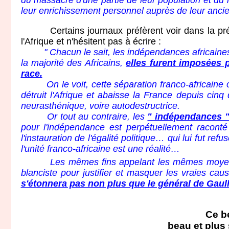
du massacre d'une partie de leur population et du m
leur enrichissement personnel auprès de leur ancie
Certains journaux préfèrent voir dans la présen
l'Afrique et n'hésitent pas à écrire :
" Chacun le sait, les indépendances africaine
la majorité des Africains,
elles furent imposées pa
race.
On le voit, cette séparation franco-africaine offi
détruit l'Afrique et abaisse la France depuis cin
neurasthénique, voire autodestructrice.
Or tout au contraire, les
" indépendances 
pour l'indépendance est perpétuellement raconté 
l'instauration de l'égalité politique… qui lui fut r
l'unité franco-africaine est une réalité…
Les mêmes fins appelant les mêmes moyens, on 
blanciste pour justifier et masquer les vraies ca
s'étonnera pas non plus que le général de Gaulle
Ce be
beau et plus 