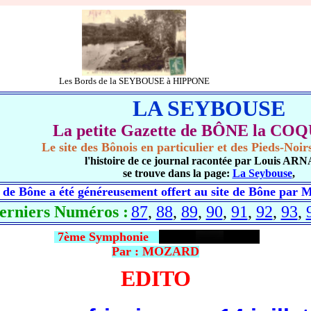
Les Bords de la SEYBOUSE à HIPPONE
LA SEYBOUSE
La petite Gazette de BÔNE la C
Le site des Bônois en particulier et des Pieds-Noi
l'histoire de ce journal racontée par Louis A
se trouve dans la page:
La Seybouse
,
 de Bône a été généreusement offert au site de Bône par 
derniers Numéros :
87
,
88
,
89
,
90
,
91
,
92
,
93
,
7ème Symphonie
Par : MOZARD
EDITO