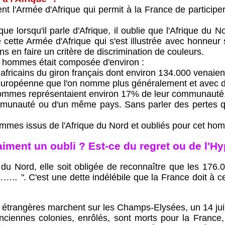
'Armée d'Afrique qui permit à la France de participer 
u'il parle d'Afrique, il oublie que l'Afrique du Nord e
e cette Armée d'Afrique qui s'est illustrée avec honneur 
 en faire un critère de discrimination de couleurs.
hommes était composée d'environ :
africains du giron français dont environ 134.000 venaient
européenne que l'on nomme plus généralement et avec 
 représentaient environ 17% de leur communauté, soit 
auté ou d'un même pays. Sans parler des pertes qui 
issus de l'Afrique du Nord et oubliés pour cet homma
aiment un oubli ? Est-ce du regret ou de l'Hy
rd, elle soit obligée de reconnaître que les 176.000
…….. "
. C'est une dette indélébile que la France doit 
rangères marchent sur les Champs-Elysées, un 14 juil
nes colonies, enrôlés, sont morts pour la France, da