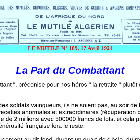
LE MUTILE N° 189, 17 Avril 1921
La Part du Combattant
", préconise pour nos héros " la retraite " plutôt q
 soldats vainqueurs, ils ne soient pas, au soir de le
ecettes anormales et extraordinaires (récupération
lle de 2 millions avec 500000 francs de lots, et cela 
rosité française fera le reste.
rsement au dit fond, durant un quart de siècle, du 