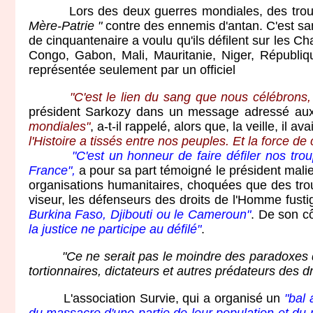
Lors des deux guerres mondiales, des troupes Af
Mère-Patrie "
contre des ennemis d'antan. C'est sa
de cinquantenaire a voulu qu'ils défilent sur les 
Congo, Gabon, Mali, Mauritanie, Niger, Républiqu
représentée seulement par un officiel
"C'est le lien du sang que nous célébrons, 
président Sarkozy dans un message adressé aux 
mondiales"
, a-t-il rappelé, alors que, la veille, il 
l'Histoire a tissés entre nos peuples. Et la force de
"C'est un honneur de faire défiler nos trou
France",
a pour sa part témoigné le président malie
organisations humanitaires, choquées que des tr
viseur, les défenseurs des droits de l'Homme fustige
Burkina Faso, Djibouti ou le Cameroun"
. De son cô
la justice ne participe au défilé"
.
"Ce ne serait pas le moindre des paradoxes q
tortionnaires, dictateurs et autres prédateurs des d
L'association Survie, qui a organisé un
"bal 