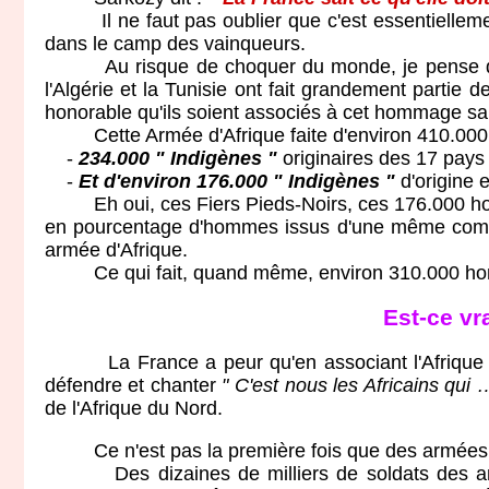
Il ne faut pas oublier que c'est essentiellement l
dans le camp des vainqueurs.
Au risque de choquer du monde, je pense que lorsq
l'Algérie et la Tunisie ont fait grandement partie d
honorable qu'ils soient associés à cet hommage sans
Cette Armée d'Afrique faite d'environ 410.000 
-
234.000 " Indigènes "
originaires des 17 pays 
-
Et d'environ 176.000 " Indigènes "
d'origine 
Eh oui, ces Fiers Pieds-Noirs, ces 176.000 hommes
en pourcentage d'hommes issus d'une même commun
armée d'Afrique.
Ce qui fait, quand même, environ 310.000 hommes 
Est-ce vr
La France a peur qu'en associant l'Afrique du No
défendre et chanter
" C'est nous les Africains qui 
de l'Afrique du Nord.
Ce n'est pas la première fois que des armées ét
Des dizaines de milliers de soldats des ancien