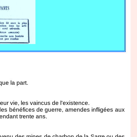
ue la part.
ur vie, les vaincus de l'existence.
 des bénéfices de guerre, amendes infligées aux
pendant trente ans.
revenu des mines de charbon de la Sarre ou des