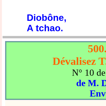
Diobône,
A tchao.
500.
Dévalisez T.
N° 10 de
de M.
Env