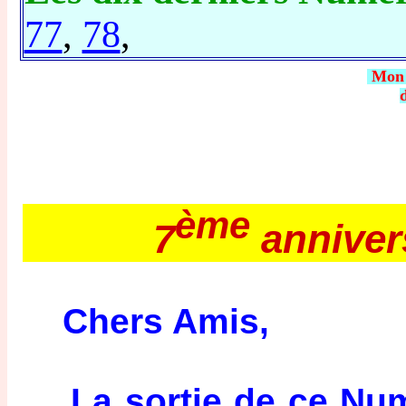
77
,
78
,
Mo
ème
7
anniver
Chers Amis,
La sortie de ce Numé