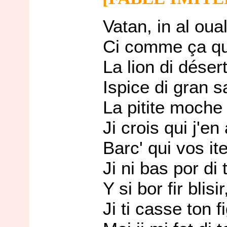
Vatan, in al oual
Ci comme ça qui barl
La lion di désert. - " 
Ispice di gran salti, 
La pitite moche y rist
Ji crois qui j'en a I'd
Barc' qui vos ites lio
Ji ni bas por di toi, 
Y si bor fir blisir, ti
Ji ti casse ton figour