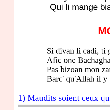
Qui li mange bian cont
M
Si divan li cadi, ti ga
Afic one Bachagha, ou 
Pas bizoan mon zami, d
Barc' qu'Allah il y gra
1) Maudits soient ceux qu