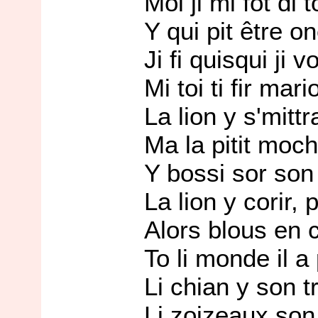
Moi ji mi fot di toi ba
Y qui pit être one bof
Ji fi quisqui ji vo, t
Mi toi ti fir mariol, m
La lion y s'mittra tot
Ma la pitit moch y vo
Y bossi sor son tit',
La lion y corir, pas
Alors blous en colère
To li monde il a por
Li chian y son trembl
Li zoizeaux son voli 