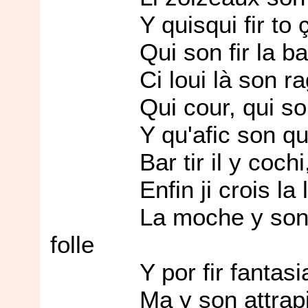
Y quisqui fir to ça ?
Qui son fir la bataille
Ci loui là son ragi, b
Qui cour, qui soute b
Y qu'afic son queue,
Bar tir il y cochi, a
Enfin ji crois la lion,
La moche y son con
folle
Y por fir fantasia, to
Ma y son attrapi bar 