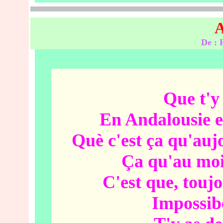
A
De : 
Que t'y 
En Andalousie 
Què c'est ça qu'aujo
Ça qu'au moin
C'est que, touj
Impossibe,