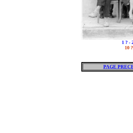
1 ? - 
10 ?
PAGE PREC