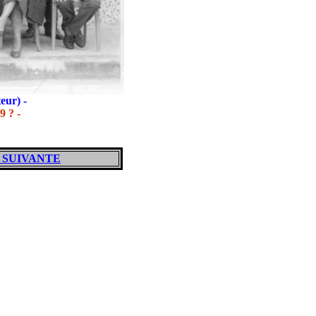
teur) -
9 ? -
 SUIVANTE