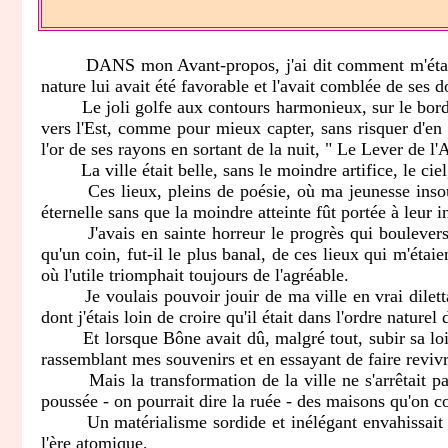
DANS mon Avant-propos, j'ai dit comment m'était venue 
nature lui avait été favorable et l'avait comblée de ses d
Le joli golfe aux contours harmonieux, sur le bord du
vers l'Est, comme pour mieux capter, sans risquer d'en 
l'or de ses rayons en sortant de la nuit, " Le Lever de l'
La ville était belle, sans le moindre artifice, le ciel, 
Ces lieux, pleins de poésie, où ma jeunesse insouciant
éternelle sans que la moindre atteinte fût portée à leur in
J'avais en sainte horreur le progrès qui bouleversait 
qu'un coin, fut-il le plus banal, de ces lieux qui m'éta
où l'utile triomphait toujours de l'agréable.
Je voulais pouvoir jouir de ma ville en vrai dilettante 
dont j'étais loin de croire qu'il était dans l'ordre naturel
Et lorsque Bône avait dû, malgré tout, subir sa loi pour
rassemblant mes souvenirs et en essayant de faire revivr
Mais la transformation de la ville ne s'arrêtait pas 
poussée - on pourrait dire la ruée - des maisons qu'on c
Un matérialisme sordide et inélégant envahissait les co
l'ère atomique,