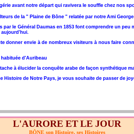
e avant notre départ qui ravivera le souffle chez nos spor
teurs de la " Plaine de Bône " relatée par notre Ami Georges 
par le Général Daumas en 1853 font comprendre un peu mieu
 aujourd'hui.
donner envie à de nombreux visiteurs à nous faire connaît
 habituée d'Auribeau
che à élucider la conquête arabe de façon synthétique mais
e Histoire de Notre Pays, je vous souhaite de passer de jo
L'AURORE ET LE JOUR
BÔNE son Histoire, ses Histoires