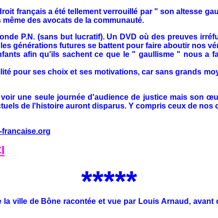
roit français a été tellement verrouillé par " son altesse g
as même des avocats de la communauté.
e P.N. (sans but lucratif). Un DVD où des preuves irréfut
es générations futures se battent pour faire aboutir nos vér
 afin qu'ils sachent ce que le " gaullisme " nous a fait 
té pour ses choix et ses motivations, car sans grands moyen
r une seule journée d'audience de justice mais son œuvre
actuels de l'histoire auront disparus. Y compris ceux de no
-francaise.org
I
*****
 la ville de Bône racontée et vue par Louis Arnaud, avant