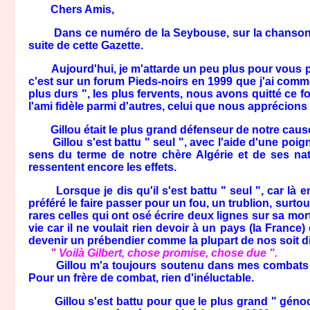
Chers Amis,
Dans ce numéro de la Seybouse, sur la chanson de N
suite de cette Gazette.
Aujourd'hui, je m'attarde un peu plus pour vous parler 
c'est sur un forum Pieds-noirs en 1999 que j'ai comm
plus durs ", les plus fervents, nous avons quitté ce fo
l'ami fidèle parmi d'autres, celui que nous apprécion
Gillou était le plus grand défenseur de notre cause 
Gillou s'est battu " seul ", avec l'aide d'une poign
sens du terme de notre chère Algérie et de ses nat
ressentent encore les effets.
Lorsque je dis qu'il s'est battu " seul ", car là enc
préféré le faire passer pour un fou, un trublion, surtou
rares celles qui ont osé écrire deux lignes sur sa mort,
vie car il ne voulait rien devoir à un pays (la France)
devenir un prébendier comme la plupart de nos soit di
" Voilà Gilbert, chose promise, chose due ".
Gillou m'a toujours soutenu dans mes combats et da
Pour un frère de combat, rien d'inéluctable.
Gillou s'est battu pour que le plus grand " génocit