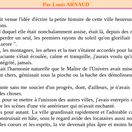
Par Louis ARNAUD
l'idée d'écrire la petite histoire de cette ville heureuse qu
ons.
quel elle était nonchalamment assise, était là, depuis des m
perdre un seul, les premiers rayons du soleil qu'on glorifiait
Aurore ".
les montagnes, les arbres et la mer s'étaient accordés pour lui
e s'était écoulée, calme et tranquille, j'aurais voulu qu'i
tégrité, jamais.
l'harmonie naturelle que le Maître de l'Univers avait mise 
ient chers, gémissait sous la pioche ou la hache des démolisseu
sans me soucier d'un progrès, dont, d'ailleurs, je n'avais pa
 des choses.
 se mettre à l'unisson des autres villes, j'avais entrepris de
e les scènes d'une vie antérieure qui m'avait enchanté.
pour autant. La ville grandissait rapidement et l'adorable 
onstruisait en hâte, sous le regard avide des locataires aussi 
eurs et les esprits, la vie devenait plus âpre et moins brilla