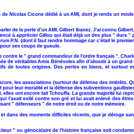
icolas Cicone dédié à un AMI, dont je rends un modeste 
de la perte d'un AMI, Gilbert Ibanez. J'ai connu Gilbert, Gill
encé à apprécier Gillou qui était déjà un des plus " durs "
rum P.N. (dont il faut rendre hommage car c'était le premier)
s pour ses coups de gueule.
contre le " grand commandeur de l'ordre français ", Charlo
ée de véritables Amis Bénévoles afin d'aboutir à un grand p
ifs de toutes origines. Des pertes en biens, et surtout
ore, les associations (surtout de défense des intérêts, Quel
t pour leur moralité et la défense des subventions gaullistes 
 elles ont encore fait Tchouffa. La grande majorité lui reproc
 qui l'avait exilé contre son gré et lui avait enlevé des être
sant " défenseurs " de notre droit ou de notre mémoire.
ns des moments difficiles récents, que je déroge sans 
eur " ou génocidaire de l'histoire française soit condamné