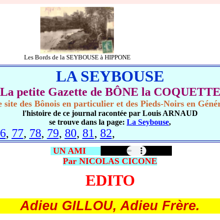
Les Bords de la SEYBOUSE à HIPPONE
LA SEYBOUSE
La petite Gazette de BÔNE la COQUETT
 site des Bônois en particulier et des Pieds-Noirs en Géné
l'histoire de ce journal racontée par Louis ARNAUD
se trouve dans la page:
La Seybouse
,
6
,
77
,
78
,
79
,
80
,
81
,
82
,
UN AMI
Par NICOLAS CICONE
EDITO
Adieu GILLOU, Adieu Frère.