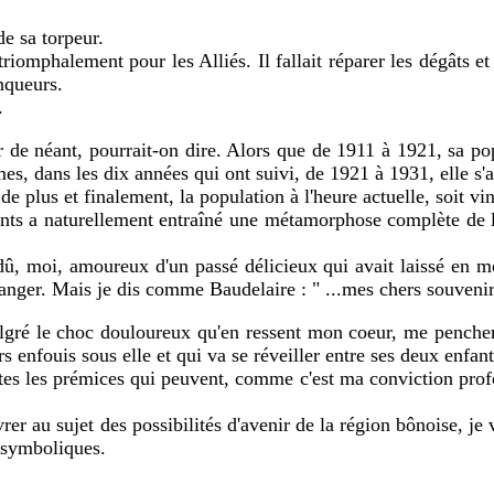
 sa torpeur.
phalement pour les Alliés. Il fallait réparer les dégâts et 
inqueurs.
.
néant, pourrait-on dire. Alors que de 1911 à 1921, sa popu
s, dans les dix années qui ont suivi, de 1921 à 1931, elle s'
plus et finalement, la population à l'heure actuelle, soit vin
 naturellement entraîné une métamorphose complète de la st
, moi, amoureux d'un passé délicieux qui avait laissé en m
hanger. Mais je dis comme Baudelaire : " ...mes chers souvenir
é le choc douloureux qu'en ressent mon coeur, me pencher su
s enfouis sous elle et qui va se réveiller entre ses deux enfants
es les prémices qui peuvent, comme c'est ma conviction profon
 au sujet des possibilités d'avenir de la région bônoise, je v
 symboliques.