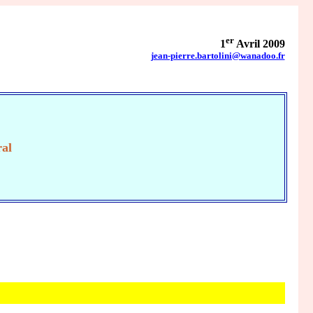
er
1
Avril 2009
jean-pierre.bartolini@wanadoo.fr
E
ral