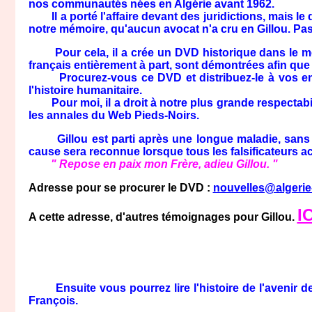
nos communautés nées en Algérie avant 1962.
Il a porté l'affaire devant des juridictions, mais le d
notre mémoire, qu'aucun avocat n'a cru en Gillou. P
Pour cela, il a crée un DVD historique dans le mond
français entièrement à part, sont démontrées afin que l
Procurez-vous ce DVD et distribuez-le à vos enfants
l'histoire humanitaire.
Pour moi, il a droit à notre plus grande respectabili
les annales du Web Pieds-Noirs.
Gillou est parti après une longue maladie, sans voi
cause sera reconnue lorsque tous les falsificateurs 
" Repose en paix mon Frère, adieu Gillou. "
Adresse pour se procurer le DVD :
nouvelles@algerie
IC
A cette adresse, d'autres témoignages pour Gillou.
Ensuite vous pourrez lire l'histoire de l'avenir de
François.