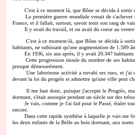
C'est à ce moment là, que Bône se décida à sortir de
La première guerre mondiale venait de s'achever triom
France, et il fallait, surtout, savoir tenir son rang de va
Il y avait du travail, et on avait du coeur au ventre
C'est à ce moment-là, que Bône se décida à sortir de 
habitants, ne subissant qu'une augmentation de 1.589 âme
En 1936, six ans après, il y avait 20.347 habitants de 
Cette progression inouïe du nombre de ses habitants a
presque démesurément.
Une laborieuse activité a envahi ses rues, et j'ai dû
devant la loi du progrès et admettre qu'une ville peut c
Il me faut donc, puisque j'accepte le Progrès, malgr
dormant, s'était assoupie pendant un siècle sur des trésor
Je vais, comme je l'ai fait pour le Passé, étaler tout
encore.
Dans cette rapide synthèse à laquelle je vais me livrer
les deux enfants de la Belle au bois dormant, aux noms