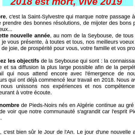
2018 est mort, vive 2019
re
, c'est la Saint-Sylvestre qui marque notre passage à
e prendre des bonnes résolutions, de mijoter des bons pe
œux...
ette nouvelle année
, au nom de la Seybouse, de tous 
 je vous présente, à toutes et tous, nos meilleurs voe
de joie, de prospérité pour vous, votre famille et vos pr
z les objectifs
de la Seybouse qui sont : la connaiss
re et sa diffusion la plus large possible afin de la perpé
vail qui nous attend encore avec l'émergence de no
urs qui ont déjà commencé leur travail en 2018. Nous a
 nous unissons nos expériences et nos compétences
eurant à votre écoute.
u nombre
de Pieds-Noirs nés en Algérie continue au gr
 de voir que notre communauté s'agrandit car l'esprit Pi
.
r
, c'est bien sûr le Jour de l'An. Le jour d'une nouvelle