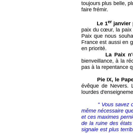
toujours plus belle, p
faire frémir.
er
Le 1
janvier
paix du cœur, la paix 
Paix que nous souhai
France est aussi en g
en priorité.
La Paix n
bienveillance, à la ré
pas à la repentance 
Pie IX, le Pap
évêque de Nevers. Le
lourdes d'enseigneme
" Vous savez c
même nécessaire que je
et ces maximes pernici
de la ruine des états
signale est plus ter