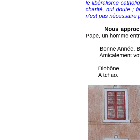
le libéralisme catholiq
charité, nul doute ; f
n'est pas nécessaire p
Nous approc
Pape, un homme entre
Bonne Année, Bo
Amicalement vot
Diobône,
A tchao.