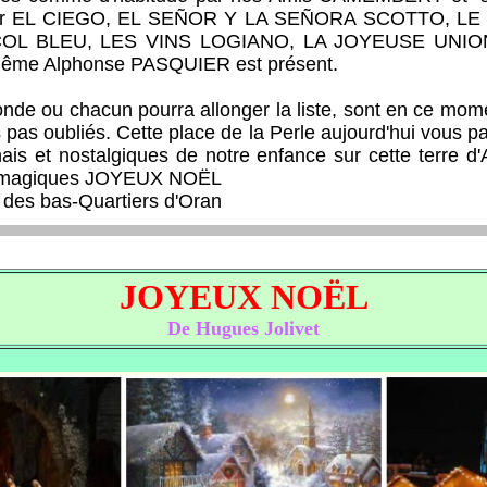
par EL CIEGO, EL SEÑOR Y LA SEÑORA SCOTTO, LE C
COL BLEU, LES VINS LOGIANO, LA JOYEUSE UNION
Même Alphonse PASQUIER est présent.
 ou chacun pourra allonger la liste, sont en ce mom
pas oubliés. Cette place de la Perle aujourd'hui vous par
ais et nostalgiques de notre enfance sur cette terre d'
ts magiques JOYEUX NOËL
s bas-Quartiers d'Oran
JOYEUX NOËL
De Hugues Jolivet