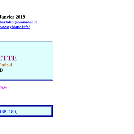
Janvier 2019
.bartolini@wanadoo.fr
www.seybouse.info/
UETTE
énéral
UD
isés
188
,
189
,