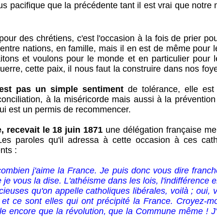
lus pacifique que la précédente tant il est vrai que not
pour des chrétiens, c'est l'occasion à la fois de prier p
entre nations, en famille, mais il en est de même pour l
tons et voulons pour le monde et en particulier pour l
uerre, cette paix, il nous faut la construire dans nos fo
'est pas un simple sentiment
de tolérance, elle es
conciliation, à la miséricorde mais aussi à la prévention
qui est un permis de recommencer.
e, recevait le 18 juin 1871
une délégation française me
s paroles qu'il adressa à cette occasion à ces cath
nts :
ombien j'aime la France. Je puis donc vous dire franchem
 vous la dise. L'athéisme dans les lois, l'indifférence 
euses qu'on appelle catholiques libérales, voilà ; oui, 
 et ce sont elles qui ont précipité la France. Croyez-m
rible encore que la révolution, que la Commune même ! J