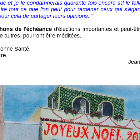
ue et je le condamnerais quarante fois encore s'il le fallai
aire tout ce que l'on peut pour ramener ceux qui s'égare
our cela de partager leurs opinions. "
hons de l'échéance
d'élections importantes et peut-ê
 autres, pourront être méditées.
nne Santé.
re.
Jea