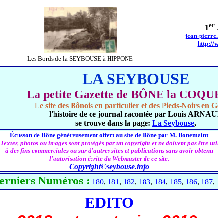
er
1
jean-pierre
http://
Les Bords de la SEYBOUSE à HIPPONE
LA SEYBOUSE
La petite Gazette de BÔNE la COQ
Le site des Bônois en particulier et des Pieds-Noirs en G
l'histoire de ce journal racontée par Louis ARNA
se trouve dans la page:
La Seybouse
,
Écusson de Bône généreusement offert au site de Bône par M. Bonemaint
 Textes, photos ou images sont protégés par un copyright et ne doivent pas être util
à des fins commerciales ou sur d'autres sites et publications sans avoir obtenu
l'autorisation écrite du Webmaster de ce site.
Copyright©seybouse.info
erniers Numéros :
180
,
181
,
182
,
183
,
184
,
185
,
186
,
187
,
EDITO