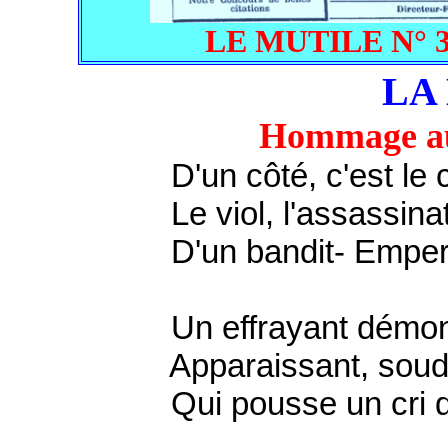
LE MUTILE N° 33,
LA
Hommage au
D'un côté, c'est le crim
Le viol, l'assassinat,
D'un bandit- Empere
Un effrayant démon, t
Apparaissant, soudai
Qui pousse un cri d'h