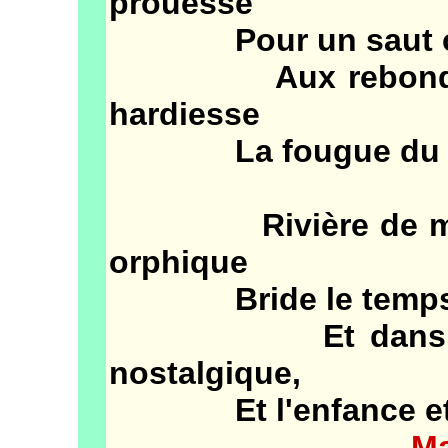
prouesse
Pour un saut co
Aux rebonds arg
hardiesse
La fougue du to
Rivière de mes j
orphique
Bride le temps q
Et dans mon tri
nostalgique,
Et l'enfance et l
M