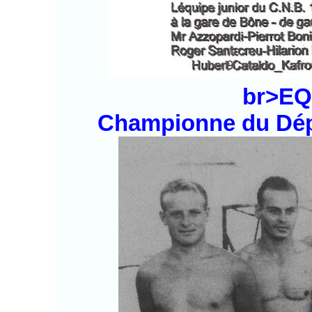
br>EQ
Championne du Dép