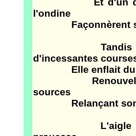
Et d'un doigt c
l'ondine
Façonnèrent son
Tandis que, d'
d'incessantes course
Elle enflait du p
Renouvelé des 
sources
Relançant son d
L'aigle prêtait 