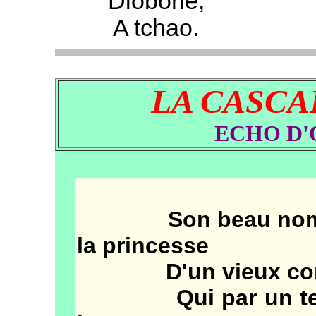
Diobône,
A tchao.
LA CASCA
ECHO D'O
Son beau nom "d'
la princesse
D'un vieux conte
Qui par un tendre