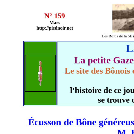
N° 159
Mars
http://piednoir.net
Les Bords de la S
L
La petite Ga
Le site des Bônois 
l'histoire de ce 
se trouve 
Écusson de Bône généreuse
M. 