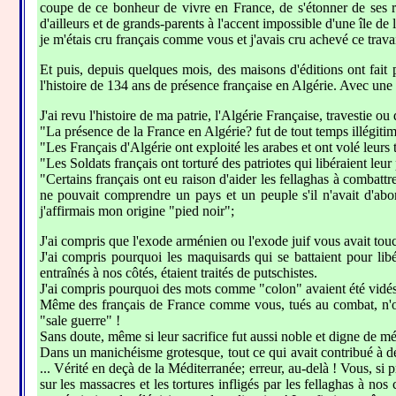
coupe de ce bonheur de vivre en France, de s'étonner de ses ri
d'ailleurs et de grands-parents à l'accent impossible d'une île de
je m'étais cru français comme vous et j'avais cru achevé ce trav
Et puis, depuis quelques mois, des maisons d'éditions ont fait 
l'histoire de 134 ans de présence française en Algérie. Avec une 
J'ai revu l'histoire de ma patrie, l'Algérie Française, travestie o
"La présence de la France en Algérie? fut de tout temps illégitim
"Les Français d'Algérie ont exploité les arabes et ont volé leurs t
"Les Soldats français ont torturé des patriotes qui libéraient leur
"Certains français ont eu raison d'aider les fellaghas à combattre
ne pouvait comprendre un pays et un peuple s'il n'avait d'abo
j'affirmais mon origine "pied noir";
J'ai compris que l'exode arménien ou l'exode juif vous avait touc
J'ai compris pourquoi les maquisards qui se battaient pour lib
entraînés à nos côtés, étaient traités de putschistes.
J'ai compris pourquoi des mots comme "colon" avaient été vidés de
Même des français de France comme vous, tués au combat, n'ont 
"sale guerre" !
Sans doute, même si leur sacrifice fut aussi noble et digne de mé
Dans un manichéisme grotesque, tout ce qui avait contribué à déf
... Vérité en deçà de la Méditerranée; erreur, au-delà ! Vous, si
sur les massacres et les tortures infligés par les fellaghas à 