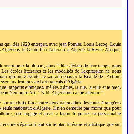
au qui, dès 1920 entreprit, avec jean Pomier, Louis Lecoq, Louis
s Algériens, le Grand Prix Littéraire d'Algérie, la Revue Afrique,
erment pour la plupart, dans l'altier dédain de leur temps, nous
 Les écoles littéraires et les modalités de l'expression ne nous
pour qui nulle beauté ne saurait dépasser la Beauté de l'Action:
er aux frontons de l'art français d'Algérie.
, rapports ethniques, mêlées d'âmes, la rue, la ville et le bled,
ur beauté en notre Art. " Nihil Algerianum a me alienum ".
e par un choix forcé entre deux nationalités devenues étrangères
aux seuls nationaux d'Algérie. Il n'en demeure pas moins que pour
klore, son langage et aussi sa façon de penser, sa personnalité
ncore s'épanouir tant sur le plan littéraire et artistique que sur