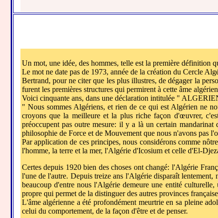
Un mot, une idée, des hommes, telle est la première définition q
Le mot ne date pas de 1973, année de la création du Cercle Algé
Bertrand, pour ne citer que les plus illustres, de dégager la per
furent les premières structures qui permirent à cette âme algérie
Voici cinquante ans, dans une déclaration intitulée " ALGERIE
" Nous sommes Algériens, et rien de ce qui est Algérien ne nous
croyons que la meilleure et la plus riche façon d'œuvrer, c'est
préoccupent pas outre mesure: il y a là un certain mandarinat q
philosophie de Force et de Mouvement que nous n'avons pas l'outr
Par application de ces principes, nous considérons comme nôtre t
l'homme, la terre et la mer, l'Algérie d'Icosium et celle d'El-Dje
Certes depuis 1920 bien des choses ont changé: l'Algérie França
l'une de l'autre. Depuis treize ans l'Algérie disparaît lentemen
beaucoup d'entre nous l'Algérie demeure une entité culturelle,
propre qui permet de la distinguer des autres provinces française
L'âme algérienne a été profondément meurtrie en sa pleine adolesc
celui du comportement, de la façon d'être et de penser.