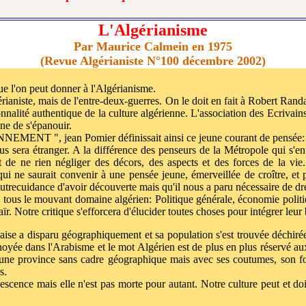
L'Algérianisme
Par Maurice Calmein en 1975
(Revue Algérianiste N°100 décembre 2002)
ue l'on peut donner à l'Algérianisme.
rianiste, mais de l'entre-deux-guerres. On le doit en fait à Robert Rand
sonnalité authentique de la culture algérienne. L'association des Ecrivain
nne de s'épanouir.
NNEMENT ", jean Pomier définissait ainsi ce jeune courant de pensée:
 sera étranger. A la différence des penseurs de la Métropole qui s'enf
 de ne rien négliger des décors, des aspects et des forces de la vie.
ui ne saurait convenir à une pensée jeune, émerveillée de croître, et 
ecuidance d'avoir découverte mais qu'il nous a paru nécessaire de dress
ous le mouvant domaine algérien: Politique générale, économie politique
zaïr. Notre critique s'efforcera d'élucider toutes choses pour intégrer le
ise a disparu géographiquement et sa population s'est trouvée déchiré
t, noyée dans l'Arabisme et le mot Algérien est de plus en plus réservé 
 une province sans cadre géographique mais avec ses coutumes, son fol
s.
ence mais elle n'est pas morte pour autant. Notre culture peut et doit e