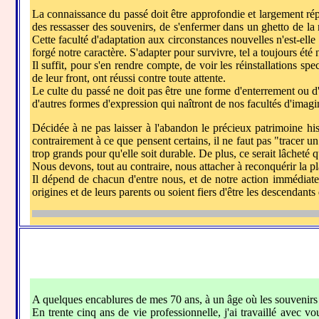
La connaissance du passé doit être approfondie et largement répa
des ressasser des souvenirs, de s'enfermer dans un ghetto de la
Cette faculté d'adaptation aux circonstances nouvelles n'est-elle 
forgé notre caractère. S'adapter pour survivre, tel a toujours été n
Il suffit, pour s'en rendre compte, de voir les réinstallations 
de leur front, ont réussi contre toute attente.
Le culte du passé ne doit pas être une forme d'enterrement ou d'
d'autres formes d'expression qui naîtront de nos facultés d'imagin
Décidée à ne pas laisser à l'abandon le précieux patrimoine his
contrairement à ce que pensent certains, il ne faut pas "tracer un 
trop grands pour qu'elle soit durable. De plus, ce serait lâcheté 
Nous devons, tout au contraire, nous attacher à reconquérir la pla
Il dépend de chacun d'entre nous, et de notre action immédiate,
origines et de leurs parents ou soient fiers d'être les descendants
A quelques encablures de mes 70 ans, à un âge où les souvenirs se
En trente cinq ans de vie professionnelle, j'ai travaillé ave