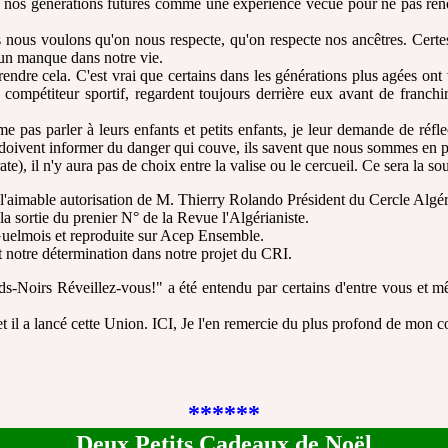
r à nos générations futures comme une expérience vécue pour ne pas reno
is nous voulons qu'on nous respecte, qu'on respecte nos ancêtres. Certe
 un manque dans notre vie.
re cela. C'est vrai que certains dans les générations plus agées ont voul
pétiteur sportif, regardent toujours derrière eux avant de franchir l
me pas parler à leurs enfants et petits enfants, je leur demande de r
et doivent informer du danger qui couve, ils savent que nous sommes en 
te), il n'y aura pas de choix entre la valise ou le cercueil. Ce sera la so
c l'aimable autorisation de M. Thierry Rolando Président du Cercle Alg
a sortie du prenier N° de la Revue l'Algérianiste.
Guelmois et reproduite sur Acep Ensemble.
t notre détermination dans notre projet du CRI.
s-Noirs Réveillez-vous!" a été entendu par certains d'entre vous et mê
 et il a lancé cette Union. ICI, Je l'en remercie du plus profond de mon 
******
Deux Petits Cadeaux de Noël