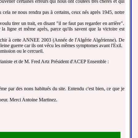
uveller certaines erreurs qui nous ont coutées très chères et qui
s cela ne nous rendra pas à certains, ceux nés après 1945, notre
u tirer un trait, en disant "il ne faut pas regarder en arrière".
a ligne et même après, parce qu'ils savent que la victoire est
éflechir à cette ANNEE 2003 (Année de l'Algérie Algérienne). De
pleine guerre car ils ont vécu les mêmes symptomes avant l'Exil.
umission ou le cercueil.
érianiste et de M. Fred Artz Président d'ACEP Ensemble :
me par des nons habitués du site. Entendu c'est bien, ce que je
coeur. Merci Antoine Martinez.