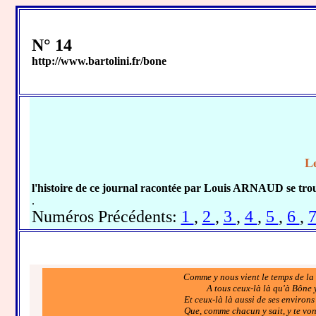
N° 14
http://www.bartolini.fr/bone
Le
l'histoire de ce journal racontée par Louis ARNAUD se tro
.
Numéros Précédents:
1
,
2
,
3
,
4
,
5
,
6
,
Comme y nous vient le temps de la
A tous ceux-là là qu'à Bône 
Et ceux-là là aussi de ses environs
Que, comme chacun y sait, y te von