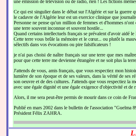
une émission de télévision ou de radio, rien ! Les fictions même
Ce qui est singulier dans le débat sur l'Algérie et sur la guerre
le cadavre de l'Algérie leur est un exercice clinique que journalis
Personne ne pense qu'un million de femmes et d'hommes n'ont conn
une terre souvent inconnue et souvent hostile...
Quand certains intellectuels français se prévalent d'avoir aidé l
Cette terre vous brûle la mémoire et le cœur... ou plutôt la mau
sélectifs dans vos évocations ou pire falsificateurs !
je n'ai pas choisi de naître français sur une terre que mes maî
pour que cette terre me devienne étrangère et ne soit plus la terr
J'attends de vous, amis français, que vous respectiez mon histoi
lumière de son époque et de ses valeurs, dans la vérité de ses réali
son oeuvre et de des cultures. J'attends que vous respectiez la mém
avec une égale dignité et une égale exigence d'objectivité et de ri
Alors, il me sera peut-être permis de mourir dans ce coin de Fra
Publié en mars 2002 dans le bulletin de l'association "Guelma 8
Président Félix ZAHRA.
L