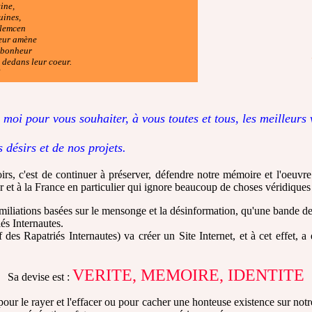
ine,
uines,
Tlemcen
leur amène
e bonheur
t dedans leur coeur.
 moi pour vous souhaiter, à vous toutes et tous, les meilleurs
 désirs et de nos projets.
Noirs, c'est de continuer à préserver, défendre notre mémoire et l'oeuv
r et à la France en particulier qui ignore beaucoup de choses véridiques
umiliations basées sur le mensonge et la désinformation, qu'une bande de
és Internautes.
 des Rapatriés Internautes) va créer un Site Internet, et à cet effet, a
VERITE, MEMOIRE, IDENTITE
Sa devise est :
ur le rayer et l'effacer ou pour cacher une honteuse existence sur notre