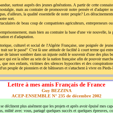
ndue, surtout auprès des jeunes générations. A partir de cette connaiss
 nostalgie, mais au contraire de promouvoir notre pensée et d'adapter 
pas, d'ailleurs, la qualité essentielle de notre peuple? Les déracinements 
otre sort.
spectaculaires de beau coup de compatriotes agriculteurs, entrepreneurs 
emprisonnement, mais bien au contraire la base d'une vie nouvelle, la pos
ation et d'adaptation.
torique, culturel et social de l'Algérie Française, une poignée de jeu
trait sur le passé" C'est là une attitude de facilité à court terme qui en
que de laisser sombrer dans un injuste oubli le souvenir d'une des plus be
ce qui est la nôtre au sein de la nation française afin de pouvoir marcher
 que nos enfants, victimes des silences hypocrites et des conspiration
 d'un peuple de pionniers et de bâtisseurs et s'attachent à vivre en Pieds-
Lettre à mes amis Français de France
Guy BEZZINA
ACEP-ENSEMBLE N° 235 de décembre 2002
 déclinent plus aisément que les projets et après avoir épuisé mes capac
c vous, milité avec vous, partagé quelques succès et quelques épreuve