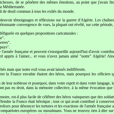
chesses, de se pénétrer des mêmes émotions, au point que j'avais fini 
 la Méditerranée.
ail de deuil commun à tous les exilés du monde.
pleuvoir témoignages et réflexions sur la guerre d'Algérie. Les chaînes
étonnante convergence de vues, la plupart ont révélé, sur cette période, 
u défigurée en quelques propositions caricaturales :
e".
erres".
 pays".
 l'armée française et peuvent s'enorgueillir aujourd'hui d'avoir contribu
rd appris à l'aimer... et vous n'avez jamais aimé "notre" Algérie! Al
hés mais que notre exil vous avait laissés indifférents.
érer la France envahie étaient des héros, mais pourquoi les officiers
 leur noblesse et pourquoi, dans votre esprit et dans votre langage, la 
pas eu droit, dans la mémoire collective, à la même évocation que les
moire, est-il plus facile de célébrer des héros vainqueurs que des soldat
endre la France était héroïque ; tout ce qui avait contribué à conserver 
 prolixes pour dénoncer les tortures et les exactions de l'armée françai
nos compatriotes européens ou musulmans. Vous ne trouvez rien à dire sur