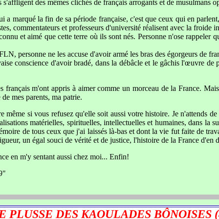
s s'affligent des mêmes clichés de français arrogants et de musulmans o
 qui a marqué la fin de sa période française, c'est que ceux qui en parle
tes, commentateurs et professeurs d'université réalisent avec la froide in
u et aimé que cette terre où ils sont nés. Personne n'ose rappeler qu'ils
e FLN, personne ne les accuse d'avoir armé les bras des égorgeurs de fran
vaise conscience d'avoir bradé, dans la débâcle et le gâchis l'œuvre de 
tres français m'ont appris à aimer comme un morceau de la France. Mais, 
e de mes parents, ma patrie.
re même si vous refusez qu'elle soit aussi votre histoire. Je n'attends d
sations matérielles, spirituelles, intellectuelles et humaines, dans la sub
oire de tous ceux que j'ai laissés là-bas et dont la vie fut faite de trav
gueur, un égal souci de vérité et de justice, l'histoire de la France d'en
nce en m'y sentant aussi chez moi... Enfin!
9"
E PLUSSE DES KAOULADES BÔNOISES (