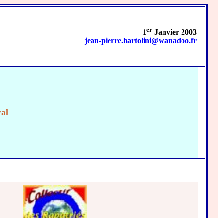
er
1
Janvier 2003
jean-pierre.bartolini@wanadoo.fr
E
ral