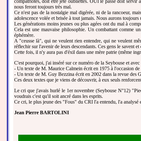
compatriotes, doit être jeté oubliettes. OUI le passé doit servi
nous feront toujours très mal.
Ce n'est pas de la nostalgie mal digérée, ni de la rancoeur, ma
adolescence volée et brisée à tout jamais. Nous aurons toujours
Les générations moins jeunes ou plus agées ont du mal à comprend
Cela est une mauvaise philosophie. Un combattant comme un com
éphémère.
A "ceusse là", qui ne veulent rien entendre, qui ne veulent mê
réflechir sur l'avenir de leurs descendants. Ces gens le savent 
Cette fois, il n'y aura pas d'éxil dans une mère patrie (même ingra
C'est pourquoi, j'ai inséré sur ce numéro de la Seybouse et ave
- Un texte de M. Maurice Calmein écrit en 1975 à l'occasion de l
- Un texte de M. Guy Bezzina écrit en 2002 dans la revue des 
Ces deux textes que je viens de découvrir, à eux seuls renforcen
Le cri que j'avais hurlé le 1er novembre (Seybouse N°12) "Pied
voudrais c'est qu'il soit ancré dans les esprits.
Ce cri, le plus jeune des "Fous" du CRI l'a entendu, l'a analysé
Jean Pierre BARTOLINI