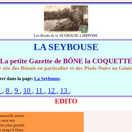
Les Bords de la SEYBOUSE à HIPPONE
LA SEYBOUSE
La petite Gazette de BÔNE la COQUETT
 site des Bônois en particulier et des Pieds-Noirs en Géné
uve dans la page:
La Seybouse
,
7
,
8
,
9
,
10
,
11
,
12
,
13
,
EDITO
 nouvelle année
y sont nés
 les plus grands
t jusqu'à Oran,