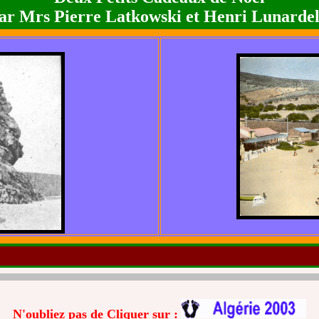
ar Mrs Pierre Latkowski et Henri Lunardel
N'oubliez pas de Cliquer sur :