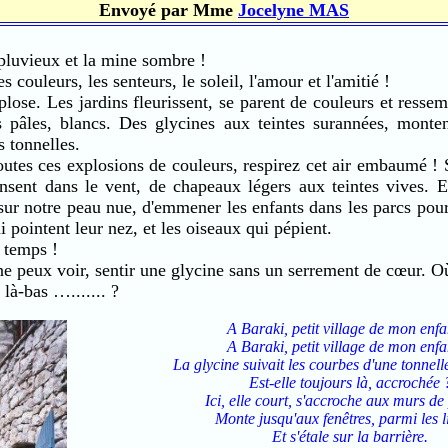
Envoyé par Mme
Jocelyne MAS
ieux et la mine sombre !
eurs, les senteurs, le soleil, l'amour et l'amitié !
s jardins fleurissent, se parent de couleurs et ressembl
es pâles, blancs. Des glycines aux teintes surannées, monten
s tonnelles.
s explosions de couleurs, respirez cet air embaumé ! S
ansent dans le vent, de chapeaux légers aux teintes vives. E
 sur notre peau nue, d'emmener les enfants dans les parcs pour
i pointent leur nez, et les oiseaux qui pépient.
emps !
voir, sentir une glycine sans un serrement de cœur. Où es
là-bas …....... ?
A Baraki, petit village de mon enfa
A Baraki, petit village de mon enfa
La glycine suivait les courbes d'une tonne
Est-elle toujours là, accrochée 
Ici, elle court, s'accroche aux murs de 
Monte jusqu'aux fenêtres, parmi les l
Et s'étale sur la barrière.