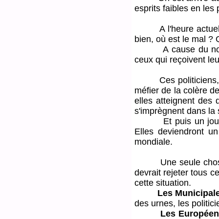
esprits faibles en les 
A l'heure actuelle, 
bien, où est le mal ? 
A cause du non-jour
ceux qui reçoivent leu
Ces politiciens, ces 
méfier de la colère de
elles atteignent des 
s'imprègnent dans la 
Et puis un jour, tou
Elles deviendront un
mondiale.
Une seule chose pour
devrait rejeter tous
cette situation.
Les Municipal
des urnes, les politic
Les Europée