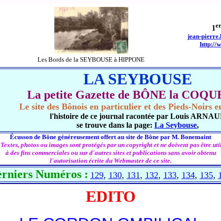
e
1
jean-pierre
http://
Les Bords de la SEYBOUSE à HIPPONE
LA SEYBOUSE
La petite Gazette de BÔNE la COQ
Le site des Bônois en particulier et des Pieds-Noirs 
l'histoire de ce journal racontée par Louis ARNA
se trouve dans la page:
La Seybouse
,
Écusson de Bône généreusement offert au site de Bône par M. Bonemaint
 Textes, photos ou images sont protégés par un copyright et ne doivent pas être util
à des fins commerciales ou sur d'autres sites et publications sans avoir obtenu
l'autorisation écrite du Webmaster de ce site.
erniers Numéros :
129
,
130
,
131
,
132
,
133
,
134
,
135
,
EDITO