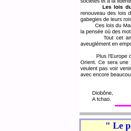
sociétés et à la liber
Les lois d
renouveau des lois d
gabegies de leurs roi
Ces lois du Marché 
la pensée où des mots
Tout cet amalgame 
aveuglément en empor
Plus l'Europe desce
Orient. Ce sera une 
veulent pas voir ven
avec encore beaucoup
Diobône,
A tchao.
" Le p