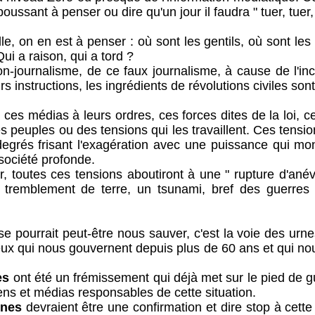
poussant à penser ou dire qu'un jour il faudra " tuer, tuer
on en est à penser : où sont les gentils, où sont les
Qui a raison, qui a tord ?
nalisme, de ce faux journalisme, à cause de l'incuri
rs instructions, les ingrédients de révolutions civiles sont
médias à leurs ordres, ces forces dites de la loi, cet
s peuples ou des tensions qui les travaillent. Ces tensio
degrés frisant l'exagération avec une puissance qui mo
société profonde.
tes ces tensions aboutiront à une " rupture d'anévr
 tremblement de terre, un tsunami, bref des guerres 
rait peut-être nous sauver, c'est la voie des urnes
 ceux qui nous gouvernent depuis plus de 60 ans et qui 
es
ont été un frémissement qui déjà met sur le pied de gue
iens et médias responsables de cette situation.
nnes
devraient être une confirmation et dire stop à cet