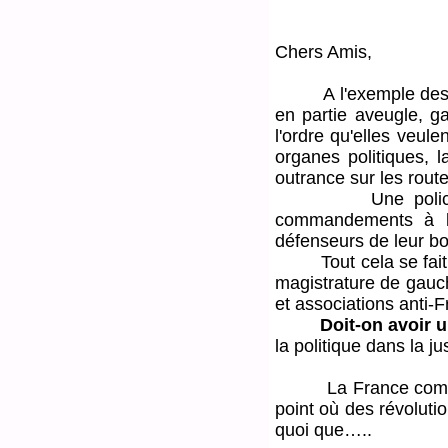
Chers Amis,
A l'exemple des US
en partie aveugle, ga
l'ordre qu'elles veul
organes politiques, 
outrance sur les route
Une police qui de
commandements à la 
défenseurs de leur bo
Tout cela se fait av
magistrature de gauch
et associations anti-F
Doit-on avoir 
la politique dans la ju
La France comme be
point où des révoluti
quoi que…..