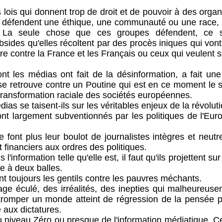
is qui donnent trop de droit et de pouvoir à des organi
ls défendent une éthique, une communauté ou une race, 
 La seule chose que ces groupes défendent, ce s
ubsides qu'elles récoltent par des procès iniques qui von
e contre la France et les Français ou ceux qui veulent s'
 médias ont fait de la désinformation, a fait une r
se retrouve contre un Poutine qui est en ce moment le se
 transformation raciale des sociétés européennes.
se taisent-ils sur les véritables enjeux de la révolut
argement subventionnés par les politiques de l'Eur
plus leur boulot de journalistes intègres et neutres
t financiers aux ordres des politiques.
nformation telle qu'elle est, il faut qu'ils projettent s
e à deux balles.
oujours les gentils contre les pauvres méchants.
ulé, des irréalités, des inepties qui malheureusem
à tromper un monde atteint de régression de la pensée plu
 aux dictatures.
veau Zéro ou presque de l'information médiatique. Ce