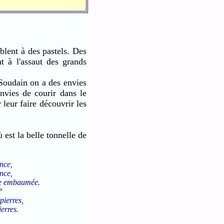
ent à des pastels. Des
t à l'assaut des grands
oudain on a des envies
nvies de courir dans le
 leur faire découvrir les
t la belle tonnelle de
nce,
nce,
lle embaumée.
?
pierres,
ierres.