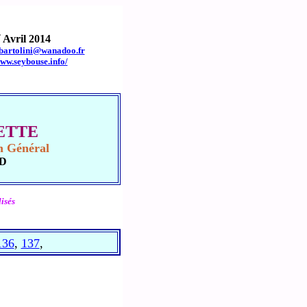
r
Avril 2014
.bartolini@wanadoo.fr
www.seybouse.info/
UETTE
en Général
UD
isés
136
,
137
,