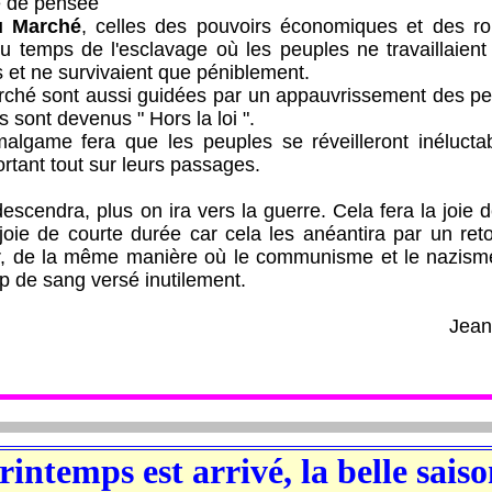
té de pensée
u Marché
, celles des pouvoirs économiques et des roi
u temps de l'esclavage où les peuples ne travaillaient
s et ne survivaient que péniblement.
sont aussi guidées par un appauvrissement des peu
 sont devenus " Hors la loi ".
fera que les peuples se réveilleront inéluctabl
tant tout sur leurs passages.
ndra, plus on ira vers la guerre. Cela fera la joie 
joie de courte durée car cela les anéantira par un reto
ir, de la même manière où le communisme et le nazism
 de sang versé inutilement.
Jea
rintemps est arrivé, la belle sais