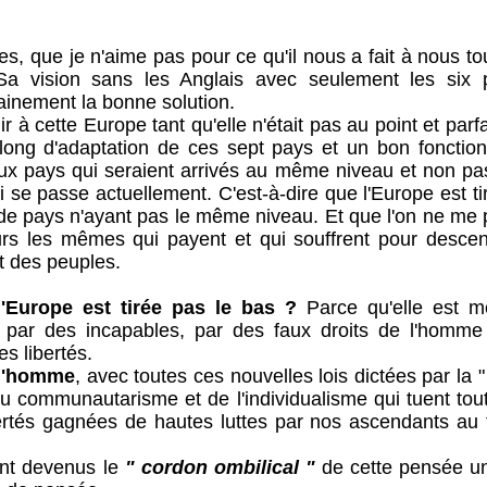
e je n'aime pas pour ce qu'il nous a fait à nous tous
 Sa vision sans les Anglais avec seulement les six 
tainement la bonne solution.
à cette Europe tant qu'elle n'était pas au point et parf
ong d'adaptation de ces sept pays et un bon fonctio
ux pays qui seraient arrivés au même niveau et non pas 
 se passe actuellement. C'est-à-dire que l'Europe est ti
e pays n'ayant pas le même niveau. Et que l'on ne me p
rs les mêmes qui payent et qui souffrent pour desce
t des peuples.
'Europe est tirée pas le bas ?
Parce qu'elle est m
 par des incapables, par des faux droits de l'homme
es libertés.
 l'homme
, avec toutes ces nouvelles lois dictées par la 
u communautarisme et de l'individualisme qui tuent tou
bertés gagnées de hautes luttes par nos ascendants au f
 devenus le
" cordon ombilical "
de cette pensée un