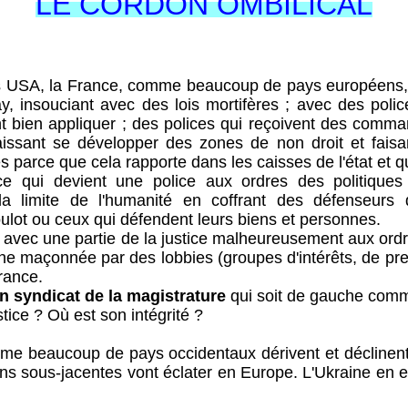
LE CORDON OMBILICAL
A, la France, comme beaucoup de pays européens, 
y, insouciant avec des lois mortifères ; avec des poli
ent bien appliquer ; des polices qui reçoivent des com
laissant se développer des zones de non droit et faisa
s parce que cela rapporte dans les caisses de l'état et q
vient une police aux ordres des politiques qu
limite de l'humanité en coffrant des défenseurs d
ulot ou ceux qui défendent leurs biens et personnes.
ec une partie de la justice malheureusement aux ordre
e maçonnée par des lobbies (groupes d'intérêts, de pre
rance.
un syndicat de la magistrature
qui soit de gauche comme
stice ? Où est son intégrité ?
aucoup de pays occidentaux dérivent et déclinent
ons sous-jacentes vont éclater en Europe. L'Ukraine en 