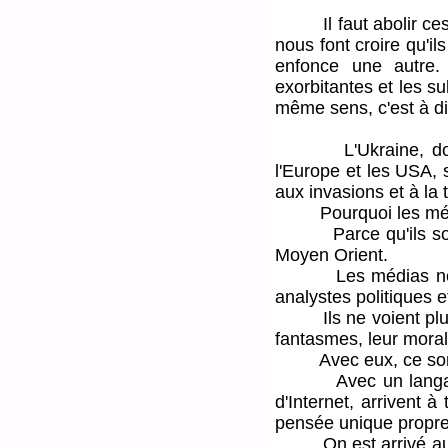
Il faut abolir ces lo
nous font croire qu'i
enfonce une autre.
exorbitantes et les s
même sens, c'est à dir
L'Ukraine, dont les
l'Europe et les USA, 
aux invasions et à la
Pourquoi les médias 
Parce qu'ils sont l
Moyen Orient.
Les médias ne font 
analystes politiques e
Ils ne voient plus l'i
fantasmes, leur moral
Avec eux, ce sont t
Avec un langage éc
d'Internet, arrivent 
pensée unique propre
On est arrivé au ni