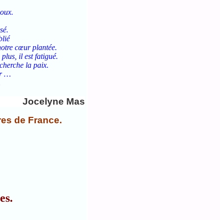
doux.
sé.
blié
œur plantée.
l est fatigué.
he la paix.
 …
…
Jocelyne Mas
tres de France.
es.