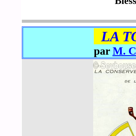
Bles
LA T
par
M. C