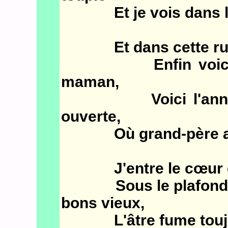
Et je vois dans la f
Et dans cette ruell
Enfin voici le se
maman,
Voici l'anneau de
ouverte,
Où grand-père attac
J'entre le cœur ému
Sous le plafond no
bons vieux,
L'âtre fume toujours