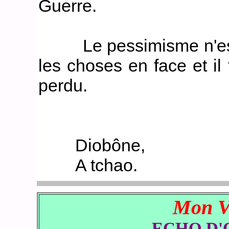
Guerre.
Le pessimisme n'est pa
les choses en face et il 
perdu.
Diobône,
A tchao.
Mon Vi
ECHO D'O