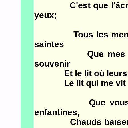
C'est que l'âcre va
yeux;
Tous les menus ob
saintes
Que mes parents
souvenir
Et le lit où leurs v
Le lit qui me vit naî
Que vous êtes l
enfantines,
Chauds baisers des