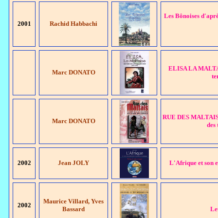
Les Bônoises d'aprè
2001
Rachid Habbachi
ELISA LA MALTAISE
Marc DONATO
te
RUE DES MALTAIS - L
Marc DONATO
des 
2002
Jean JOLY
L'Afrique et son
Maurice Villard, Yves
2002
Bassard
Le