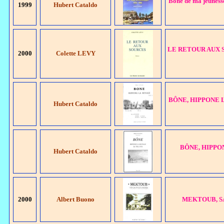
Bône de ma jeunesse
1999
Hubert Cataldo
LE RETOUR AUX SOUR
2000
Colette LEVY
BÔNE, HIPPONE LA 
Hubert Cataldo
BÔNE, HIPPONE
Hubert Cataldo
2000
Albert Buono
MEKTOUB, SAG