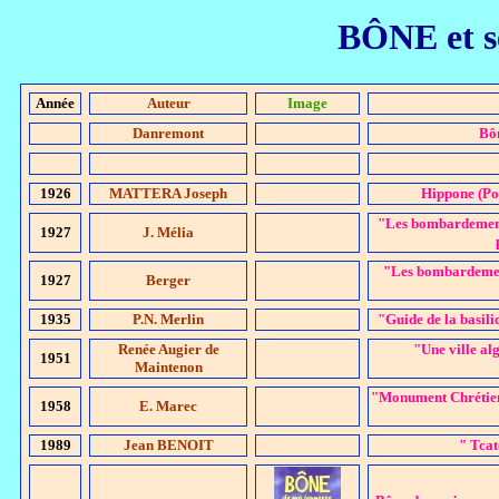
BÔNE et s
Année
Auteur
Image
Danremont
Bô
1926
MATTERA Joseph
Hippone (P
"Les bombardements
1927
J. Mélia
"Les bombardemen
1927
Berger
1935
P.N. Merlin
"Guide de la basil
Renée Augier de
"Une ville a
1951
Maintenon
"Monument Chrétiens
1958
E. Marec
1989
Jean BENOIT
" Tcat