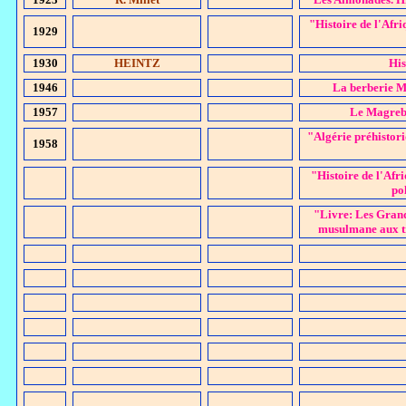
"Histoire de l'Afri
1929
1930
HEINTZ
His
1946
La berberie M
1957
Le Magreb 
"Algérie préhisto
1958
"Histoire de l'Afr
po
"Livre: Les Grands
musulmane aux tr