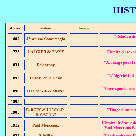
HIS
Année
Auteur
Image
"Relation de
1602
Jéronimo Conestaggio
1725
LAUGIER de TASSY
"Histoire du roy
"Avantage pour la 
1831
Delournay
"L'Algérie/ l'his
1852
Dureau de la Halle
"Correspondances 
1890
H.D. de GRAMMONT
1895
E. BOESWILLWALD -
"Timgad une cit
1905
R. CAGNAT
Histoire littéraire 
1912
Paul Monceaux
Paul Monceaux Par
1923
R. Millet
"Les Almohades. Hi