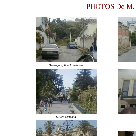
PHOTOS De M.
Beauséjour, Rue J. Védrines
Cours Bertagna