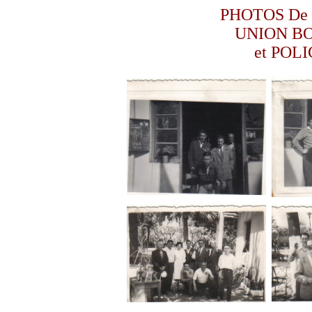
PHOTOS De M
UNION B
et POL