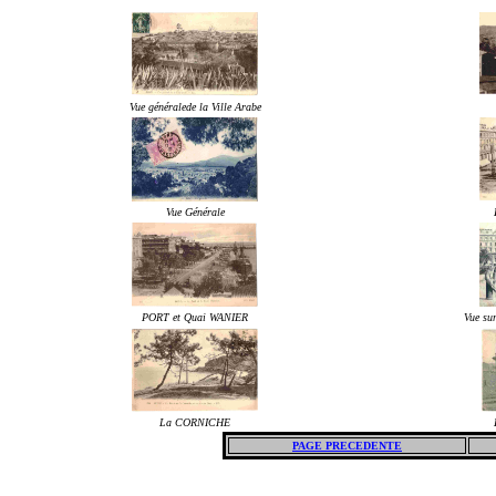
Vue généralede la Ville Arabe
Vue Générale
PORT et Quai WANIER
Vue su
La CORNICHE
PAGE PRECEDENTE