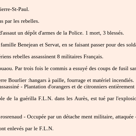
erre-St-Paul.
 par les rebelles.
'assaut un dépôt d'armes de la Police. 1 mort, 3 blessés.
famille Benejean et Servat, en se faisant passer pour des solda
iens rebelles assassinent 8 militaires Français.
ou. Par trois fois le commis a essuyé des coups de fusil sans
 Bourlier :hangars à paille, fourrage et matériel incendiés.
assiné - Plantation d'orangers et de citronniers entièrement 
 de la guérilla F.L.N. dans les Aurès, est tué par l'explosio
srenaud - Occupée par un détache ment militaire, attaquée - 
ont enlevés par le F.L.N.