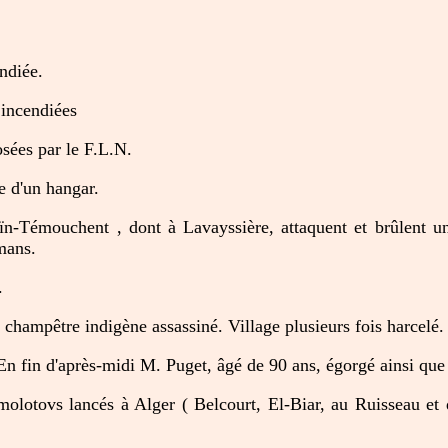
ndiée.
incendiées
sées par le F.L.N.
e d'un hangar.
n-Témouchent , dont à Lavayssière, attaquent et brûlent un
mans.
.
 champêtre indigène assassiné. Village plusieurs fois harcelé.
n fin d'après-midi M. Puget, âgé de 90 ans, égorgé ainsi que 
molotovs lancés à Alger ( Belcourt, El-Biar, au Ruisseau et d