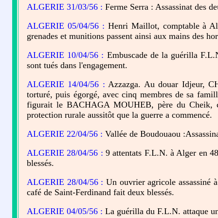
ALGERIE 31/03/56 :
Ferme Serra : Assassinat des deux
ALGERIE 05/04/56 :
Henri Maillot, comptable à Alge
grenades et munitions passent ainsi aux mains des hors
ALGERIE 10/04/56 :
Embuscade de la guérilla F.L.N.
sont tués dans l'engagement.
ALGERIE 14/04/56 :
Azzazga. Au douar Idjeur, 
torturé, puis égorgé, avec cinq membres de sa famill
figurait le BACHAGA MOUHEB, père du Cheik, cheva
protection rurale aussitôt que la guerre a commencé.
ALGERIE 22/04/56 :
Vallée de Boudouaou :Assassina
ALGERIE 28/04/56 :
9 attentats F.L.N. à Alger en 
blessés.
ALGERIE 28/04/56 :
Un ouvrier agricole assassiné à
café de Saint-Ferdinand fait deux blessés.
ALGERIE 04/05/56 :
La guérilla du F.L.N. attaque un