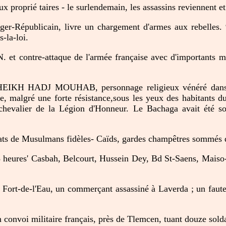
 proprié taires - le surlendemain, les assassins reviennent et
r-Républicain, livre un chargement d'armes aux rebelles. 97 
-la-loi.
 et contre-attaque de l'armée française avec d'importants moy
CHEIKH HADJ MOUHAB, personnage religieux vénéré dans
e, malgré une forte résistance,sous les yeux des habitants du
lier de la Légion d'Honneur. Le Bachaga avait été soll
ts de Musulmans fidèles- Caïds, gardes champêtres sommés 
48 heures' Casbah, Belcourt, Hussein Dey, Bd St-Saens, Mais
 Fort-de-l'Eau, un commerçant assassiné à Laverda ; un faute
 convoi militaire français, près de Tlemcen, tuant douze solda