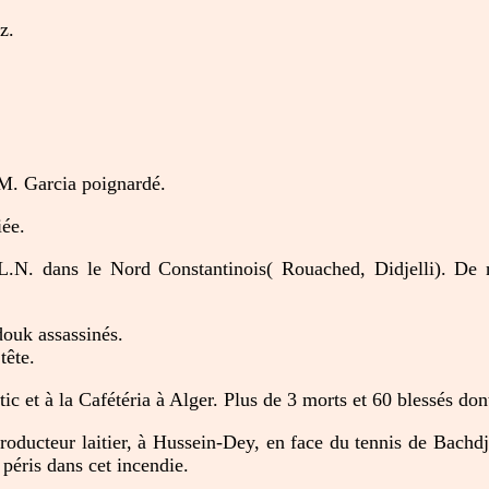
z.
M. Garcia poignardé.
iée.
.L.N. dans le Nord Constantinois( Rouached, Didjelli). De
ouk assassinés.
tête.
c et à la Cafétéria à Alger. Plus de 3 morts et 60 blessés d
ducteur laitier, à Hussein-Dey, en face du tennis de Bachdjar
péris dans cet incendie.