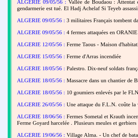
ALGERIE 09/05/56 :
Vallée de Boudaou : Attentat co
gendarmerie est tué. El Hadj Achelaf Si Teyeb assass
ALGERIE 09/05/56 :
3 militaires Français tombent 
ALGERIE 09/05/56 :
4 fermes attaquées en ORANIE p
ALGERIE 12/05/56 :
Ferme Taous - Maison d'habitati
ALGERIE 15/05/56 :
Ferme d'Arras incendiée
ALGERIE 18/05/56 :
Palestro. Dix-neuf soldats fran
ALGERIE 18/05/56 :
Massacre dans un chantier de Bi
ALGERIE 18/05/56 :
10 goumiers enlevés par le FLN
ALGERIE 26/05/56 :
Une attaque du F.L.N. coûte la v
ALGERIE 18/06/56 :
Fermes Sometal et Krauth ince
Ferme Goyard harcelée . Plusieurs meules et gerbiers 
ALGERIE 19/06/56 :
Village Alma. - Un chef de batail