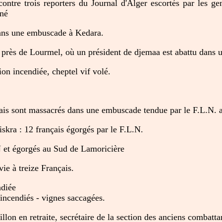
ntre trois reporters du Journal d'Alger escortés par les ge
iné
dans une embuscade à Kedara.
rès de Lourmel, où un président de djemaa est abattu dans 
on incendiée, cheptel vif volé.
çais sont massacrés dans une embuscade tendue par le F.L.N. a
skra : 12 français égorgés par le F.L.N.
 et égorgés au Sud de Lamoricière
ie à treize Français.
ndiée
incendiés - vignes saccagées.
lon en retraite, secrétaire de la section des anciens combattan